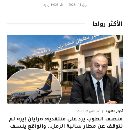
أبريل 11, 2025
1٬028
زيارة
الأكثر رواجا
أخبار جهوية
أغسطس 9, 2026
منصف الطوب يرد على منتقديه: «رايان إير» لم
تتوقف عن مطار سانية الرمل.. والواقع ينسف