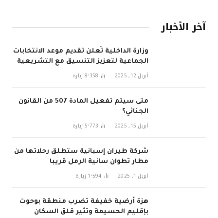
آخر الأخبار
وزارة الداخلية تُعلن تقديم موعد الانتخابات
الجماعية لتعزيز التنسيق مع التشريعية
في 2026
أبريل 12, 2025
8٬358
زيارة
متى سيتم تفعيل المادة 507 من القانون
الجنائي؟
أبريل 15, 2025
5٬773
زيارة
شركة طيران إسبانية ستطلق رحلاتها من
مطار تطوان سانية الرمل قريبا
أبريل 1, 2025
1٬594
زيارة
هزة أرضية خفيفة تضرب منطقة بوحوت
بإقليم الحسيمة وتثير قلق السكان