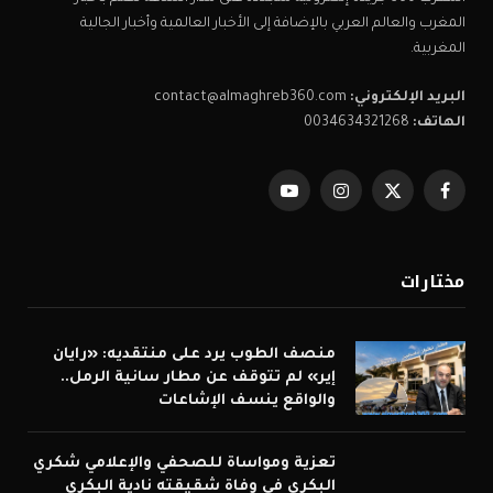
المغرب والعالم العربي بالإضافة إلى الأخبار العالمية وأخبار الجالية
المغربية.
البريد الإلكتروني:
contact@almaghreb360.com
الهاتف:
0034634321268
فيسبوك
X
الانستغرام
يوتيوب
(Twitter)
مختارات
منصف الطوب يرد على منتقديه: «رايان
إير» لم تتوقف عن مطار سانية الرمل..
والواقع ينسف الإشاعات
تعزية ومواساة للصحفي والإعلامي شكري
البكري في وفاة شقيقته نادية البكري