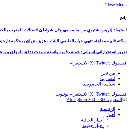
Close Menu
رائج
استبعاد إدريس شتيوي من منصة مهرجان شواطئ اتصالات المغرب بالحسيمة 
سكتة قلبية مفاجئة تنهي حياة القاضي الشاب عزيز بنزيان بمحكمة تارج
تقرير استخباراتي إسباني: حملة رقمية واسعة سبقت تدفق المهاجرين نح
فيسبوك
X (Twitter)
الانستغرام
من نحن
اتصل بنا
سياسة الخصوصية
فيسبوك
X (Twitter)
الانستغرام
يوتيوب
الرئيسية
أخبار
أخبار الجالية
أخبار جهوية