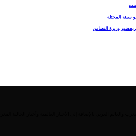
يست
و سبتة المحتلة
 بحضور وزيرة التضامن