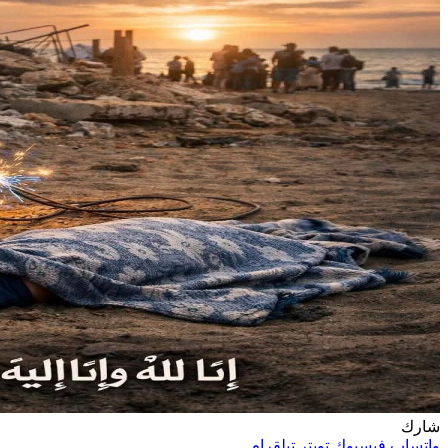
شارك
واتساب
فيسبوك
تويتر
تيلقرام