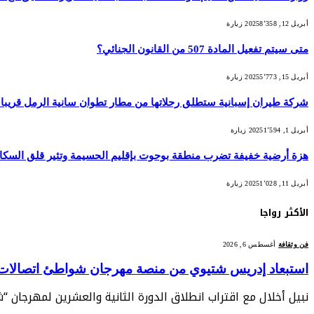
أبريل 12, 2025
8٬358
زيارة
متى سيتم تفعيل المادة 507 من القانون الجنائي؟
أبريل 15, 2025
5٬773
زيارة
شركة طيران إسبانية ستطلق رحلاتها من مطار تطوان سانية الرمل قريبا
أبريل 1, 2025
1٬594
زيارة
هزة أرضية خفيفة تضرب منطقة بوحوت بإقليم الحسيمة وتثير قلق السكا
أبريل 11, 2025
1٬028
زيارة
الأكثر رواجا
فن وثقافة
أغسطس 6, 2026
استبعاد إدريس شتيوي من منصة مهرجان شواطئ اتصالات الم
نبيل أخلال مع اقتراب انطلاق الدورة الثانية والعشرين لمهرجان 