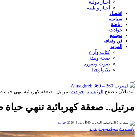
أخبار دولية
أخبار وطنية
اقتصاد
سياسة
رياضة
حوادث
مجتمع
فن وثقافة
المزيد
كتاب وآراء
صحة وبيئة
صوت وصورة
تكنولوجيا
أنت الآن تتصفح:
الرئيسية
»
حوادث
»
مرتيل.. صعقة كهربائية تنهي حياة ط
مرتيل.. صعقة كهربائية تنهي حياة 
بواسطة
المغرب 360
أبريل 3, 2026
حوادث
واتساب
فيسبوك
تويتر
تيلقرام