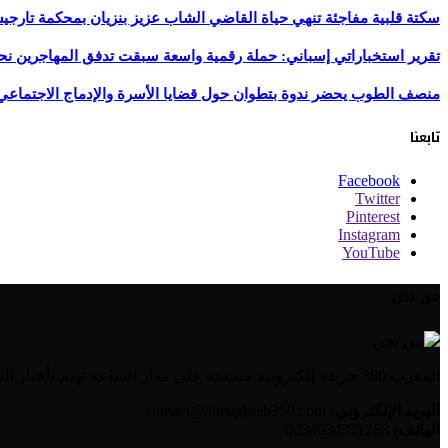
سكتة قلبية مفاجئة تنهي حياة القاضي الشاب عزيز بنزيان بمحكمة تارج
تقرير استخباراتي إسباني: حملة رقمية واسعة سبقت تدفق المهاجرين نح
منصف الطوب يحضر ندوة بتطوان حول قضايا الأسرة والإدماج الاجتماعي
تابعنا
Facebook
Twitter
Pinterest
Instagram
YouTube
من نحن
المغرب 360 جريدة إلكترونية متجددة على مدار الساعة تهتم بأخبار المغرب والعالم العربي بالإضافة إلى الأخبار العالمية وأخبار الجالية المغربية.
البريد الإلكتروني:
contact@almaghreb360.com
الهاتف:
0034634321268