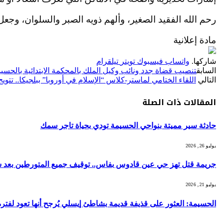
رحم الله الفقيد الصغير، وألهم ذويه الصبر والسلوان، وجعل 
مادة إعلانية
شاركها.
واتساب
فيسبوك
تويتر
تيلقرام
السابق
تنصيب قضاة جدد ونائب وكيل الملك بالمحكمة الابتدائية بالحسي
التالي
اللقاء الختامي لماستر-كلاس “الإسلام في أوروبا” ببلجيكا.. تتوي
المقالات
ذات الصلة
حادثة سير مميتة بنواحي الحسيمة تودي بحياة تاجر سمك
يوليو 26, 2026
جريمة قتل تهز حي عين قادوس بفاس.. توقيف جميع المتورطين بعد شج
يوليو 21, 2026
الحسيمة: العثور على قذيفة قديمة بشاطئ إيسلي يُرجح أنها تعود لفترة