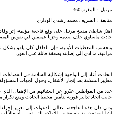
مرتيل : المغرب360
متابعة : الشريف محمد رشدي الوداري
اهتزّ شاطئ مدينة مرتيل على وقع فاجعة مؤلمة، إثر وفا
حادث مأساوي خلّف صدمة وحزناً عميقين في نفوس المصط
وبحسب المعطيات الأولية، فإن الطفل كان يلهو بشكل عادي 
مراقبة، ما أدى إلى إصابته بصعقة قاتلة على الفور.
الحادث أعاد إلى الواجهة إشكالية السلامة في الفضاءات 
معايير السلامة بعد إنجاز الأشغال، وحول الجهات المسؤولة 
عدد من المواطنين عبّروا عن استيائهم من الإهمال الذي ق
جانب اتخاذ تدابير فورية لتأمين محيط الحادث ومنع تكرار 
وفي ظل هذه الفاجعة، تتعالى الدعوات إلى تعزيز إجراءات 
إشارات تحذيرية واضحة في الأماكن التي تعرف أشغالاً أو 