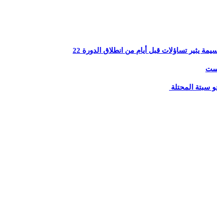
يثير تساؤلات قبل أيام من انطلاق الدورة 22
يست
و سبتة المحتلة