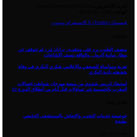
البريد الإلكتروني:
contact@almaghreb360.com
الهاتف:
0034634321268
فيسبوك
X (Twitter)
الانستغرام
يوتيوب
مختارات
منصف الطوب يرد على منتقديه: «رايان إير» لم تتوقف عن
مطار سانية الرمل.. والواقع ينسف الإشاعات
تعزية ومواساة للصحفي والإعلامي شكري البكري في وفاة
شقيقته نادية البكري
استبعاد إدريس شتيوي من منصة مهرجان شواطئ اتصالات
المغرب بالحسيمة يثير تساؤلات قبل أيام من انطلاق الدورة 22
الأكثر رواجا
خوصصة خدمات التخدير والإنعاش بالمستشفى الجامعي
بطنجة
مايو 4, 2023
1
زيارة