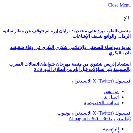
Close Menu
رائج
منصف الطوب يرد على منتقديه: «رايان إير» لم تتوقف عن مطار سانية
الرمل.. والواقع ينسف الإشاعات
تعزية ومواساة للصحفي والإعلامي شكري البكري في وفاة شقيقته
نادية البكري
استبعاد إدريس شتيوي من منصة مهرجان شواطئ اتصالات المغرب
بالحسيمة يثير تساؤلات قبل أيام من انطلاق الدورة 22
فيسبوك
X (Twitter)
الانستغرام
من نحن
اتصل بنا
سياسة الخصوصية
فيسبوك
X (Twitter)
الانستغرام
يوتيوب
الرئيسية