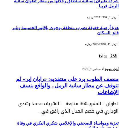
شركة طيران إسبانية ستطلق رحلاتها من مطار تطوان سانية
الرمل قريبا
أبريل 1, 2025
1٬594
زيارة
هزة أرضية خفيفة تضرب منطقة بوحوت بإقليم الحسيمة وتثير
قلق السكان
أبريل 11, 2025
1٬028
زيارة
الأكثر رواجا
أخبار جهوية
أغسطس 9, 2026
منصف الطوب يرد على منتقديه: «رايان إير» لم
تتوقف عن مطار سانية الرمل.. والواقع ينسف
الإشاعات
تطوان : المغرب360 متابعة : الشريف محمد رشدي
الوداري في خضم الجدل الذي رافق في…
تعزية ومواساة للصحفي والإعلامي شكري البكري في وفاة