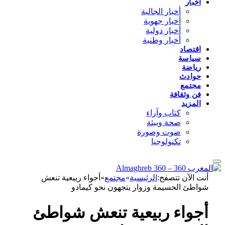
أخبار
أخبار الجالية
أخبار جهوية
أخبار دولية
أخبار وطنية
اقتصاد
سياسة
رياضة
حوادث
مجتمع
فن وثقافة
المزيد
كتاب وآراء
صحة وبيئة
صوت وصورة
تكنولوجيا
أنت الآن تتصفح:
الرئيسية
»
مجتمع
»
أجواء ربيعية تنعش
شواطئ الحسيمة وزوار يتجهون نحو كيمادو
أجواء ربيعية تنعش شواطئ