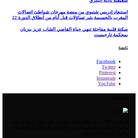
شقيقته نادية البكري
استبعاد إدريس شتيوي من منصة مهرجان شواطئ اتصالات
المغرب بالحسيمة يثير تساؤلات قبل أيام من انطلاق الدورة 22
سكتة قلبية مفاجئة تنهي حياة القاضي الشاب عزيز بنزيان
بمحكمة تارجيست
تابعنا
Facebook
Twitter
Pinterest
Instagram
YouTube
من نحن
المغرب 360 جريدة إلكترونية متجددة على مدار الساعة تهتم
بأخبار المغرب والعالم العربي بالإضافة إلى الأخبار العالمية
وأخبار الجالية المغربية.