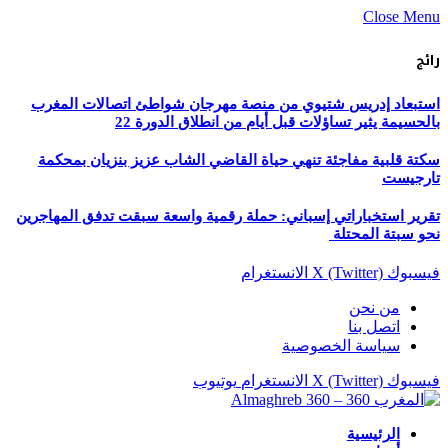
Close Menu
رائج
استبعاد إدريس شتيوي من منصة مهرجان شواطئ اتصالات المغرب
بالحسيمة يثير تساؤلات قبل أيام من انطلاق الدورة 22
سكتة قلبية مفاجئة تنهي حياة القاضي الشاب عزيز بنزيان بمحكمة
تارجيست
تقرير استخباراتي إسباني: حملة رقمية واسعة سبقت تدفق المهاجرين
نحو سبتة المحتلة
فيسبوك
X (Twitter)
الانستغرام
من نحن
اتصل بنا
سياسة الخصوصية
فيسبوك
X (Twitter)
الانستغرام
يوتيوب
الرئيسية