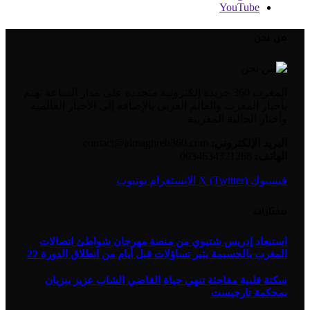
YouTube
من نحن
المغرب 360 جريدة إلكترونية متجددة على مدار الساعة تهتم
بأخبار المغرب والعالم العربي بالإضافة إلى الأخبار العالمية
وأخبار الجالية المغربية.
البريد الإلكتروني:
contact@almaghreb360.com
الهاتف:
0034634321268
فيسبوك
X (Twitter)
الانستغرام
يوتيوب
مختارات
استبعاد إدريس شتيوي من منصة مهرجان شواطئ اتصالات
المغرب بالحسيمة يثير تساؤلات قبل أيام من انطلاق الدورة 22
سكتة قلبية مفاجئة تنهي حياة القاضي الشاب عزيز بنزيان
بمحكمة تارجيست