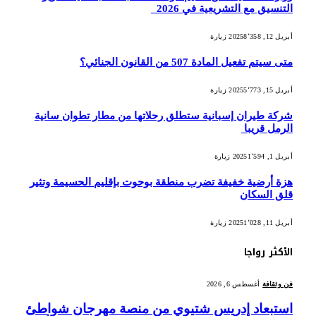
التنسيق مع التشريعية في 2026
أبريل 12, 2025
8٬358
زيارة
متى سيتم تفعيل المادة 507 من القانون الجنائي؟
أبريل 15, 2025
5٬773
زيارة
شركة طيران إسبانية ستطلق رحلاتها من مطار تطوان سانية
الرمل قريبا
أبريل 1, 2025
1٬594
زيارة
هزة أرضية خفيفة تضرب منطقة بوحوت بإقليم الحسيمة وتثير
قلق السكان
أبريل 11, 2025
1٬028
زيارة
الأكثر رواجا
فن وثقافة
أغسطس 6, 2026
استبعاد إدريس شتيوي من منصة مهرجان شواطئ