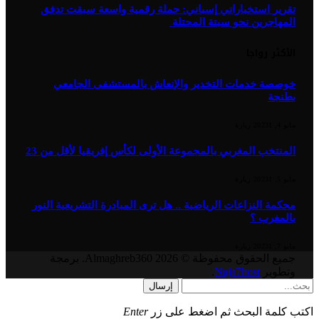
تقرير استخباراتي إسباني: حملة رقمية واسعة سبقت تدفق
المهاجرين نحو سبتة المحتلة
الأكثر رواجا
خوصصة خدمات التخدير والإنعاش بالمستشفى الجامعي
بطنجة
مايو 4, 2023
1
زيارة
المنتخب المغربي بالمجموعة الأولى لكأس إفريقيا لأقل من 23
مايو 5, 2023
1
زيارة
محكمة النزاعات الرياضية .. هل ترى المبادرة التشريعية النور
بالمغرب ؟
مايو 7, 2023
1
زيارة
جميع الحقوق محفوظة © 2026 Almaghreb360. برمجة
وتطوير
Naja7host
.
إرسال
اكتب كلمة البحث ثم اضغط على زر
Enter