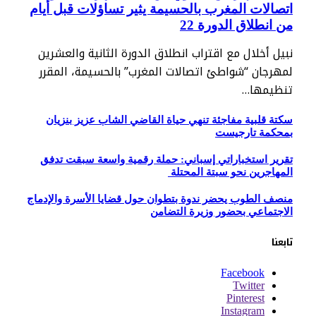
اتصالات المغرب بالحسيمة يثير تساؤلات قبل أيام
من انطلاق الدورة 22
نبيل أخلال مع اقتراب انطلاق الدورة الثانية والعشرين
لمهرجان “شواطئ اتصالات المغرب” بالحسيمة، المقرر
تنظيمها…
سكتة قلبية مفاجئة تنهي حياة القاضي الشاب عزيز بنزيان
بمحكمة تارجيست
تقرير استخباراتي إسباني: حملة رقمية واسعة سبقت تدفق
المهاجرين نحو سبتة المحتلة
منصف الطوب يحضر ندوة بتطوان حول قضايا الأسرة والإدماج
الاجتماعي بحضور وزيرة التضامن
تابعنا
Facebook
Twitter
Pinterest
Instagram