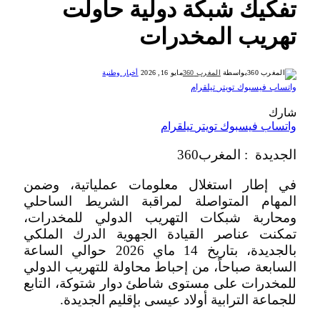
تفكيك شبكة دولية حاولت
تهريب المخدرات
بواسطة
المغرب 360
مايو 16, 2026
أخبار وطنية
واتساب
فيسبوك
تويتر
تيلقرام
شارك
واتساب
فيسبوك
تويتر
تيلقرام
الجديدة : المغرب360
في إطار استغلال معلومات عملياتية، وضمن
المهام المتواصلة لمراقبة الشريط الساحلي
ومحاربة شبكات التهريب الدولي للمخدرات،
تمكنت عناصر القيادة الجهوية الدرك الملكي
بالجديدة، بتاريخ 14 ماي 2026 حوالي الساعة
السابعة صباحاً، من إحباط محاولة للتهريب الدولي
للمخدرات على مستوى شاطئ دوار شتوكة، التابع
للجماعة الترابية أولاد عيسى بإقليم الجديدة.