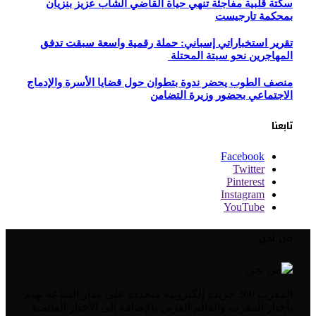
سكتة قلبية مفاجئة تنهي حياة القاضي الشاب عزيز بنزيان
بمحكمة تارجيست
تقرير استخباراتي إسباني: حملة رقمية واسعة سبقت تدفق
المهاجرين نحو سبتة المحتلة
منصف الطوب يحضر ندوة بتطوان حول قضايا الأسرة والإدماج
الاجتماعي بحضور وزيرة التضامن
تابعنا
Facebook
Twitter
Pinterest
Instagram
YouTube
من نحن
المغرب 360 جريدة إلكترونية متجددة على مدار الساعة تهتم
بأخبار المغرب والعالم العربي بالإضافة إلى الأخبار العالمية