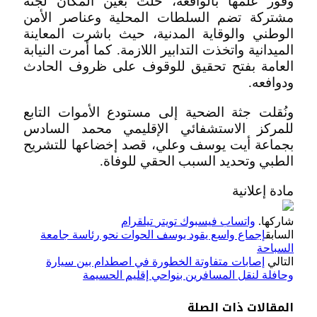
وفور علمها بالواقعة، حلت بعين المكان لجنة
مشتركة تضم السلطات المحلية وعناصر الأمن
الوطني والوقاية المدنية، حيث باشرت المعاينة
الميدانية واتخذت التدابير اللازمة. كما أمرت النيابة
العامة بفتح تحقيق للوقوف على ظروف الحادث
ودوافعه.
ونُقلت جثة الضحية إلى مستودع الأموات التابع
للمركز الاستشفائي الإقليمي محمد السادس
بجماعة أيت يوسف وعلي، قصد إخضاعها للتشريح
الطبي وتحديد السبب الحقي للوفاة.
مادة إعلانية
شاركها.
واتساب
فيسبوك
تويتر
تيلقرام
السابق
إجماع واسع يقود يوسف الحوات نحو رئاسة جامعة
السباحة
التالي
إصابات متفاوتة الخطورة في اصطدام بين سيارة
وحافلة لنقل المسافرين بنواحي إقليم الحسيمة
المقالات
ذات الصلة