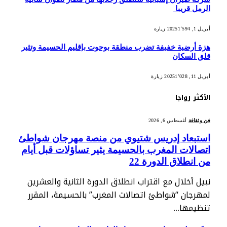
الرمل قريبا
أبريل 1, 2025
1٬594
زيارة
هزة أرضية خفيفة تضرب منطقة بوحوت بإقليم الحسيمة وتثير
قلق السكان
أبريل 11, 2025
1٬028
زيارة
الأكثر رواجا
فن وثقافة
أغسطس 6, 2026
استبعاد إدريس شتيوي من منصة مهرجان شواطئ
اتصالات المغرب بالحسيمة يثير تساؤلات قبل أيام
من انطلاق الدورة 22
نبيل أخلال مع اقتراب انطلاق الدورة الثانية والعشرين
لمهرجان “شواطئ اتصالات المغرب” بالحسيمة، المقرر
تنظيمها…