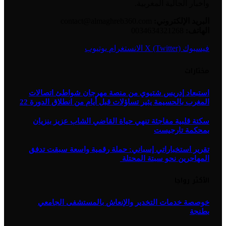
وأخبار الجالية المغربية.
البريد الإلكتروني:
contact@almaghreb360.com
الهاتف:
0034634321268
فيسبوك
X (Twitter)
الانستغرام
يوتيوب
مختارات
استبعاد إدريس شتيوي من منصة مهرجان شواطئ اتصالات
المغرب بالحسيمة يثير تساؤلات قبل أيام من انطلاق الدورة 22
سكتة قلبية مفاجئة تنهي حياة القاضي الشاب عزيز بنزيان
بمحكمة تارجيست
تقرير استخباراتي إسباني: حملة رقمية واسعة سبقت تدفق
المهاجرين نحو سبتة المحتلة
الأكثر رواجا
خوصصة خدمات التخدير والإنعاش بالمستشفى الجامعي
بطنجة