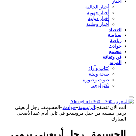
أخبار
أخبار الجالية
أخبار جهوية
أخبار دولية
أخبار وطنية
اقتصاد
سياسة
رياضة
حوادث
مجتمع
فن وثقافة
المزيد
كتاب وآراء
صحة وبيئة
صوت وصورة
تكنولوجيا
أنت الآن تتصفح:
الرئيسية
»
حوادث
»
الحسيمة.. رجل أربعيني
يرمي بنفسه من جبل مروبييخو في ثاني أيام عيد الأضحى
المبارك
الحسيمة.. رجل أربعيني يرمي