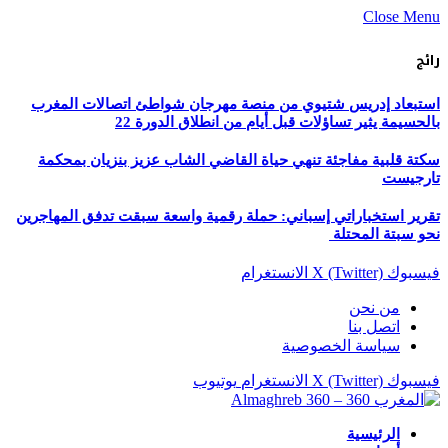
Close Menu
رائج
استبعاد إدريس شتيوي من منصة مهرجان شواطئ اتصالات المغرب
بالحسيمة يثير تساؤلات قبل أيام من انطلاق الدورة 22
سكتة قلبية مفاجئة تنهي حياة القاضي الشاب عزيز بنزيان بمحكمة
تارجيست
تقرير استخباراتي إسباني: حملة رقمية واسعة سبقت تدفق المهاجرين
نحو سبتة المحتلة
فيسبوك
X (Twitter)
الانستغرام
من نحن
اتصل بنا
سياسة الخصوصية
فيسبوك
X (Twitter)
الانستغرام
يوتيوب
الرئيسية