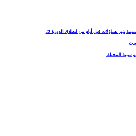
يثير تساؤلات قبل أيام من انطلاق الدورة 22
يست
و سبتة المحتلة