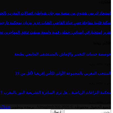
مختارات
استبعاد إدريس شتيوي من منصة مهرجان شواطئ اتصالات المغرب بالحسيمة 
سكتة قلبية مفاجئة تنهي حياة القاضي الشاب عزيز بنزيان بمحكمة تارج
تقرير استخباراتي إسباني: حملة رقمية واسعة سبقت تدفق المهاجرين نح
الأكثر رواجا
خوصصة خدمات التخدير والإنعاش بالمستشفى الجامعي بطنجة
مايو 4, 2023
1
زيارة
المنتخب المغربي بالمجموعة الأولى لكأس إفريقيا لأقل من 23
مايو 5, 2023
1
زيارة
محكمة النزاعات الرياضية .. هل ترى المبادرة التشريعية النور بالمغرب ؟
مايو 7, 2023
1
زيارة
جميع الحقوق محفوظة © 2026 Almaghreb360. برمجة وتطوير
a7host
إرسال