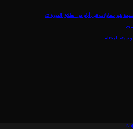
يثير تساؤلات قبل أيام من انطلاق الدورة 22
يست
و سبتة المحتلة
.
Naj