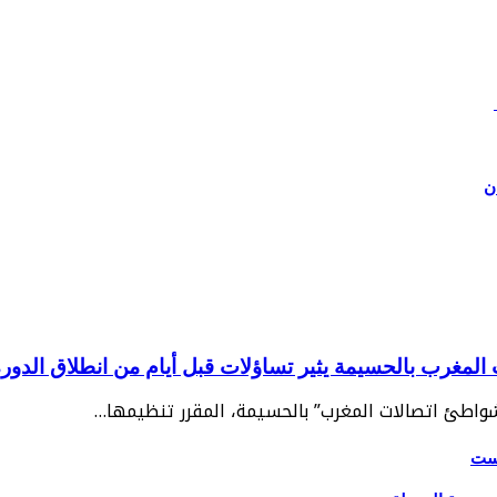
ن
غرب بالحسيمة يثير تساؤلات قبل أيام من انطلاق الدورة 2
“شواطئ اتصالات المغرب” بالحسيمة، المقرر تنظيمها…
يست