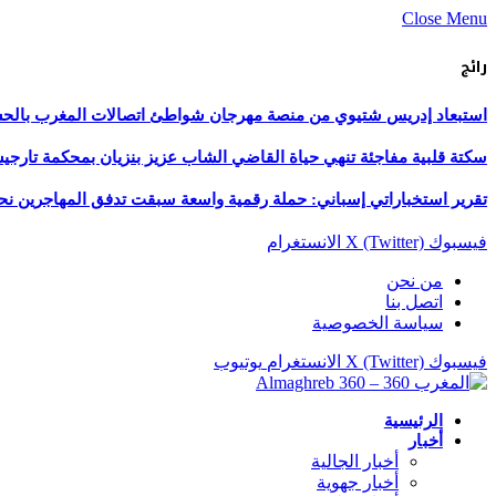
Close Menu
رائج
استبعاد إدريس شتيوي من منصة مهرجان شواطئ اتصالات المغرب بالحسيمة 
سكتة قلبية مفاجئة تنهي حياة القاضي الشاب عزيز بنزيان بمحكمة تارج
تقرير استخباراتي إسباني: حملة رقمية واسعة سبقت تدفق المهاجرين نح
فيسبوك
X (Twitter)
الانستغرام
من نحن
اتصل بنا
سياسة الخصوصية
فيسبوك
X (Twitter)
الانستغرام
يوتيوب
الرئيسية
أخبار
أخبار الجالية
أخبار جهوية