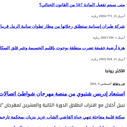
متى سيتم تفعيل المادة 507 من القانون الجنائي؟
أبريل 15, 2025
5٬773
زيارة
شركة طيران إسبانية ستطلق رحلاتها من مطار تطوان سانية الرمل قريبا
أبريل 1, 2025
1٬594
زيارة
هزة أرضية خفيفة تضرب منطقة بوحوت بإقليم الحسيمة وتثير قلق السكا
أبريل 11, 2025
1٬028
زيارة
الأكثر رواجا
فن وثقافة
أغسطس 6, 2026
استبعاد إدريس شتيوي من منصة مهرجان شواطئ اتصالات الم
نبيل أخلال مع اقتراب انطلاق الدورة الثانية والعشرين لمهرجان 
سكتة قلبية مفاجئة تنهي حياة القاضي الشاب عزيز بنزيان بمحكمة تارج