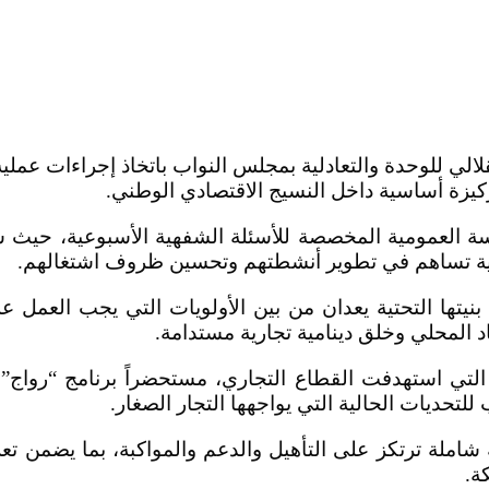
ي للوحدة والتعادلية بمجلس النواب باتخاذ إجراءات عملي
ركيزة أساسية داخل النسيج الاقتصادي الوطني.
لعمومية المخصصة للأسئلة الشفهية الأسبوعية، حيث شد
قية تساهم في تطوير أنشطتهم وتحسين ظروف اشتغالهم.
ث بنيتها التحتية يعدان من بين الأولويات التي يجب الع
د المحلي وخلق دينامية تجارية مستدامة.
لتي استهدفت القطاع التجاري، مستحضراً برنامج “رواج” ب
للتحديات الحالية التي يواجهها التجار الصغار.
املة ترتكز على التأهيل والدعم والمواكبة، بما يضمن تعز
ة.