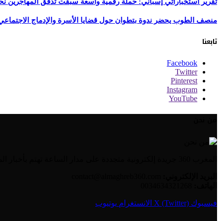
تقرير استخباراتي إسباني: حملة رقمية واسعة سبقت تدفق المهاجرين نح
منصف الطوب يحضر ندوة بتطوان حول قضايا الأسرة والإدماج الاجتماعي
تابعنا
Facebook
Twitter
Pinterest
Instagram
YouTube
من نحن
المغرب 360 جريدة إلكترونية متجددة على مدار الساعة تهتم بأخبار المغرب والعالم العربي بالإضافة إلى الأخبار العالمية وأخبار الجالية المغربية.
البريد الإلكتروني:
contact@almaghreb360.com
الهاتف:
0034634321268
فيسبوك
X (Twitter)
الانستغرام
يوتيوب