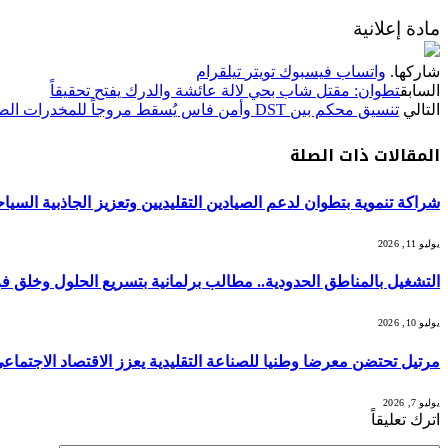
مادة إعلانية
شاركها.
واتساب
فيسبوك
تويتر
تيلقرام
السابق
تطوان: مقتل شاب بحي لالة عائشة والدرك يفتح تحقيقاً
التالي
تنسيق محكم بين DST وأمن فاس يُسقط مروجاً للمخدرات الصلبة ويحجز كميات من الكوكايين
المقالات
ذات الصلة
شراكة تنموية بتطوان لدعم الصيادين التقليديين وتعزيز الجاذبية السياحي
يوليو 11, 2026
التشغيل بالمناطق الحدودية.. مطالب برلمانية بتسريع الحلول وخل
يوليو 10, 2026
مرتيل تحتضن معرضا وطنيا للصناعة التقليدية يعزز الاقتصاد الاجتماعي 
يوليو 7, 2026
اترك تعليقاً