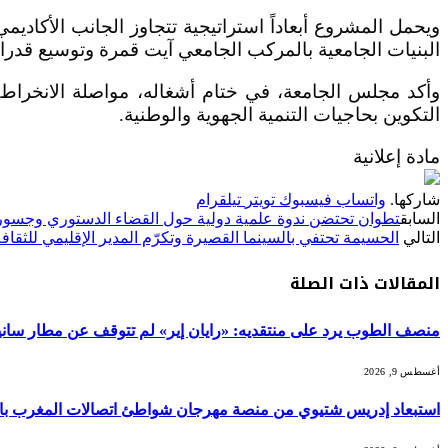
ويحمل المشروع أبعاداً استراتيجية تتجاوز الجانب الأكادي
البنيات الجامعية بالمركب الجامعي آيت قمرة وتوسيع قدراته
وأكد مجلس الجامعة، في ختام أشغاله، مواصلة الانخراط في
التكوين بحاجيات التنمية الجهوية والوطنية.
مادة إعلانية
شاركها.
واتساب
فيسبوك
تويتر
تيلقرام
السابق
تطوان تحتضن ندوة علمية دولية حول القضاء الدستوري وجسور ا
التالي
الحسيمة تحتفي بالسينما القصيرة وتكرّم المدير الإقليمي للثقا
المقالات
ذات الصلة
منصف الطوب يرد على منتقديه: «رايان إير» لم تتوقف عن مطار سانية
أغسطس 9, 2026
استبعاد إدريس شتيوي من منصة مهرجان شواطئ اتصالات المغرب بالحسي