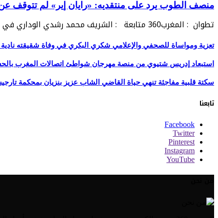
منصف الطوب يرد على منتقديه: «رايان إير» لم تتوقف عن 
تطوان : المغرب360 متابعة : الشريف محمد رشدي الوداري في خضم الجدل الذي رافق في…
تعزية ومواساة للصحفي والإعلامي شكري البكري في وفاة شقيقته نادية 
استبعاد إدريس شتيوي من منصة مهرجان شواطئ اتصالات المغرب بالحسيمة 
سكتة قلبية مفاجئة تنهي حياة القاضي الشاب عزيز بنزيان بمحكمة تارج
تابعنا
Facebook
Twitter
Pinterest
Instagram
YouTube
من نحن