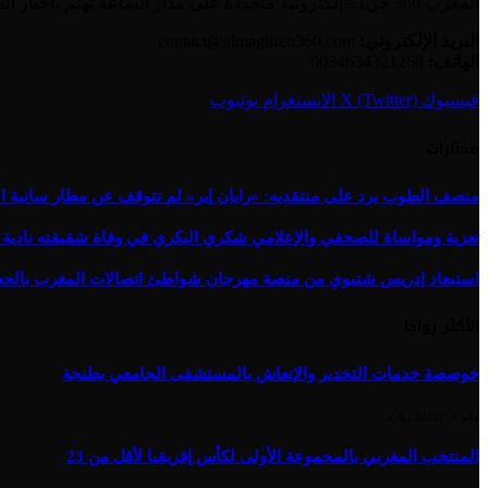
المغرب 360 جريدة إلكترونية متجددة على مدار الساعة تهتم بأخبار المغرب والعالم العربي بالإضافة إلى الأخبار العالمية وأخبار الجالية المغربية.
البريد الإلكتروني:
contact@almaghreb360.com
الهاتف:
0034634321268
فيسبوك
X (Twitter)
الانستغرام
يوتيوب
مختارات
منصف الطوب يرد على منتقديه: «رايان إير» لم تتوقف عن مطار سانية ال
تعزية ومواساة للصحفي والإعلامي شكري البكري في وفاة شقيقته نادية 
استبعاد إدريس شتيوي من منصة مهرجان شواطئ اتصالات المغرب بالحسيمة 
الأكثر رواجا
خوصصة خدمات التخدير والإنعاش بالمستشفى الجامعي بطنجة
مايو 4, 2023
1
زيارة
المنتخب المغربي بالمجموعة الأولى لكأس إفريقيا لأقل من 23