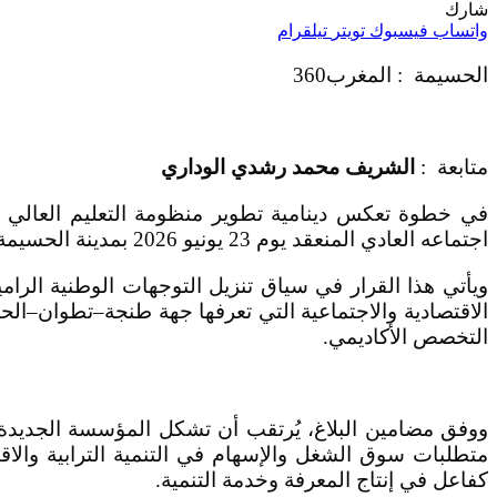
شارك
واتساب
فيسبوك
تويتر
تيلقرام
الحسيمة : المغرب360
متابعة :
الشريف محمد رشدي الوداري
في خطوة تعكس دينامية تطوير منظومة التعليم العالي ب
اجتماعه العادي المنعقد يوم 23 يونيو 2026 بمدينة الحسيمة، على مقترح إحداث كلية الاقتصاد والتدبير بالمركب الجامعي آيت قمرة بالحسيمة.
ويأتي هذا القرار في سياق تنزيل التوجهات الوطنية الرا
الاقتصادية والاجتماعية التي تعرفها جهة طنجة–تطوان–ال
التخصص الأكاديمي.
ووفق مضامين البلاغ، يُرتقب أن تشكل المؤسسة الجديدة ق
متطلبات سوق الشغل والإسهام في التنمية الترابية والاق
كفاعل في إنتاج المعرفة وخدمة التنمية.