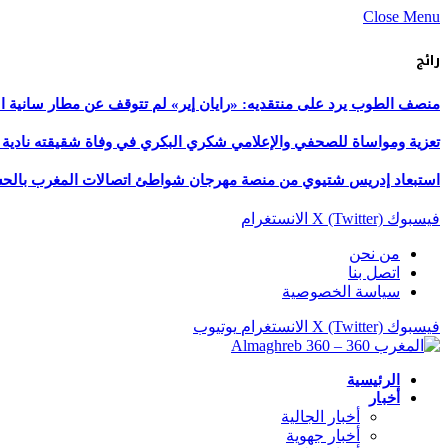
Close Menu
رائج
منصف الطوب يرد على منتقديه: «رايان إير» لم تتوقف عن مطار سانية ال
تعزية ومواساة للصحفي والإعلامي شكري البكري في وفاة شقيقته نادية 
استبعاد إدريس شتيوي من منصة مهرجان شواطئ اتصالات المغرب بالحسيمة 
فيسبوك
X (Twitter)
الانستغرام
من نحن
اتصل بنا
سياسة الخصوصية
فيسبوك
X (Twitter)
الانستغرام
يوتيوب
الرئيسية
أخبار
أخبار الجالية
أخبار جهوية