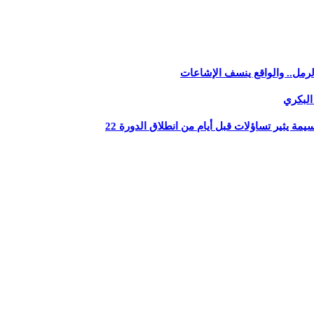
رمل.. والواقع ينسف الإشاعات
البكري
يثير تساؤلات قبل أيام من انطلاق الدورة 22