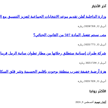
آخر الأخبار
وزارة الداخلية تُعلن تقديم موعد الانتخابات الجماعية لتعزيز التنسيق مع التش
أبريل 12, 2025
8٬358
زيارة
متى سيتم تفعيل المادة 507 من القانون الجنائي؟
أبريل 15, 2025
5٬773
زيارة
شركة طيران إسبانية ستطلق رحلاتها من مطار تطوان سانية الرمل قريبا
أبريل 1, 2025
1٬594
زيارة
هزة أرضية خفيفة تضرب منطقة بوحوت بإقليم الحسيمة وتثير قلق السكا
أبريل 11, 2025
1٬028
زيارة
الأكثر رواجا
أخبار جهوية
أغسطس 9, 2026