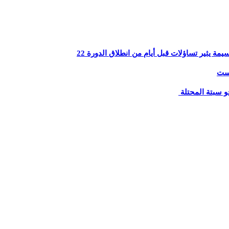
يثير تساؤلات قبل أيام من انطلاق الدورة 22
يست
و سبتة المحتلة