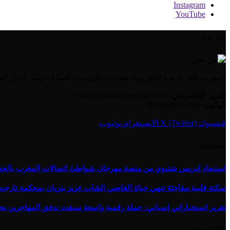
Instagram
YouTube
من نحن
المغرب 360 جريدة إلكترونية متجددة على مدار الساعة تهتم بأخبار المغرب والعالم العربي بالإضافة إلى الأخبار العالمية وأخبار الجالية المغربية.
البريد الإلكتروني:
contact@almaghreb360.com
الهاتف:
0034634321268
فيسبوك
X (Twitter)
الانستغرام
يوتيوب
مختارات
استبعاد إدريس شتيوي من منصة مهرجان شواطئ اتصالات المغرب بالحسيمة 
سكتة قلبية مفاجئة تنهي حياة القاضي الشاب عزيز بنزيان بمحكمة تارج
تقرير استخباراتي إسباني: حملة رقمية واسعة سبقت تدفق المهاجرين نح
الأكثر رواجا