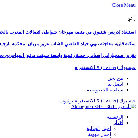
Close Menu
رائج
استبعاد إدريس شتيوي من منصة مهرجان شواطئ اتصالات المغرب بالحسيمة 
سكتة قلبية مفاجئة تنهي حياة القاضي الشاب عزيز بنزيان بمحكمة تارج
تقرير استخباراتي إسباني: حملة رقمية واسعة سبقت تدفق المهاجرين نح
فيسبوك
X (Twitter)
الانستغرام
من نحن
اتصل بنا
سياسة الخصوصية
فيسبوك
X (Twitter)
الانستغرام
يوتيوب
الرئيسية
أخبار
أخبار الجالية
أخبار جهوية