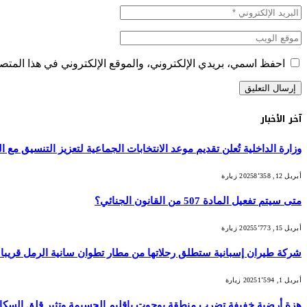
احفظ اسمي، بريدي الإلكتروني، والموقع الإلكتروني في هذا المتصف
آخر الأخبار
وزارة الداخلية تُعلن تقديم موعد الانتخابات الجماعية لتعزيز التنسيق مع التش
أبريل 12, 2025
8٬358
زيارة
متى سيتم تفعيل المادة 507 من القانون الجنائي؟
أبريل 15, 2025
5٬773
زيارة
شركة طيران إسبانية ستطلق رحلاتها من مطار تطوان سانية الرمل قريبا
أبريل 1, 2025
1٬594
زيارة
هزة أرضية خفيفة تضرب منطقة بوحوت بإقليم الحسيمة وتثير قلق السكا