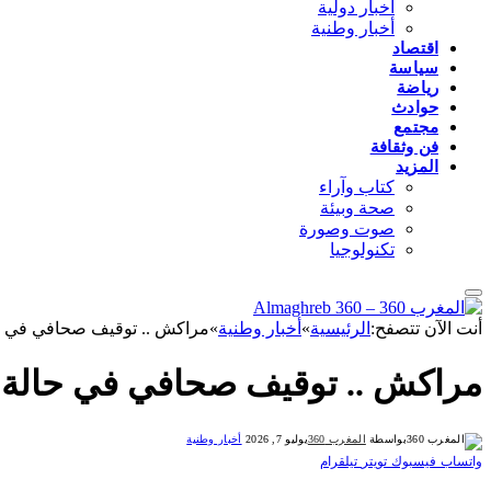
أخبار دولية
أخبار وطنية
اقتصاد
سياسة
رياضة
حوادث
مجتمع
فن وثقافة
المزيد
كتاب وآراء
صحة وبيئة
صوت وصورة
تكنولوجيا
أنت الآن تتصفح:
الرئيسية
»
أخبار وطنية
»
مراكش .. توقيف صحافي في ح
مراكش .. توقيف صحافي في حالة 
بواسطة
المغرب 360
يوليو 7, 2026
أخبار وطنية
واتساب
فيسبوك
تويتر
تيلقرام