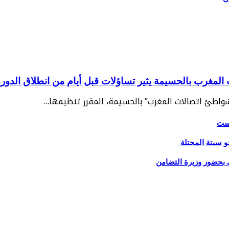
غرب بالحسيمة يثير تساؤلات قبل أيام من انطلاق الدورة 2
“شواطئ اتصالات المغرب” بالحسيمة، المقرر تنظيمها…
يست
و سبتة المحتلة
 بحضور وزيرة التضامن