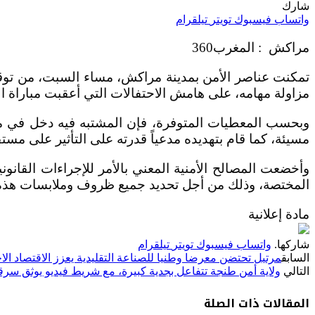
شارك
واتساب
فيسبوك
تويتر
تيلقرام
مراكش : المغرب360
تمكنت عناصر الأمن بمدينة مراكش، مساء السبت، من توقيف
مزاولة مهامه، على هامش الاحتفالات التي أعقبت مباراة ا
وبحسب المعطيات المتوفرة، فإن المشتبه فيه دخل في مشاد
مسيئة، كما قام بتهديده مدعياً قدرته على التأثير على مستقب
وأخضعت المصالح الأمنية المعني بالأمر للإجراءات القانو
المختصة، وذلك من أجل تحديد جميع ظروف وملابسات هذه القض
مادة إعلانية
شاركها.
واتساب
فيسبوك
تويتر
تيلقرام
السابق
مرتيل تحتضن معرضا وطنيا للصناعة التقليدية يعزز الاقتصاد الاج
التالي
ولاية أمن طنجة تتفاعل بجدية كبيرة، مع شريط فيديو يوثق سرق
المقالات
ذات الصلة