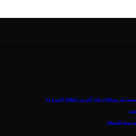
يثير تساؤلات قبل أيام من انطلاق الدورة 22
يست
و سبتة المحتلة