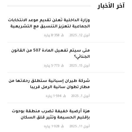
آخر الأخبار
وزارة الداخلية تُعلن تقديم موعد الانتخابات
الجماعية لتعزيز التنسيق مع التشريعية
في 2026
أبريل 12, 2025
8٬358
زيارة
متى سيتم تفعيل المادة 507 من القانون
الجنائي؟
أبريل 15, 2025
5٬773
زيارة
شركة طيران إسبانية ستطلق رحلاتها من
مطار تطوان سانية الرمل قريبا
أبريل 1, 2025
1٬594
زيارة
هزة أرضية خفيفة تضرب منطقة بوحوت
بإقليم الحسيمة وتثير قلق السكان
أبريل 11, 2025
1٬028
زيارة