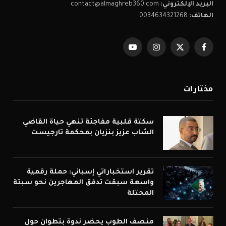
البريد الإلكتروني:
contact@almaghreb360.com
الهاتف:
0034634321268
فيسبوك
X
الانستغرام
يوتيوب
(Twitter)
مختارات
سكتة قلبية مفاجئة تنهي حياة القاضي
الشاب عزيز بنزيان بمحكمة تارجيست
تقرير استخباراتي إسباني: حملة رقمية
واسعة سبقت تدفق المهاجرين نحو سبتة
المحتلة
منصف الطوب يحضر ندوة بتطوان حول