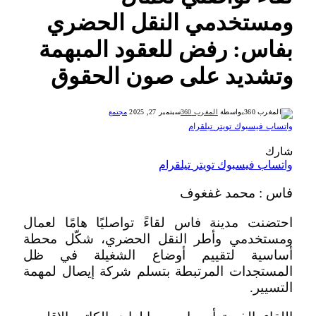
ومستخدمي النقل الحضري
بفاس: رفض للعقود المبهمة
وتشديد على صون الحقوق
بواسطة
المغرب 360
سبتمبر 27, 2025
مجتمع
واتساب
فيسبوك
تويتر
تيلقرام
شارك
واتساب
فيسبوك
تويتر
تيلقرام
فاس : محمد غفغوف
احتضنت مدينة فاس لقاءً تواصليًا هامًا لعمال
ومستخدمي وأطر النقل الحضري، شكّل محطة
أساسية لتقييم أوضاع الشغيلة في ظل
المستجدات المرتبطة بتسلم شركة إيصال لمهمة
التسيير.