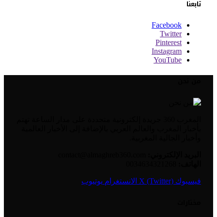
تابعنا
Facebook
Twitter
Pinterest
Instagram
YouTube
من نحن
المغرب 360 جريدة إلكترونية متجددة على مدار الساعة تهتم
بأخبار المغرب والعالم العربي بالإضافة إلى الأخبار العالمية
وأخبار الجالية المغربية.
البريد الإلكتروني:
contact@almaghreb360.com
الهاتف:
0034634321268
فيسبوك
X (Twitter)
الانستغرام
يوتيوب
مختارات