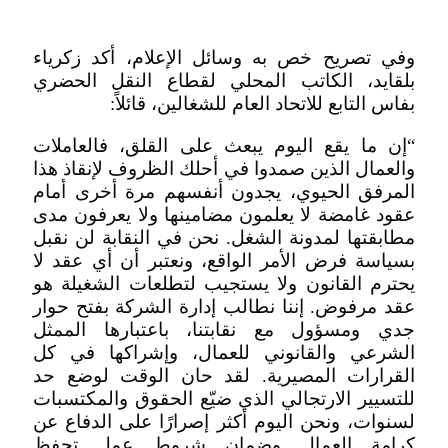
وفي تصريح خص به وسائل الإعلام، أكد زكرياء
بلقايد، الكاتب المحلي لقطاع النقل الحضري
بفاس التابع للاتحاد العام للشغالين، قائلاً:
“إن ما يقع اليوم يبعث على القلق، فالعاملات
والعمال الذين صمدوا في أحلك الظروف لإنقاذ هذا
المرفق الحيوي، يجدون أنفسهم مرة أخرى أمام
عقود غامضة لا يعلمون مضامينها ولا يعرفون مدى
مطابقتها لمدونة الشغل. نحن في النقابة لن نقبل
بسياسة فرض الأمر الواقع، ونعتبر أن أي عقد لا
يحترم القانون ولا يستجيب لتطلعات الشغيلة هو
عقد مرفوض. إننا نطالب إدارة الشركة بفتح حوار
جدي ومسؤول مع نقابتنا، باعتبارها الممثل
الشرعي والقانوني للعمال، وإشراكها في كل
القرارات المصيرية. لقد حان الوقت لوضع حد
للتسيير الارتجالي الذي ضيّع الحقوق والمكتسبات
لسنوات، ونحن اليوم أكثر إصرارًا على الدفاع عن
كرامة العمال وضمان شروط عمل تحفظ