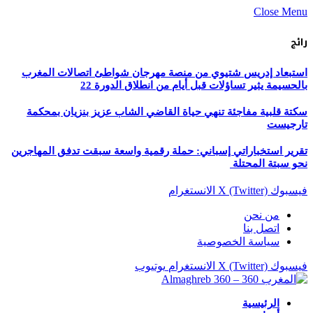
Close Menu
رائج
استبعاد إدريس شتيوي من منصة مهرجان شواطئ اتصالات المغرب
بالحسيمة يثير تساؤلات قبل أيام من انطلاق الدورة 22
سكتة قلبية مفاجئة تنهي حياة القاضي الشاب عزيز بنزيان بمحكمة
تارجيست
تقرير استخباراتي إسباني: حملة رقمية واسعة سبقت تدفق المهاجرين
نحو سبتة المحتلة
فيسبوك
X (Twitter)
الانستغرام
من نحن
اتصل بنا
سياسة الخصوصية
فيسبوك
X (Twitter)
الانستغرام
يوتيوب
الرئيسية