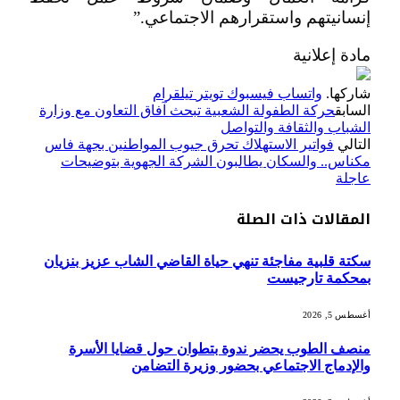
إنسانيتهم واستقرارهم الاجتماعي.”
مادة إعلانية
شاركها.
واتساب
فيسبوك
تويتر
تيلقرام
السابق
حركة الطفولة الشعبية تبحث آفاق التعاون مع وزارة
الشباب والثقافة والتواصل
التالي
فواتير الاستهلاك تحرق جيوب المواطنين بجهة فاس
مكناس.. والسكان يطالبون الشركة الجهوية بتوضيحات
عاجلة
المقالات
ذات الصلة
سكتة قلبية مفاجئة تنهي حياة القاضي الشاب عزيز بنزيان
بمحكمة تارجيست
أغسطس 5, 2026
منصف الطوب يحضر ندوة بتطوان حول قضايا الأسرة
والإدماج الاجتماعي بحضور وزيرة التضامن