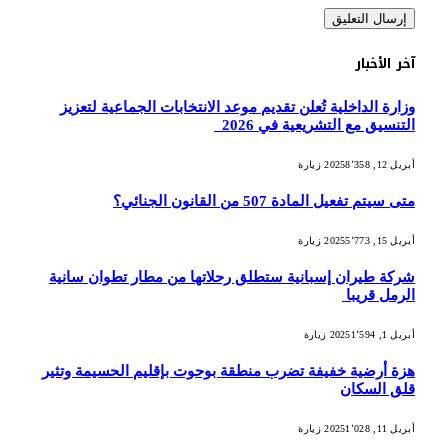
آخر الأخبار
وزارة الداخلية تُعلن تقديم موعد الانتخابات الجماعية لتعزيز
التنسيق مع التشريعية في 2026
أبريل 12, 2025
8٬358
زيارة
متى سيتم تفعيل المادة 507 من القانون الجنائي؟
أبريل 15, 2025
5٬773
زيارة
شركة طيران إسبانية ستطلق رحلاتها من مطار تطوان سانية
الرمل قريبا
أبريل 1, 2025
1٬594
زيارة
هزة أرضية خفيفة تضرب منطقة بوحوت بإقليم الحسيمة وتثير
قلق السكان
أبريل 11, 2025
1٬028
زيارة