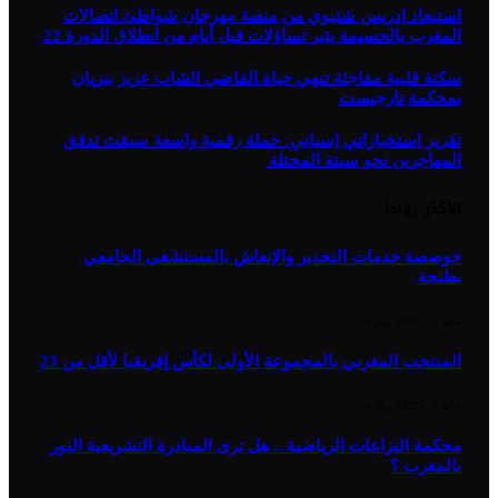
استبعاد إدريس شتيوي من منصة مهرجان شواطئ اتصالات
المغرب بالحسيمة يثير تساؤلات قبل أيام من انطلاق الدورة 22
سكتة قلبية مفاجئة تنهي حياة القاضي الشاب عزيز بنزيان
بمحكمة تارجيست
تقرير استخباراتي إسباني: حملة رقمية واسعة سبقت تدفق
المهاجرين نحو سبتة المحتلة
الأكثر رواجا
خوصصة خدمات التخدير والإنعاش بالمستشفى الجامعي
بطنجة
مايو 4, 2023
1
زيارة
المنتخب المغربي بالمجموعة الأولى لكأس إفريقيا لأقل من 23
مايو 5, 2023
1
زيارة
محكمة النزاعات الرياضية .. هل ترى المبادرة التشريعية النور
بالمغرب ؟