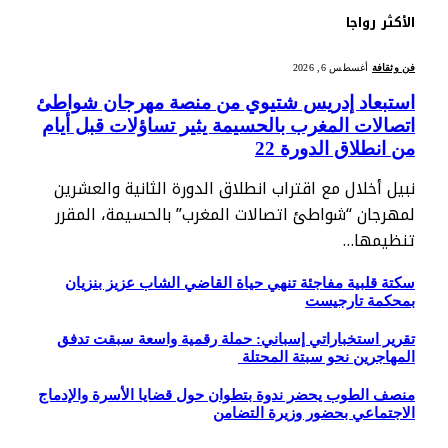
الأكثر رواجا
فن وثقافة
أغسطس 6, 2026
استبعاد إدريس شتيوي من منصة مهرجان شواطئ
اتصالات المغرب بالحسيمة يثير تساؤلات قبل أيام
من انطلاق الدورة 22
نبيل أخلال مع اقتراب انطلاق الدورة الثانية والعشرين
لمهرجان “شواطئ اتصالات المغرب” بالحسيمة، المقرر
تنظيمها…
سكتة قلبية مفاجئة تنهي حياة القاضي الشاب عزيز بنزيان
بمحكمة تارجيست
تقرير استخباراتي إسباني: حملة رقمية واسعة سبقت تدفق
المهاجرين نحو سبتة المحتلة
منصف الطوب يحضر ندوة بتطوان حول قضايا الأسرة والإدماج
الاجتماعي بحضور وزيرة التضامن