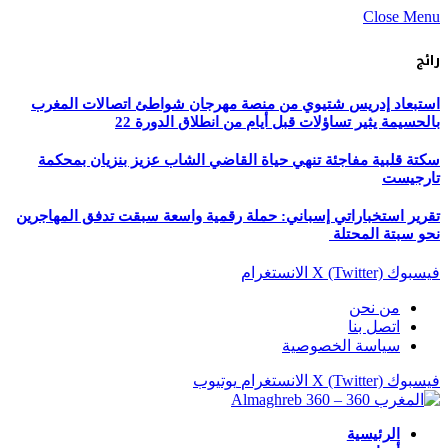
Close Menu
رائج
استبعاد إدريس شتيوي من منصة مهرجان شواطئ اتصالات المغرب
بالحسيمة يثير تساؤلات قبل أيام من انطلاق الدورة 22
سكتة قلبية مفاجئة تنهي حياة القاضي الشاب عزيز بنزيان بمحكمة
تارجيست
تقرير استخباراتي إسباني: حملة رقمية واسعة سبقت تدفق المهاجرين
نحو سبتة المحتلة
فيسبوك
X (Twitter)
الانستغرام
من نحن
اتصل بنا
سياسة الخصوصية
فيسبوك
X (Twitter)
الانستغرام
يوتيوب
الرئيسية