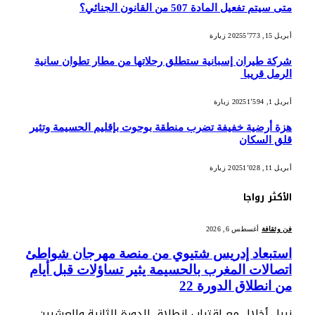
متى سيتم تفعيل المادة 507 من القانون الجنائي؟
أبريل 15, 2025
5٬773
زيارة
شركة طيران إسبانية ستطلق رحلاتها من مطار تطوان سانية
الرمل قريبا
أبريل 1, 2025
1٬594
زيارة
هزة أرضية خفيفة تضرب منطقة بوحوت بإقليم الحسيمة وتثير
قلق السكان
أبريل 11, 2025
1٬028
زيارة
الأكثر رواجا
فن وثقافة
أغسطس 6, 2026
استبعاد إدريس شتيوي من منصة مهرجان شواطئ
اتصالات المغرب بالحسيمة يثير تساؤلات قبل أيام
من انطلاق الدورة 22
نبيل أخلال مع اقتراب انطلاق الدورة الثانية والعشرين