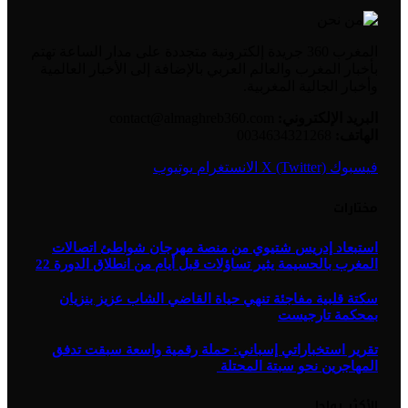
المغرب 360 جريدة إلكترونية متجددة على مدار الساعة تهتم
بأخبار المغرب والعالم العربي بالإضافة إلى الأخبار العالمية
وأخبار الجالية المغربية.
البريد الإلكتروني:
contact@almaghreb360.com
الهاتف:
0034634321268
فيسبوك
X (Twitter)
الانستغرام
يوتيوب
مختارات
استبعاد إدريس شتيوي من منصة مهرجان شواطئ اتصالات
المغرب بالحسيمة يثير تساؤلات قبل أيام من انطلاق الدورة 22
سكتة قلبية مفاجئة تنهي حياة القاضي الشاب عزيز بنزيان
بمحكمة تارجيست
تقرير استخباراتي إسباني: حملة رقمية واسعة سبقت تدفق
المهاجرين نحو سبتة المحتلة
الأكثر رواجا