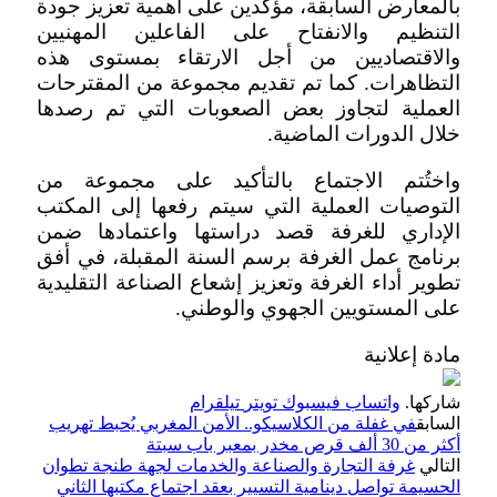
بالمعارض السابقة، مؤكدين على أهمية تعزيز جودة
التنظيم والانفتاح على الفاعلين المهنيين
والاقتصاديين من أجل الارتقاء بمستوى هذه
التظاهرات. كما تم تقديم مجموعة من المقترحات
العملية لتجاوز بعض الصعوبات التي تم رصدها
خلال الدورات الماضية.
واختُتم الاجتماع بالتأكيد على مجموعة من
التوصيات العملية التي سيتم رفعها إلى المكتب
الإداري للغرفة قصد دراستها واعتمادها ضمن
برنامج عمل الغرفة برسم السنة المقبلة، في أفق
تطوير أداء الغرفة وتعزيز إشعاع الصناعة التقليدية
على المستويين الجهوي والوطني.
مادة إعلانية
شاركها.
واتساب
فيسبوك
تويتر
تيلقرام
السابق
في غفلة من الكلاسيكو.. الأمن المغربي يُحبط تهريب
أكثر من 30 ألف قرص مخدر بمعبر باب سبتة
التالي
غرفة التجارة والصناعة والخدمات لجهة طنجة تطوان
الحسيمة تواصل دينامية التسيير بعقد اجتماع مكتبها الثاني