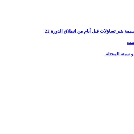
يثير تساؤلات قبل أيام من انطلاق الدورة 22
يست
و سبتة المحتلة