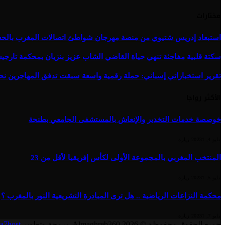
مختارات
استبعاد إدريس شتيوي من منصة مهرجان شواطئ اتصالات المغرب بالحسيمة 
سكتة قلبية مفاجئة تنهي حياة القاضي الشاب عزيز بنزيان بمحكمة تارج
تقرير استخباراتي إسباني: حملة رقمية واسعة سبقت تدفق المهاجرين نح
الأكثر رواجا
خوصصة خدمات التخدير والإنعاش بالمستشفى الجامعي بطنجة
مايو 4, 2023
1
زيارة
المنتخب المغربي بالمجموعة الأولى لكأس إفريقيا لأقل من 23
مايو 5, 2023
1
زيارة
محكمة النزاعات الرياضية .. هل ترى المبادرة التشريعية النور بالمغرب ؟
مايو 7, 2023
1
زيارة
جميع الحقوق محفوظة © 2026 Almaghreb360. برمجة وتطوير
a7host