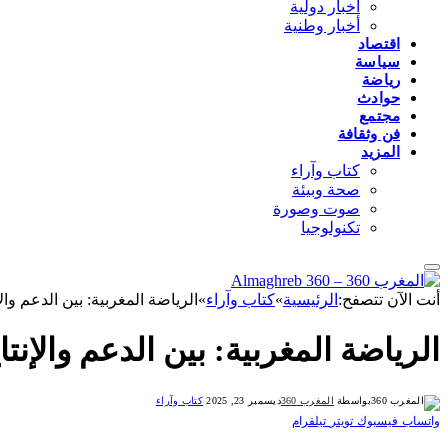
أخبار دولية
أخبار وطنية
اقتصاد
سياسة
رياضة
حوادث
مجتمع
فن وثقافة
المزيد
كتاب وآراء
صحة وبيئة
صوت وصورة
تكنولوجيا
أنت الآن تتصفح:
الرئيسية
»
كتاب وآراء
»
الرياضة المغربية: بين الدعم والإ
الرياضة المغربية: بين الدعم والإنتا
بواسطة
المغرب 360
ديسمبر 23, 2025
كتاب وآراء
واتساب
فيسبوك
تويتر
تيلقرام