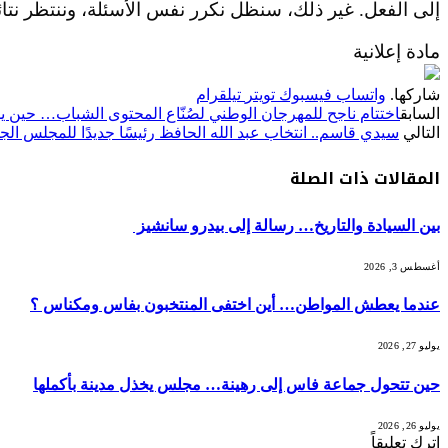
إلى الفعل. غير ذلك، سنظل نكرر نفس الأسئلة، وننتظر نتائج
مادة إعلانية
شاركها.
واتساب
فيسبوك
تويتر
تيلقرام
السابق
اختتام ناجح للمهرجان الوطني لصُنّاع المحتوى الشباب… حين يلت
التالي
سيدي قاسم.. انتخاب عبد الله الحافظ رئيسًا جديدًا للمجلس ال
المقالات
ذات الصلة
بين السيادة والتاريخ… رسالة إلى بيدرو سانشيز
أغسطس 3, 2026
عندما يعطش المواطن… أين اختفى المنتخبون بفاس ومكناس ؟
يوليو 27, 2026
حين تتحول جماعة فاس إلى رهينة… مجلس يخذل مدينة بأكملها
يوليو 26, 2026
اترك تعليقاً