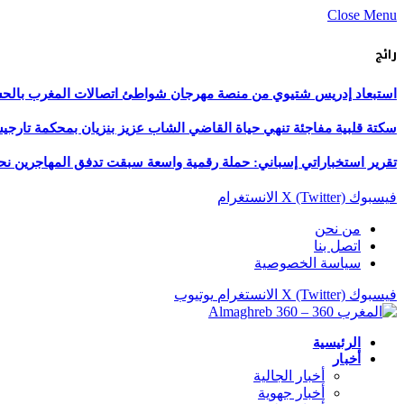
Close Menu
رائج
استبعاد إدريس شتيوي من منصة مهرجان شواطئ اتصالات المغرب بالحسيمة 
سكتة قلبية مفاجئة تنهي حياة القاضي الشاب عزيز بنزيان بمحكمة تارج
تقرير استخباراتي إسباني: حملة رقمية واسعة سبقت تدفق المهاجرين نح
فيسبوك
X (Twitter)
الانستغرام
من نحن
اتصل بنا
سياسة الخصوصية
فيسبوك
X (Twitter)
الانستغرام
يوتيوب
الرئيسية
أخبار
أخبار الجالية
أخبار جهوية