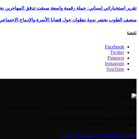
تقرير استخباراتي إسباني: حملة رقمية واسعة سبقت تدفق المهاجرين نح
منصف الطوب يحضر ندوة بتطوان حول قضايا الأسرة والإدماج الاجتماعي
تابعنا
Facebook
Twitter
Pinterest
Instagram
YouTube
من نحن
المغرب 360 جريدة إلكترونية متجددة على مدار الساعة تهتم بأخبار المغرب والعالم العربي بالإضافة إلى الأخبار العالمية وأخبار الجالية المغربية.
البريد الإلكتروني:
contact@almaghreb360.com
الهاتف:
0034634321268
فيسبوك
X (Twitter)
الانستغرام
يوتيوب