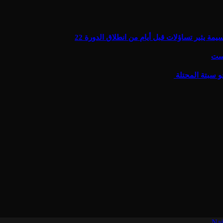
يثير تساؤلات قبل أيام من انطلاق الدورة 22
يست
و سبتة المحتلة
.
Naj