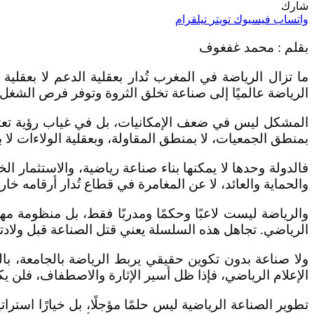
شارك
واتساب
فيسبوك
تويتر
تيلقرام
بقلم : محمد غفغوف
ما تزال الرياضة في المغرب تُدار بعقلية الدعم لا بعقل
الرياضة عالميًا إلى صناعة تخلق الثروة وتوفر فرص الشغل 
المشكل ليس في ضعف الإمكانيات، بل في غياب رؤية تعتبر ا
بمنطق الجمعيات، لا بمنطق المقاولة، وبعقلية الولاءات لا
فالدولة وحدها لا يمكنها بناء صناعة رياضية، والاستثما
والحماية والعائد، لا عن المغامرة في قطاع تُدار أرقامه خا
والرياضة ليست لاعبًا وحكمًا ومدربًا فقط، بل منظومة مهن
الرياضي. تجاهل هذه السلسلة يعني قتل الصناعة قبل ولادت
ولا صناعة بدون تكوين حقيقي يربط الرياضة بالجامعة، بالبحث 
الإعلام الرياضي، فإذا ظل أسير الإثارة والاصطفاف، فلن يكو
تطوير الصناعة الرياضية ليس حلمًا مؤجلًا، بل خيارًا استر