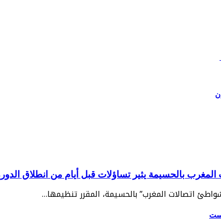
ن
غرب بالحسيمة يثير تساؤلات قبل أيام من انطلاق الدورة 2
“شواطئ اتصالات المغرب” بالحسيمة، المقرر تنظيمها…
يست