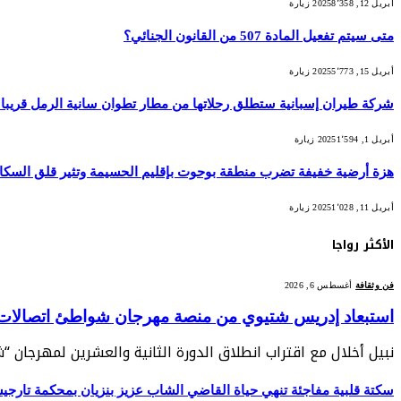
أبريل 12, 2025
8٬358
زيارة
متى سيتم تفعيل المادة 507 من القانون الجنائي؟
أبريل 15, 2025
5٬773
زيارة
شركة طيران إسبانية ستطلق رحلاتها من مطار تطوان سانية الرمل قريبا
أبريل 1, 2025
1٬594
زيارة
هزة أرضية خفيفة تضرب منطقة بوحوت بإقليم الحسيمة وتثير قلق السكا
أبريل 11, 2025
1٬028
زيارة
الأكثر رواجا
فن وثقافة
أغسطس 6, 2026
استبعاد إدريس شتيوي من منصة مهرجان شواطئ اتصالات الم
نبيل أخلال مع اقتراب انطلاق الدورة الثانية والعشرين لمهرجان 
سكتة قلبية مفاجئة تنهي حياة القاضي الشاب عزيز بنزيان بمحكمة تارج