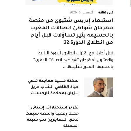
فن وثقافة
أغسطس 6, 2026
استبعاد إدريس شتيوي من منصة
مهرجان شواطئ اتصالات المغرب
بالحسيمة يثير تساؤلات قبل أيام
من انطلاق الدورة 22
نبيل أخلال مع اقتراب انطلاق الدورة الثانية
والعشرين لمهرجان “شواطئ اتصالات المغرب”
بالحسيمة، المقرر تنظيمها…
سكتة قلبية مفاجئة تنهي
حياة القاضي الشاب عزيز
بنزيان بمحكمة تارجيست
تقرير استخباراتي إسباني:
حملة رقمية واسعة سبقت
تدفق المهاجرين نحو سبتة
المحتلة