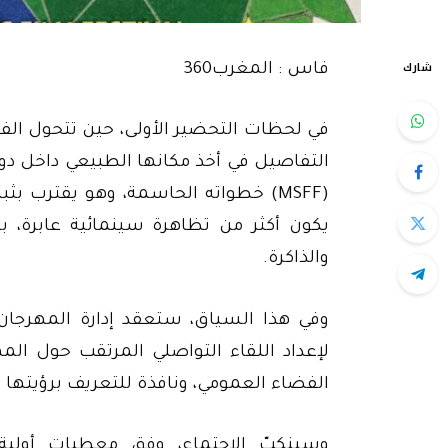
شارك
فاس : المغرب360
في لحظات التحضير الأولى، حين تتحول الف
التفاصيل في أخذ مكانها الطبيعي داخل دوا
(MSFF) خطواته الحاسمة، وهو يقترب 
يكون أكثر من تظاهرة سينمائية عابرة، بل 
والذاكرة.
وفي هذا السياق، ستعقد إدارة المهرجان
لإعداد اللقاء التواصلي المرتقب حول ا
الفضاء العمومي، ونافذة للتعريف برؤيتها و
وسينكبّ الاجتماع، وفق معطيات أولية