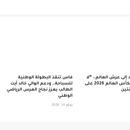
 إلى عرش العالم.. “لا
فاس تنقذ البطولة الوطنية
روخا” تتوج بكأس العالم 2026 على
للسباحة… ودعم الوالي خالد آيت
تين
الطالب يعزز نجاح العرس الرياضي
الوطني
يوليو 14, 2026