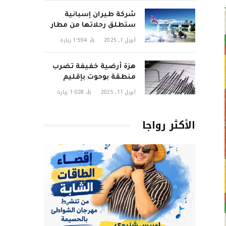
شركة طيران إسبانية
ستطلق رحلاتها من مطار
تطوان سانية الرمل قريبا
أبريل 1, 2025
1٬594
زيارة
هزة أرضية خفيفة تضرب
منطقة بوحوت بإقليم
الحسيمة وتثير قلق
أبريل 11, 2025
1٬028
زيارة
السكان
الأكثر رواجا