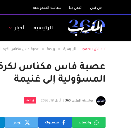
من نحن
اتصل بنا
سياسة الخصوصية
الرئيسية
أخبار
ا
أنت الآن تتصفح:
الرئيسية
رياضة
عصبة فاس مكناس لكرة ال
»
»
عصبة فاس مكناس لكرة ا
المسؤولية إلى غنيمة
رياضة
بواسطة
المغرب 360
أبريل 18, 2026
واتساب
فيسبوك
تويتر