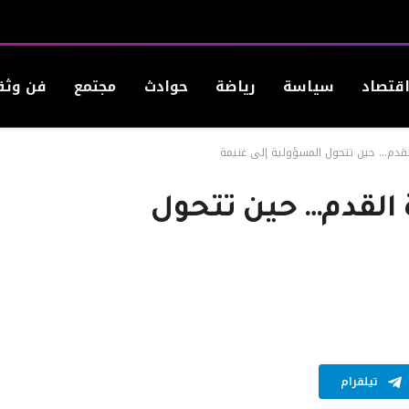
قتصاد
سياسة
رياضة
حوادث
مجتمع
فن وثق
قدم… حين تتحول المسؤولية إلى غنيمة
لقدم… حين تتحول
تيلقرام