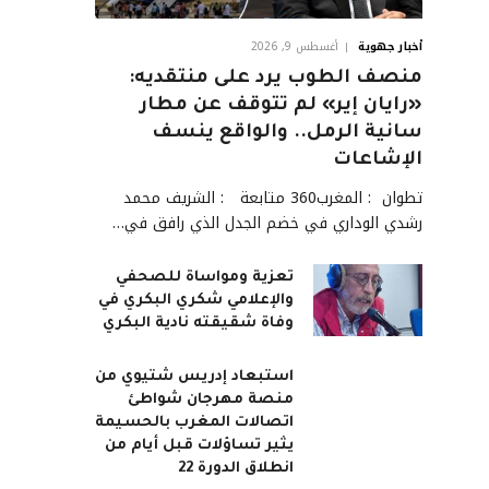
أخبار جهوية
أغسطس 9, 2026
منصف الطوب يرد على منتقديه:
«رايان إير» لم تتوقف عن مطار
سانية الرمل.. والواقع ينسف
الإشاعات
تطوان : المغرب360 متابعة : الشريف محمد
رشدي الوداري في خضم الجدل الذي رافق في…
تعزية ومواساة للصحفي
والإعلامي شكري البكري في
وفاة شقيقته نادية البكري
استبعاد إدريس شتيوي من
منصة مهرجان شواطئ
اتصالات المغرب بالحسيمة
يثير تساؤلات قبل أيام من
انطلاق الدورة 22