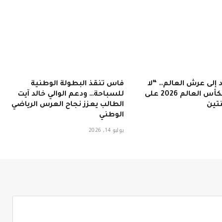
 إلى عرش العالم.. “لا
فاس تنقذ البطولة الوطنية
روخا” تتوج بكأس العالم 2026 على
للسباحة… ودعم الوالي خالد آيت
تين
الطالب يعزز نجاح العرس الرياضي
الوطني
يوليو 14, 2026