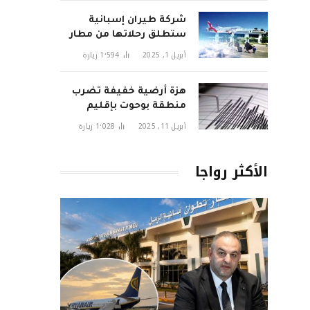
شركة طيران إسبانية
ستطلق رحلاتها من مطار
تطوان سانية الرمل قريبا
أبريل 1, 2025
1٬594
زيارة
هزة أرضية خفيفة تضرب
منطقة بوحوت بإقليم
الحسيمة وتثير قلق
أبريل 11, 2025
1٬028
زيارة
السكان
الأكثر رواجا