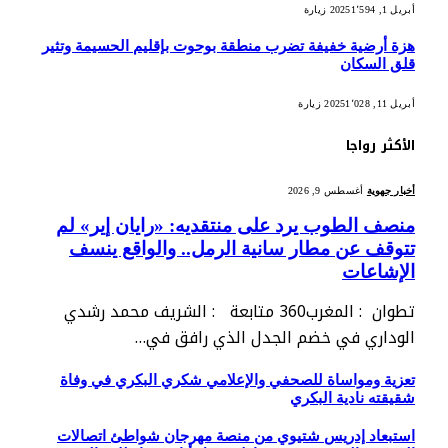
أبريل 1, 2025
1٬594
زيارة
هزة أرضية خفيفة تضرب منطقة بوحوت بإقليم الحسيمة وتثير
قلق السكان
أبريل 11, 2025
1٬028
زيارة
الأكثر رواجا
أخبار جهوية
أغسطس 9, 2026
منصف الطوب يرد على منتقديه: «رايان إير» لم
تتوقف عن مطار سانية الرمل.. والواقع ينسف
الإشاعات
تطوان : المغرب360 متابعة : الشريف محمد رشدي
الوداري في خضم الجدل الذي رافق في…
تعزية ومواساة للصحفي والإعلامي شكري البكري في وفاة
شقيقته نادية البكري
استبعاد إدريس شتيوي من منصة مهرجان شواطئ اتصالات