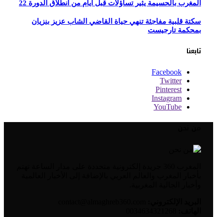
المغرب بالحسيمة يثير تساؤلات قبل أيام من انطلاق الدورة 22
سكتة قلبية مفاجئة تنهي حياة القاضي الشاب عزيز بنزيان
بمحكمة تارجيست
تابعنا
Facebook
Twitter
Pinterest
Instagram
YouTube
من نحن
المغرب 360 جريدة إلكترونية متجددة على مدار الساعة تهتم
بأخبار المغرب والعالم العربي بالإضافة إلى الأخبار العالمية
وأخبار الجالية المغربية.
البريد الإلكتروني:
contact@almaghreb360.com
الهاتف:
0034634321268