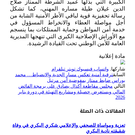
الكبيرة التي بذلها عميد الشرطة الممتاز صلاح
الدين غيلان طيلة مساره المهني، كما تشكل
رسالة تحفيزية قوية لباقي الأطر الأمنية الشابة من
أجل مواصلة العطاء والانخراط المسؤول في
خدمة أمن المواطن وحماية الممتلكات بما ينسجم
مع الأوراش الإصلاحية الكبرى التي تنهجها المديرية
العامة للأمن الوطني تحت القيادة الرشيدة.
مادة إعلانية
شاركها.
واتساب
فيسبوك
تويتر
تيلقرام
السابق
ترقية أمنية تعكس مسار الجدية والانضباط… محمد
بوراس ضابط ممتاز بمفوضية أمن مرتيل
التالي
مجلس مقاطعة أكدال يصادق على برمجة الفائض
المالي ويستعرض حصيلة ومشاريع التهيئة في دورة يناير
2026
المقالات
ذات الصلة
تعزية ومواساة للصحفي والإعلامي شكري البكري في وفاة
شقيقته نادية البكري