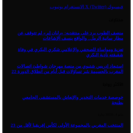
فيسبوك
X (Twitter)
الانستغرام
يوتيوب
مختارات
منصف الطوب يرد على منتقديه: «رايان إير» لم تتوقف عن
مطار سانية الرمل.. والواقع ينسف الإشاعات
تعزية ومواساة للصحفي والإعلامي شكري البكري في وفاة
شقيقته نادية البكري
استبعاد إدريس شتيوي من منصة مهرجان شواطئ اتصالات
المغرب بالحسيمة يثير تساؤلات قبل أيام من انطلاق الدورة 22
الأكثر رواجا
خوصصة خدمات التخدير والإنعاش بالمستشفى الجامعي
بطنجة
مايو 4, 2023
1
زيارة
المنتخب المغربي بالمجموعة الأولى لكأس إفريقيا لأقل من 23