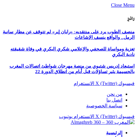
Close Menu
رائج
منصف الطوب يرد على منتقديه: «رايان إير» لم تتوقف عن مطار سانية
الرمل.. والواقع ينسف الإشاعات
تعزية ومواساة للصحفي والإعلامي شكري البكري في وفاة شقيقته
نادية البكري
استبعاد إدريس شتيوي من منصة مهرجان شواطئ اتصالات المغرب
بالحسيمة يثير تساؤلات قبل أيام من انطلاق الدورة 22
فيسبوك
X (Twitter)
الانستغرام
من نحن
اتصل بنا
سياسة الخصوصية
فيسبوك
X (Twitter)
الانستغرام
يوتيوب
الرئيسية