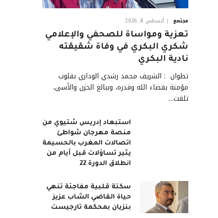
مجتمع
أغسطس 8, 2026
تعزية ومواساة للصحفي والإعلامي
شكري البكري في وفاة شقيقته
نادية البكري
تطوان : الشريف محمد رشدي الوداري بقلوب
مؤمنة بقضاء الله وقدره، وببالغ الحزن والأسى،
تلقت…
استبعاد إدريس شتيوي من
منصة مهرجان شواطئ
اتصالات المغرب بالحسيمة
يثير تساؤلات قبل أيام من
انطلاق الدورة 22
سكتة قلبية مفاجئة تنهي
حياة القاضي الشاب عزيز
بنزيان بمحكمة تارجيست