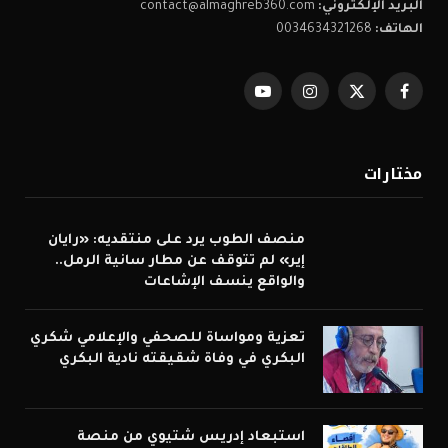
البريد الإلكتروني:
contact@almaghreb360.com
الهاتف:
0034634321268
فيسبوك
X
الانستغرام
يوتيوب
(Twitter)
مختارات
منصف الطوب يرد على منتقديه: «رايان
إير» لم تتوقف عن مطار سانية الرمل..
والواقع ينسف الإشاعات
تعزية ومواساة للصحفي والإعلامي شكري
البكري في وفاة شقيقته نادية البكري
استبعاد إدريس شتيوي من منصة