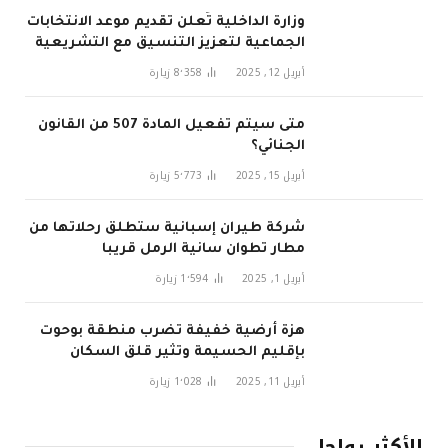
وزارة الداخلية تُعلن تقديم موعد الانتخابات
الجماعية لتعزيز التنسيق مع التشريعية
في 2026
أبريل 12, 2025
8٬358
زيارة
متى سيتم تفعيل المادة 507 من القانون
الجنائي؟
أبريل 15, 2025
5٬773
زيارة
شركة طيران إسبانية ستطلق رحلاتها من
مطار تطوان سانية الرمل قريبا
أبريل 1, 2025
1٬594
زيارة
هزة أرضية خفيفة تضرب منطقة بوحوت
بإقليم الحسيمة وتثير قلق السكان
أبريل 11, 2025
1٬028
زيارة
الأكثر رواجا