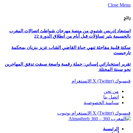
Close Menu
رائج
استبعاد إدريس شتيوي من منصة مهرجان شواطئ اتصالات المغرب
بالحسيمة يثير تساؤلات قبل أيام من انطلاق الدورة 22
سكتة قلبية مفاجئة تنهي حياة القاضي الشاب عزيز بنزيان بمحكمة
تارجيست
تقرير استخباراتي إسباني: حملة رقمية واسعة سبقت تدفق المهاجرين
نحو سبتة المحتلة
فيسبوك
X (Twitter)
الانستغرام
من نحن
اتصل بنا
سياسة الخصوصية
فيسبوك
X (Twitter)
الانستغرام
يوتيوب
الرئيسية