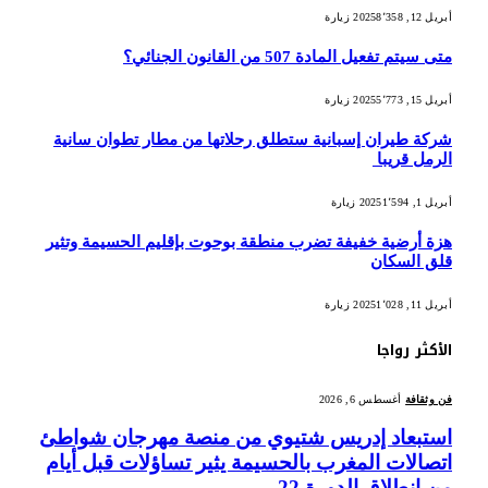
أبريل 12, 2025
8٬358
زيارة
متى سيتم تفعيل المادة 507 من القانون الجنائي؟
أبريل 15, 2025
5٬773
زيارة
شركة طيران إسبانية ستطلق رحلاتها من مطار تطوان سانية
الرمل قريبا
أبريل 1, 2025
1٬594
زيارة
هزة أرضية خفيفة تضرب منطقة بوحوت بإقليم الحسيمة وتثير
قلق السكان
أبريل 11, 2025
1٬028
زيارة
الأكثر رواجا
فن وثقافة
أغسطس 6, 2026
استبعاد إدريس شتيوي من منصة مهرجان شواطئ
اتصالات المغرب بالحسيمة يثير تساؤلات قبل أيام
من انطلاق الدورة 22