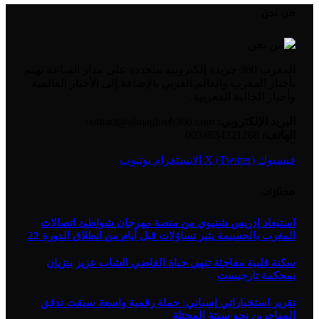
من نحن
المغرب 360 جريدة إلكترونية متجددة على مدار الساعة تهتم
بأخبار المغرب والعالم العربي بالإضافة إلى الأخبار العالمية
وأخبار الجالية المغربية.
البريد الإلكتروني:
contact@almaghreb360.com
الهاتف:
0034634321268
فيسبوك
X (Twitter)
الانستغرام
يوتيوب
مختارات
استبعاد إدريس شتيوي من منصة مهرجان شواطئ اتصالات
المغرب بالحسيمة يثير تساؤلات قبل أيام من انطلاق الدورة 22
سكتة قلبية مفاجئة تنهي حياة القاضي الشاب عزيز بنزيان
بمحكمة تارجيست
تقرير استخباراتي إسباني: حملة رقمية واسعة سبقت تدفق
المهاجرين نحو سبتة المحتلة