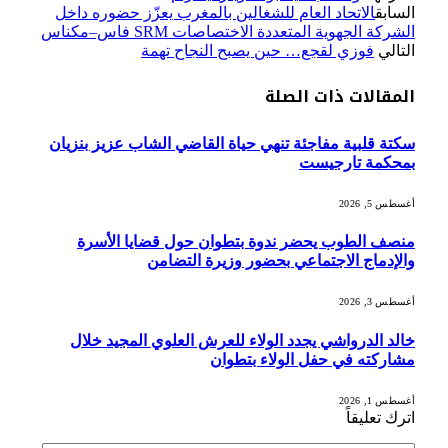
السابق
الاتحاد العام للشغالين بالمغرب يعزّز حضوره داخل
الشركة الجهوية المتعددة الاختصاصات SRM فاس–مكناس
التالي
فوزي لقجع… حين يصبح النجاح تهمة
المقالات
ذات الصلة
سكتة قلبية مفاجئة تنهي حياة القاضي الشاب عزيز بنزيان
بمحكمة تارجيست
أغسطس 5, 2026
منصف الطوب يحضر ندوة بتطوان حول قضايا الأسرة
والإدماج الاجتماعي بحضور وزيرة التضامن
أغسطس 3, 2026
خالد الدرواشي يجدد الولاء للعرش العلوي المجيد خلال
مشاركته في حفل الولاء بتطوان
أغسطس 1, 2026
اترك تعليقاً