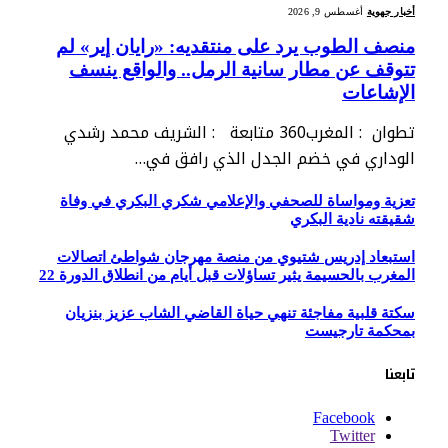
أخبار جهوية
أغسطس 9, 2026
منصف الطوب يرد على منتقديه: «رايان إير» لم
تتوقف عن مطار سانية الرمل.. والواقع ينسف
الإشاعات
تطوان : المغرب360 متابعة : الشريف محمد رشدي
الوداري في خضم الجدل الذي رافق في…
تعزية ومواساة للصحفي والإعلامي شكري البكري في وفاة
شقيقته نادية البكري
استبعاد إدريس شتيوي من منصة مهرجان شواطئ اتصالات
المغرب بالحسيمة يثير تساؤلات قبل أيام من انطلاق الدورة 22
سكتة قلبية مفاجئة تنهي حياة القاضي الشاب عزيز بنزيان
بمحكمة تارجيست
تابعنا
Facebook
Twitter