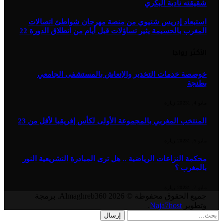
شقيقته نادية البكري
استبعاد إدريس شتيوي من منصة مهرجان شواطئ اتصالات
المغرب بالحسيمة يثير تساؤلات قبل أيام من انطلاق الدورة 22
الأكثر رواجا
خوصصة خدمات التخدير والإنعاش بالمستشفى الجامعي
بطنجة
مايو 4, 2023
1
زيارة
المنتخب المغربي بالمجموعة الأولى لكأس إفريقيا لأقل من 23
مايو 5, 2023
1
زيارة
محكمة النزاعات الرياضية .. هل ترى المبادرة التشريعية النور
بالمغرب ؟
مايو 7, 2023
1
زيارة
جميع الحقوق محفوظة © 2026 Almaghreb360. برمجة
وتطوير
Naja7host
.
إرسال