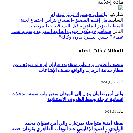
مادة إعلانية
شاركها.
واتساب
فيسبوك
تويتر
تيلقرام
السابق
عامل إقليم المضيق–الفنيدق يترأس اجتماع لجنة
اليقظة لتعزيز الجاهزية قبل التساقطات المرتقبة
التالي
سماسرة ينهكون جيوب الجالية المغربية بإسبانيا تحت
غطاء ” حسن السيرة بدون وكالة”
المقالات
ذات الصلة
منصف الطوب يرد على منتقديه: «رايان إير» لم تتوقف عن
مطار سانية الرمل.. والواقع ينسف الإشاعات
أغسطس 9, 2026
والي أمن تطوان ينزل إلى الميدان بمعبر باب سبتة.. تدخلات
إنسانية عاجلة وسط الظروف الاستثنائية
يوليو 31, 2026
يقظة أمنية متواصلة بمرتيل.. والي أمن تطوان محمد
الوليدي والعميد الإقليمي عبد الوهاب الطاهري يقودان خطة