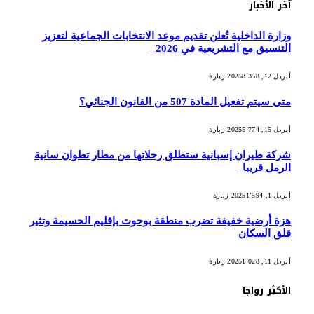
آخر الأخبار
وزارة الداخلية تُعلن تقديم موعد الانتخابات الجماعية لتعزيز
التنسيق مع التشريعية في 2026
أبريل 12, 2025
8٬358
زيارة
متى سيتم تفعيل المادة 507 من القانون الجنائي؟
أبريل 15, 2025
5٬774
زيارة
شركة طيران إسبانية ستطلق رحلاتها من مطار تطوان سانية
الرمل قريبا
أبريل 1, 2025
1٬594
زيارة
هزة أرضية خفيفة تضرب منطقة بوحوت بإقليم الحسيمة وتثير
قلق السكان
أبريل 11, 2025
1٬028
زيارة
الأكثر رواجا