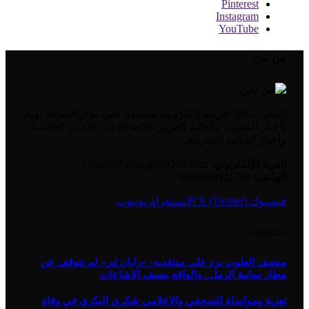
Pinterest
Instagram
YouTube
من نحن
المغرب 360 جريدة إلكترونية متجددة على مدار الساعة تهتم
بأخبار المغرب والعالم العربي بالإضافة إلى الأخبار العالمية
وأخبار الجالية المغربية.
البريد الإلكتروني:
contact@almaghreb360.com
الهاتف:
0034634321268
فيسبوك
X (Twitter)
الانستغرام
يوتيوب
مختارات
منصف الطوب يرد على منتقديه: «رايان إير» لم تتوقف عن
مطار سانية الرمل.. والواقع ينسف الإشاعات
تعزية ومواساة للصحفي والإعلامي شكري البكري في وفاة