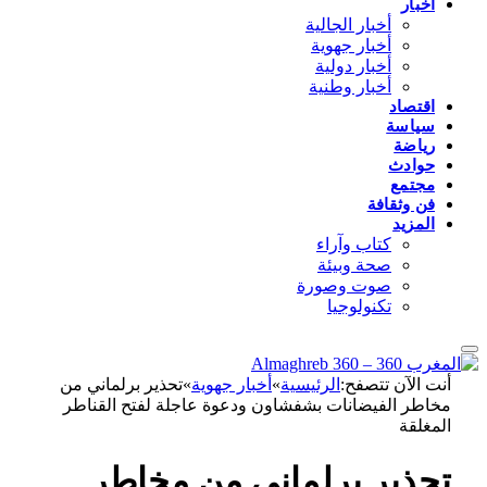
أخبار
أخبار الجالية
أخبار جهوية
أخبار دولية
أخبار وطنية
اقتصاد
سياسة
رياضة
حوادث
مجتمع
فن وثقافة
المزيد
كتاب وآراء
صحة وبيئة
صوت وصورة
تكنولوجيا
أنت الآن تتصفح:
الرئيسية
»
أخبار جهوية
»
تحذير برلماني من
مخاطر الفيضانات بشفشاون ودعوة عاجلة لفتح القناطر
المغلقة
تحذير برلماني من مخاطر