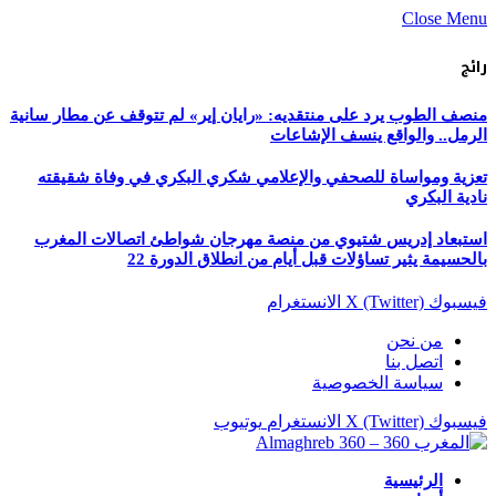
Close Menu
رائج
منصف الطوب يرد على منتقديه: «رايان إير» لم تتوقف عن مطار سانية
الرمل.. والواقع ينسف الإشاعات
تعزية ومواساة للصحفي والإعلامي شكري البكري في وفاة شقيقته
نادية البكري
استبعاد إدريس شتيوي من منصة مهرجان شواطئ اتصالات المغرب
بالحسيمة يثير تساؤلات قبل أيام من انطلاق الدورة 22
فيسبوك
X (Twitter)
الانستغرام
من نحن
اتصل بنا
سياسة الخصوصية
فيسبوك
X (Twitter)
الانستغرام
يوتيوب
الرئيسية