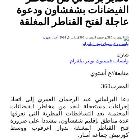
الفيضانات بشفشاون ودعوة
عاجلة لفتح القناطر المغلقة
بواسطة
المغرب 360
فبراير 3, 2026
أخبار جهوية
واتساب
فيسبوك
تويتر
تيلقرام
شارك
واتساب
فيسبوك
تويتر
تيلقرام
متابعة//ع أشتوي
المغرب360
دعا البرلماني عبد الرحمان العمري إلى اتخاذ
إجراءات مستعجلة للحد من مخاطر الفيضانات
المحتملة بعد التساقطات المطرية التي تعرفها
عدة مناطق بإقليم شفشاون، مشددا على ضرورة
فتح القناطر المغلقة بدوار اعرقوب ووسط
كورنيش جماعة أمتار.