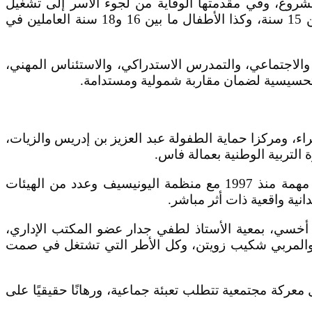
 الخضراء الأهداف الكبرى للمشروع، وفي مقدمتها الوقاية من لجوء الأسر إلى تشغيل
الأطفال دون السن القانونية، وانتشال الأطفال المشتغلين خاصة في القطاع الفلاحي، والفئات التي تقل أعمارها عن 15 سنة، وكذا الأطفال ما بين 16 و18 سنة العاملين في
الاجتماعي، والتمدرس الاستدراكي، والاستئناس المهني،
التحسيسية لضمان مقاربة شمولية ومستدامة.
، ومركزا حماية الطفولة عبد العزيز بن إدريس والزيات،
التربية الوطنية بعمالة فاس.
ويُحسب لجمعية الجزيرة الخضراء، التي راكمت تجربة طويلة في مجال الطفولة منذ سنة 1991، ونسجت شراكات مهمة منذ 1997 مع منظمة اليونيسيف وعدد من الهيئات
ية واقعية ذات أثر مباشر.
الد أخسي، بمعية الأستاذ لطفي جدار عضو المكتب الإداري،
ع والمربي شكيب زويتن، وكل الأطر التي تشتغل في صمت
ركة مجتمعية تتطلب تعبئة جماعية، ورهانًا حقيقيًا على