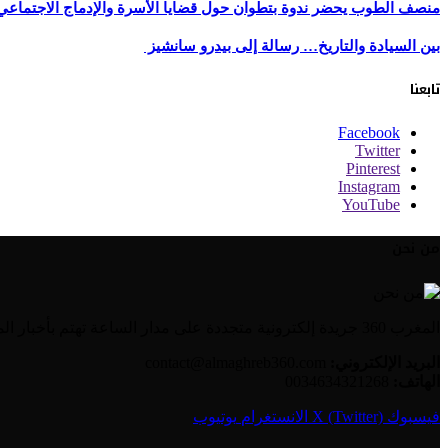
منصف الطوب يحضر ندوة بتطوان حول قضايا الأسرة والإدماج الاجتماعي
بين السيادة والتاريخ… رسالة إلى بيدرو سانشيز
تابعنا
Facebook
Twitter
Pinterest
Instagram
YouTube
من نحن
المغرب 360 جريدة إلكترونية متجددة على مدار الساعة تهتم بأخبار المغرب والعالم العربي بالإضافة إلى الأخبار العالمية وأخبار الجالية المغربية.
البريد الإلكتروني:
contact@almaghreb360.com
الهاتف:
0034634321268
فيسبوك
X (Twitter)
الانستغرام
يوتيوب