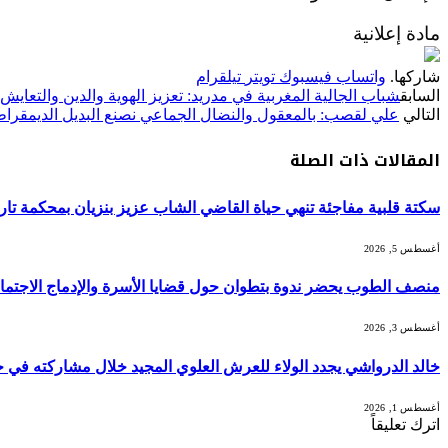
مادة إعلانية
شاركها.
واتساب
فيسبوك
تويتر
تيلقرام
السابق
شباب الجالية المغربية في مدريد: تعزيز الهوية والدين والتعا
التالي
علي لقصب: بالمعقول والنضال الجماعي نصنع البديل الديمقرا
المقالات
ذات الصلة
سكتة قلبية مفاجئة تنهي حياة القاضي الشاب عزيز بنزيان بمحكمة ت
أغسطس 5, 2026
منصف الطوب يحضر ندوة بتطوان حول قضايا الأسرة والإدماج الاجتم
أغسطس 3, 2026
خالد الدرواشي يجدد الولاء للعرش العلوي المجيد خلال مشاركته في ح
أغسطس 1, 2026
اترك تعليقاً