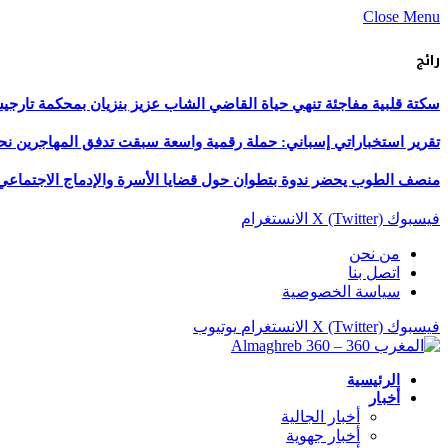
Close Menu
رائج
سكتة قلبية مفاجئة تنهي حياة القاضي الشاب عزيز بنزيان بمحكمة تارج
تقرير استخباراتي إسباني: حملة رقمية واسعة سبقت تدفق المهاجرين نح
منصف الطوب يحضر ندوة بتطوان حول قضايا الأسرة والإدماج الاجتماعي
فيسبوك
X (Twitter)
الانستغرام
من نحن
اتصل بنا
سياسة الخصوصية
فيسبوك
X (Twitter)
الانستغرام
يوتيوب
الرئيسية
أخبار
أخبار الجالية
أخبار جهوية