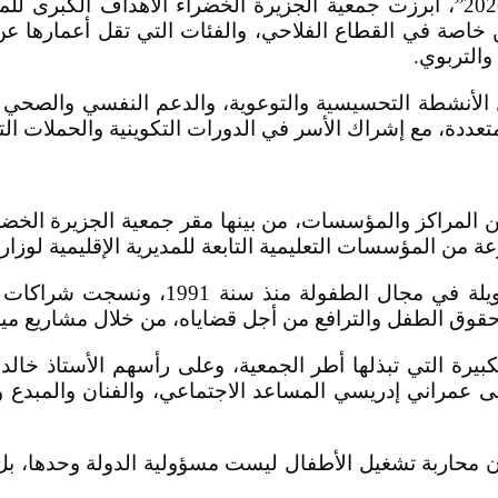
وفي عرضه التفصيلي لبرنامج “محاربة تشغيل الأطفال 2026”، أبرزت جمعية الجزيرة
التربوي.
لأنشطة التحسيسية والتوعوية، والدعم النفسي والصحي و
 متعددة، مع إشراك الأسر في الدورات التكوينية والحملات 
لمراكز والمؤسسات، من بينها مقر جمعية الجزيرة الخضراء
ن المؤسسات التعليمية التابعة للمديرية الإقليمية لوزارة 
وق الطفل والترافع من أجل قضاياه، من خلال مشاريع ميدان
ت الكبيرة التي تبذلها أطر الجمعية، وعلى رأسهم الأستاذ خ
فى عمراني إدريسي المساعد الاجتماعي، والفنان والمبد
محاربة تشغيل الأطفال ليست مسؤولية الدولة وحدها، بل مع