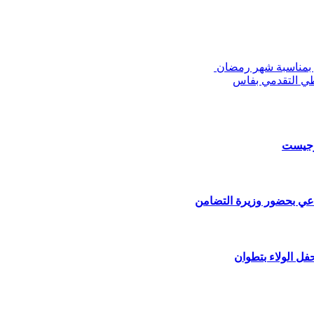
يش بمناسبة شهر رمضان
طي التقدمي بفاس
ارجيست
اعي بحضور وزيرة التضامن
فل الولاء بتطوان