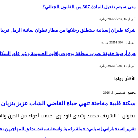
متى سيتم تفعيل المادة 507 من القانون الجنائي؟
أبريل 15, 2025
5٬773
زيارة
شركة طيران إسبانية ستطلق رحلاتها من مطار تطوان سانية الرمل قريبا
أبريل 1, 2025
1٬594
زيارة
هزة أرضية خفيفة تضرب منطقة بوحوت بإقليم الحسيمة وتثير قلق السكا
أبريل 11, 2025
1٬028
زيارة
الأكثر رواجا
مجتمع
أغسطس 5, 2026
سكتة قلبية مفاجئة تنهي حياة القاضي الشاب عزيز بنزيا
تطوان : الشريف محمد رشدي الوداري خيمت أجواء من الحزن والأ
تقرير استخباراتي إسباني: حملة رقمية واسعة سبقت تدفق المهاجرين نح