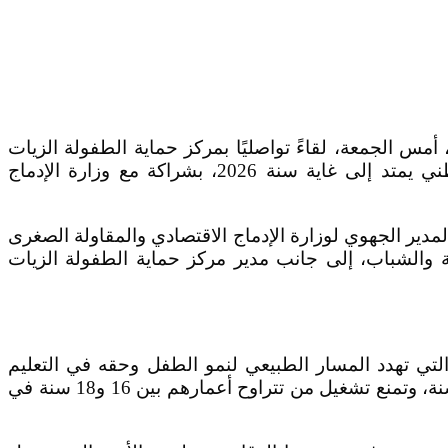
س الجمعة، لقاءً تواصليًا بمركز حماية الطفولة الزيات
“فتيات”، أعلنت فيه رسميًا عن انطلاق حملتها التحسيسية لمحاربة ظاهرة تشغيل الأطفال، في إطار مشروع وطني يمتد إلى غاية سنة 2026، بشراكة مع وزارة الإدماج
مدير الجهوي لوزارة الإدماج الاقتصادي والمقاولة الصغرى
ة والشباب، إلى جانب مدير مركز حماية الطفولة الزيات
التي تهدد المسار الطبيعي لنمو الطفل وحقه في التعليم
والحماية، حيث شدد المتدخلون على المرجعيات القانونية الوطنية والدولية التي تحظر تشغيل الأطفال دون سن 15 سنة، وتمنع تشغيل من تتراوح أعمارهم بين 16 و18 سنة في