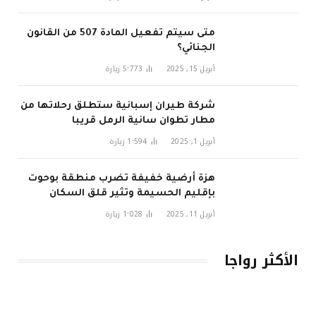
متى سيتم تفعيل المادة 507 من القانون
الجنائي؟
أبريل 15, 2025
5٬773
زيارة
شركة طيران إسبانية ستطلق رحلاتها من
مطار تطوان سانية الرمل قريبا
أبريل 1, 2025
1٬594
زيارة
هزة أرضية خفيفة تضرب منطقة بوحوت
بإقليم الحسيمة وتثير قلق السكان
أبريل 11, 2025
1٬028
زيارة
الأكثر رواجا