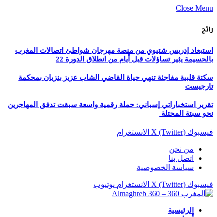
Close Menu
رائج
استبعاد إدريس شتيوي من منصة مهرجان شواطئ اتصالات المغرب
بالحسيمة يثير تساؤلات قبل أيام من انطلاق الدورة 22
سكتة قلبية مفاجئة تنهي حياة القاضي الشاب عزيز بنزيان بمحكمة
تارجيست
تقرير استخباراتي إسباني: حملة رقمية واسعة سبقت تدفق المهاجرين
نحو سبتة المحتلة
فيسبوك
X (Twitter)
الانستغرام
من نحن
اتصل بنا
سياسة الخصوصية
فيسبوك
X (Twitter)
الانستغرام
يوتيوب
الرئيسية