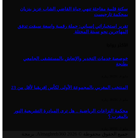
سكتة قلبية مفاجئة تنهي حياة القاضي الشاب عزيز بنزيان
بمحكمة تارجيست
تقرير استخباراتي إسباني: حملة رقمية واسعة سبقت تدفق
المهاجرين نحو سبتة المحتلة
الأكثر رواجا
خوصصة خدمات التخدير والإنعاش بالمستشفى الجامعي
بطنجة
مايو 4, 2023
1
زيارة
المنتخب المغربي بالمجموعة الأولى لكأس إفريقيا لأقل من 23
مايو 5, 2023
1
زيارة
محكمة النزاعات الرياضية .. هل ترى المبادرة التشريعية النور
بالمغرب ؟
مايو 7, 2023
1
زيارة
جميع الحقوق محفوظة © 2026 Almaghreb360. برمجة