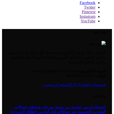
Facebook
Twitter
Pinterest
Instagram
YouTube
من نحن
المغرب 360 جريدة إلكترونية متجددة على مدار الساعة تهتم
بأخبار المغرب والعالم العربي بالإضافة إلى الأخبار العالمية
وأخبار الجالية المغربية.
البريد الإلكتروني:
contact@almaghreb360.com
الهاتف:
0034634321268
فيسبوك
X (Twitter)
الانستغرام
يوتيوب
مختارات
استبعاد إدريس شتيوي من منصة مهرجان شواطئ اتصالات
المغرب بالحسيمة يثير تساؤلات قبل أيام من انطلاق الدورة 22