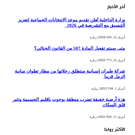
آخر الأخبار
وزارة الداخلية تُعلن تقديم موعد الانتخابات الجماعية لتعزيز
التنسيق مع التشريعية في 2026
أبريل 12, 2025
8٬358
زيارة
متى سيتم تفعيل المادة 507 من القانون الجنائي؟
أبريل 15, 2025
5٬773
زيارة
شركة طيران إسبانية ستطلق رحلاتها من مطار تطوان سانية
الرمل قريبا
أبريل 1, 2025
1٬594
زيارة
هزة أرضية خفيفة تضرب منطقة بوحوت بإقليم الحسيمة وتثير
قلق السكان
أبريل 11, 2025
1٬028
زيارة
الأكثر رواجا