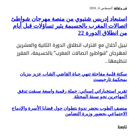
فن وثقافة
أغسطس 6, 2026
استبعاد إدريس شتيوي من منصة مهرجان شواطئ
اتصالات المغرب بالحسيمة يثير تساؤلات قبل أيام
من انطلاق الدورة 22
نبيل أخلال مع اقتراب انطلاق الدورة الثانية والعشرين
لمهرجان “شواطئ اتصالات المغرب” بالحسيمة، المقرر
تنظيمها…
سكتة قلبية مفاجئة تنهي حياة القاضي الشاب عزيز بنزيان
بمحكمة تارجيست
تقرير استخباراتي إسباني: حملة رقمية واسعة سبقت تدفق
المهاجرين نحو سبتة المحتلة
منصف الطوب يحضر ندوة بتطوان حول قضايا الأسرة والإدماج
الاجتماعي بحضور وزيرة التضامن
تابعنا