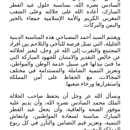
السادس نصره الله، بمناسبة حلول عيد الفطر
المبارك، أعاده الله على جلالته وعلى الشعب
المغربي الكريم والأمة الإسلامية جمعاء بالخير
واليمن والبركات.
ويغتنم السيد أحمد المصباحي هذه المناسبة الدينية
الجليلة، التي تمثل فرصة للتآخي والتلاحم بين أفراد
المجتمع والتقرب إلى الله عز وجل، ليعبر لجلالته
عن خالص التقدير والامتنان للجهود المباركة التي
ما فتئ يبذلها في سبيل خدمة الوطن والمواطن،
وتعزيز التنمية الشاملة والمستدامة في مختلف
المجالات، مع الحفاظ على أمن المملكة
واستقرارها ورخاء شعبها.
ونسأل الله عز وجل أن يحفظ صاحب الجلالة
الملك محمد السادس نصره الله، وأن يديم عليه
موفور الصحة والعافية، وأن يجعل عيد الفطر
المبارك مناسبة لسعادة المواطنين، وانتعاش
التنمية، وتعزيز قيم التضامن والتآزر في كل ربوع
المملكة المغربية.