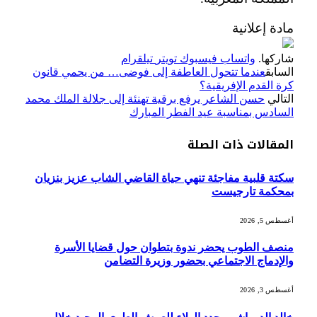
مادة إعلانية
شاركها.
واتساب
فيسبوك
تويتر
تيلقرام
السابق
عندما تتحول العاطفة إلى فوضى… من يحمي قانون
كرة القدم الإفريقية؟
التالي
حسن الشاعر يرفع برقية تهنئة إلى جلالة الملك محمد
السادس بمناسبة عيد الفطر المبارك
المقالات
ذات الصلة
سكتة قلبية مفاجئة تنهي حياة القاضي الشاب عزيز بنزيان
بمحكمة تارجيست
أغسطس 5, 2026
منصف الطوب يحضر ندوة بتطوان حول قضايا الأسرة
والإدماج الاجتماعي بحضور وزيرة التضامن
أغسطس 3, 2026