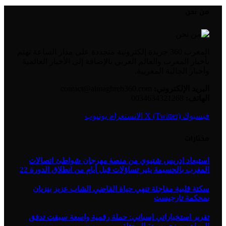
من نحن
المغرب 360 جريدة إلكترونية متجددة على مدار الساعة تهتم
بأخبار المغرب والعالم العربي بالإضافة إلى الأخبار العالمية
وأخبار الجالية المغربية.
البريد الإلكتروني:
contact@almaghreb360.com
الهاتف:
0034634321268
فيسبوك
X (Twitter)
الانستغرام
يوتيوب
مختارات
استبعاد إدريس شتيوي من منصة مهرجان شواطئ اتصالات
المغرب بالحسيمة يثير تساؤلات قبل أيام من انطلاق الدورة 22
سكتة قلبية مفاجئة تنهي حياة القاضي الشاب عزيز بنزيان
بمحكمة تارجيست
تقرير استخباراتي إسباني: حملة رقمية واسعة سبقت تدفق
المهاجرين نحو سبتة المحتلة