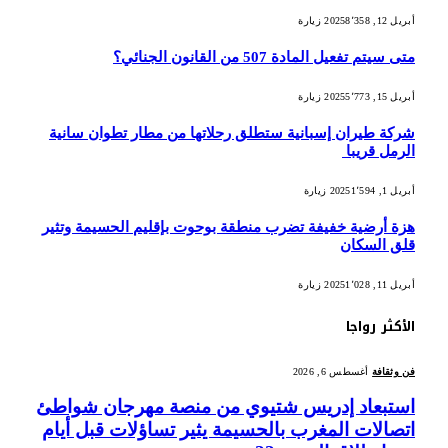
أبريل 12, 2025
8٬358
زيارة
متى سيتم تفعيل المادة 507 من القانون الجنائي؟
أبريل 15, 2025
5٬773
زيارة
شركة طيران إسبانية ستطلق رحلاتها من مطار تطوان سانية
الرمل قريبا
أبريل 1, 2025
1٬594
زيارة
هزة أرضية خفيفة تضرب منطقة بوحوت بإقليم الحسيمة وتثير
قلق السكان
أبريل 11, 2025
1٬028
زيارة
الأكثر رواجا
فن وثقافة
أغسطس 6, 2026
استبعاد إدريس شتيوي من منصة مهرجان شواطئ
اتصالات المغرب بالحسيمة يثير تساؤلات قبل أيام