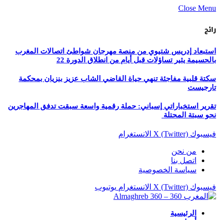
Close Menu
رائج
استبعاد إدريس شتيوي من منصة مهرجان شواطئ اتصالات المغرب
بالحسيمة يثير تساؤلات قبل أيام من انطلاق الدورة 22
سكتة قلبية مفاجئة تنهي حياة القاضي الشاب عزيز بنزيان بمحكمة
تارجيست
تقرير استخباراتي إسباني: حملة رقمية واسعة سبقت تدفق المهاجرين
نحو سبتة المحتلة
فيسبوك
X (Twitter)
الانستغرام
من نحن
اتصل بنا
سياسة الخصوصية
فيسبوك
X (Twitter)
الانستغرام
يوتيوب
الرئيسية