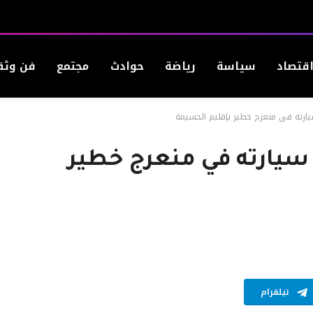
قتصاد
سياسة
رياضة
حوادث
مجتمع
فن وثق
ارته في منعرج خطير بإقليم الحسيمة
يارته في منعرج خطير
تيلقرام