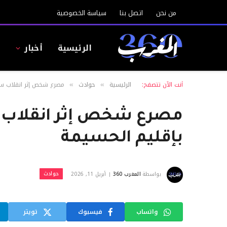
من نحن
اتصل بنا
سياسة الخصوصية
الرئيسية
أخبار
ا
أنت الآن تتصفح:
الرئيسية
حوادث
مصرع شخص إثر انقلاب سي
»
»
مصرع شخص إثر انقلاب س
بإقليم الحسيمة
حوادث
بواسطة
المغرب 360
أبريل 11, 2026
واتساب
فيسبوك
تويتر