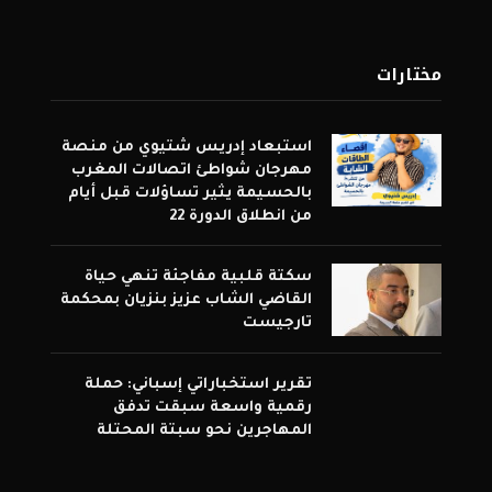
مختارات
استبعاد إدريس شتيوي من منصة
مهرجان شواطئ اتصالات المغرب
بالحسيمة يثير تساؤلات قبل أيام
من انطلاق الدورة 22
سكتة قلبية مفاجئة تنهي حياة
القاضي الشاب عزيز بنزيان بمحكمة
تارجيست
تقرير استخباراتي إسباني: حملة
رقمية واسعة سبقت تدفق
المهاجرين نحو سبتة المحتلة