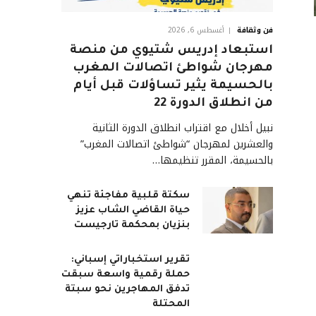
فن وثقافة
أغسطس 6, 2026
استبعاد إدريس شتيوي من منصة
مهرجان شواطئ اتصالات المغرب
بالحسيمة يثير تساؤلات قبل أيام
من انطلاق الدورة 22
نبيل أخلال مع اقتراب انطلاق الدورة الثانية
والعشرين لمهرجان “شواطئ اتصالات المغرب”
بالحسيمة، المقرر تنظيمها…
سكتة قلبية مفاجئة تنهي
حياة القاضي الشاب عزيز
بنزيان بمحكمة تارجيست
تقرير استخباراتي إسباني:
حملة رقمية واسعة سبقت
تدفق المهاجرين نحو سبتة
المحتلة