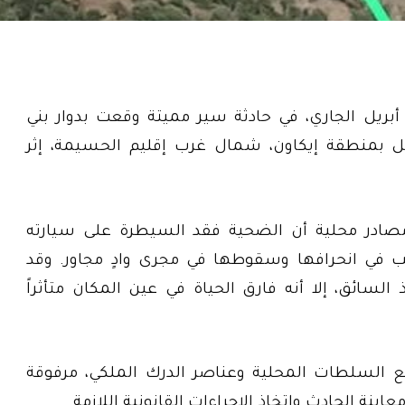
قي رجل مصرعه، زوال اليوم الخميس 9 أبريل الجاري، في حادثة سير مميتة وقعت بدوار بني
ل بمنطقة إيكاون، شمال غرب إقليم الحسيمة، إثر
مصادر محلية أن الضحية فقد السيطرة على سيارته
بب في انحرافها وسقوطها في مجرى وادٍ مجاور. وقد
لسائق، إلا أنه فارق الحياة في عين المكان متأثراً
قع السلطات المحلية وعناصر الدرك الملكي، مرفوقة
نة الحادث واتخاذ الإجراءات القانونية اللازمة.