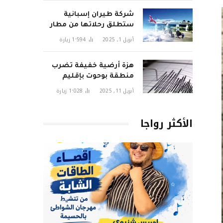
شركة طيران إسبانية
ستطلق رحلاتها من مطار
تطوان سانية الرمل قريبا
أبريل 1, 2025
1٬594
زيارة
هزة أرضية خفيفة تضرب
منطقة بوحوت بإقليم
الحسيمة وتثير قلق
أبريل 11, 2025
1٬028
زيارة
السكان
الأكثر رواجا