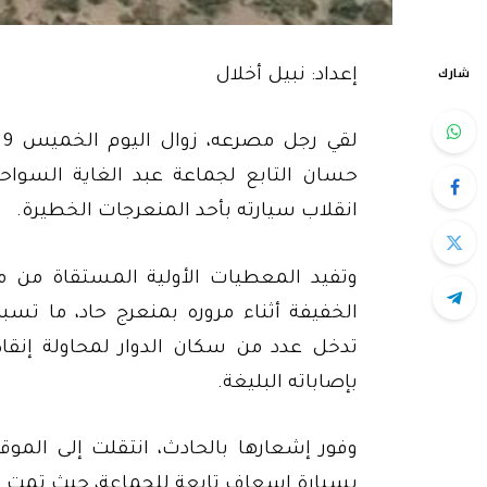
شارك
إعداد: نبيل أخلال
ل
حسان التابع لجماعة عبد الغاية السواح
انقلاب سيارته بأحد المنعرجات الخطيرة.
وتفيد المعطيات الأولية المستقاة من 
الخفيفة أثناء مروره بمنعرج حاد، ما تس
تدخل عدد من سكان الدوار لمحاولة إنقاذ ا
بإصاباته البليغة.
وفور إشعارها بالحادث، انتقلت إلى المو
بسيارة إسعاف تابعة للجماعة، حيث تمت معاي