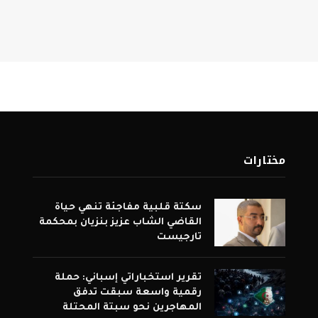
مختارات
سكتة قلبية مفاجئة تنهي حياة
القاضي الشاب عزيز بنزيان بمحكمة
تارجيست
تقرير استخباراتي إسباني: حملة
رقمية واسعة سبقت تدفق
المهاجرين نحو سبتة المحتلة