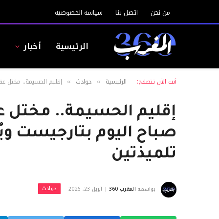
من نحن
اتصل بنا
سياسة الخصوصية
الرئيسية
أخبار
ا
أنت الآن تتصفح:
الرئيسية
حوادث
إقليم الحسيمة.. مختل عق
»
»
إقليم الحسيمة.. مختل ع
صباح اليوم بتارجيست وي
تلميذتين
حوادث
بواسطة
المغرب 360
أبريل 23, 2026