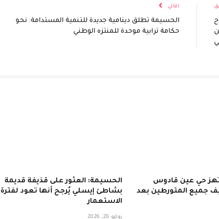
ق
التالي
ح
الحسيمة تطلق دينامية جديدة للتنمية المستدامة: نحو
ن
حكامة ترابية موحدة للمنتزه الوطني
ي
تهز حي عين قادوس
الحسيمة: العثور على قذيفة قديمة
ف جميع المتورطين بعد
بشاطئ إيسلي يُرجح أنها تعود لفترة
الاستعمار
يوليو 20, 2026