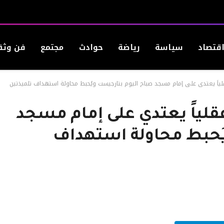
قتصاد
سياسة
رياضة
حوادث
مجتمع
فن وثق
لياً يعتدي على إمام مسجد صباح اليوم بتارجيست ويُحبط محاولة استهداف تلميذتين
قلياً يعتدي على إمام مسجد
ُحبط محاولة استهداف