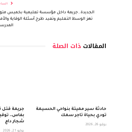
الساب
الجديدة…جريمة داخل مؤسسة تعليمية بخميس متو
تهز الوسط التعليم وتعيد طرح أسئلة الوقاية والأم
المدرس
المقالات
ذات الصلة
حادثة سير مميتة بنواحي الحسيمة
جريمة قتل 
تودي بحياة تاجر سمك
بفاس.. توقي
شجار دامٍ
يوليو 26, 2026
يوليو 21, 2026