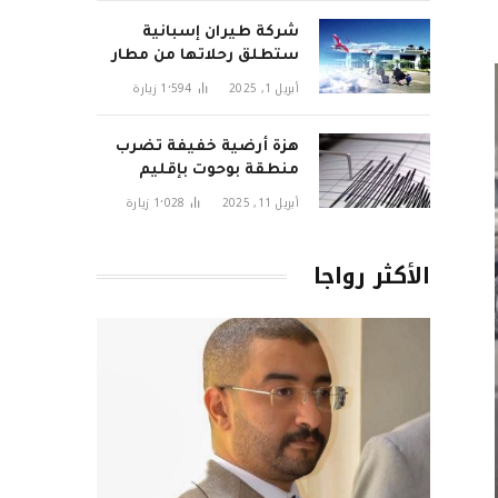
شركة طيران إسبانية
ستطلق رحلاتها من مطار
تطوان سانية الرمل قريبا
أبريل 1, 2025
1٬594
زيارة
هزة أرضية خفيفة تضرب
منطقة بوحوت بإقليم
الحسيمة وتثير قلق
أبريل 11, 2025
1٬028
زيارة
السكان
الأكثر رواجا