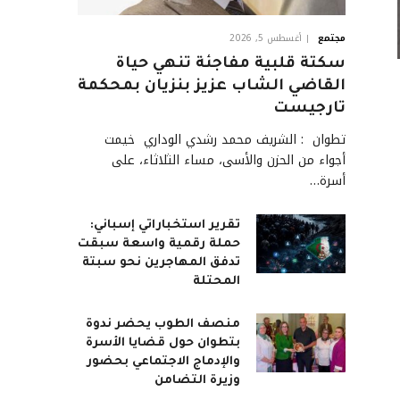
مجتمع
أغسطس 5, 2026
سكتة قلبية مفاجئة تنهي حياة
القاضي الشاب عزيز بنزيان بمحكمة
تارجيست
تطوان : الشريف محمد رشدي الوداري خيمت
أجواء من الحزن والأسى، مساء الثلاثاء، على
أسرة…
تقرير استخباراتي إسباني:
حملة رقمية واسعة سبقت
تدفق المهاجرين نحو سبتة
المحتلة
منصف الطوب يحضر ندوة
بتطوان حول قضايا الأسرة
والإدماج الاجتماعي بحضور
وزيرة التضامن