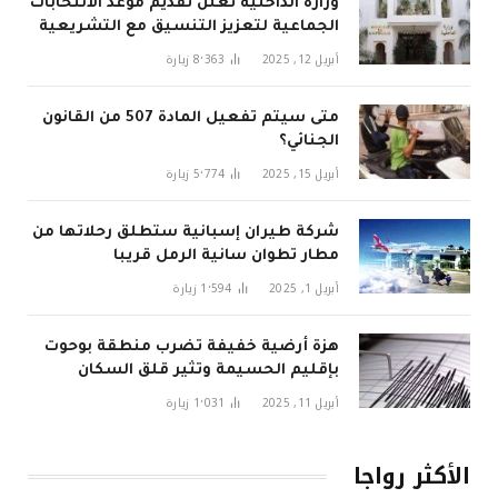
وزارة الداخلية تُعلن تقديم موعد الانتخابات
الجماعية لتعزيز التنسيق مع التشريعية
في 2026
أبريل 12, 2025
8٬363
زيارة
متى سيتم تفعيل المادة 507 من القانون
الجنائي؟
أبريل 15, 2025
5٬774
زيارة
شركة طيران إسبانية ستطلق رحلاتها من
مطار تطوان سانية الرمل قريبا
أبريل 1, 2025
1٬594
زيارة
هزة أرضية خفيفة تضرب منطقة بوحوت
بإقليم الحسيمة وتثير قلق السكان
أبريل 11, 2025
1٬031
زيارة
الأكثر رواجا