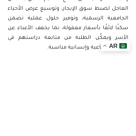
العاجل لضبط سوق الإيجار، وتوسيع عرض الأحياء
الجامعية الرسمية، وتوفير حلول عملية تضمن
سكنًا لائقًا بأسعار معقولة، بما يخفف الأعباء عن
الأسر ويمكّن الطلبة من متابعة دراستهم في
AR
ظروف اجتماعية وإنسانية مناسبة.
رغم وجود السكن الجامعي التابع لجامعة عبد
المالك السعدي إلا أن الطلب يفوق العرض بكثير
لذالك يظطر عدد كبير من الطالبات والطلبة للبحث
عن سكن يؤيهم خلال فترة الدراسة الجامعية .
مادة إعلانية