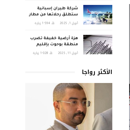
شركة طيران إسبانية
ستطلق رحلاتها من مطار
تطوان سانية الرمل قريبا
أبريل 1, 2025
1٬594
زيارة
هزة أرضية خفيفة تضرب
منطقة بوحوت بإقليم
الحسيمة وتثير قلق
أبريل 11, 2025
1٬028
زيارة
السكان
الأكثر رواجا