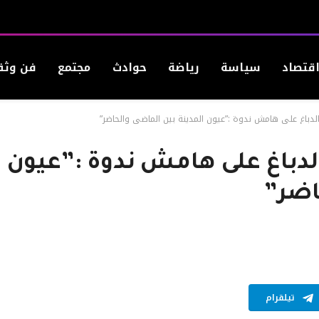
قتصاد
سياسة
رياضة
حوادث
مجتمع
فن وثق
لدباغ على هامش ندوة :”عيون المدينة بين الماضي والحاضر”
لدباغ على هامش ندوة :”عيون
اضر”
تيلقرام