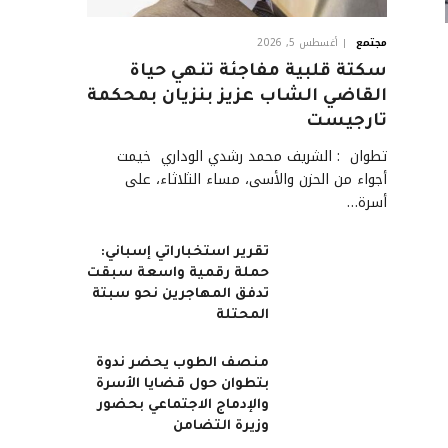
مجتمع
أغسطس 5, 2026
سكتة قلبية مفاجئة تنهي حياة
القاضي الشاب عزيز بنزيان بمحكمة
تارجيست
تطوان : الشريف محمد رشدي الوداري خيمت
أجواء من الحزن والأسى، مساء الثلاثاء، على
أسرة…
تقرير استخباراتي إسباني:
حملة رقمية واسعة سبقت
تدفق المهاجرين نحو سبتة
المحتلة
منصف الطوب يحضر ندوة
بتطوان حول قضايا الأسرة
والإدماج الاجتماعي بحضور
وزيرة التضامن