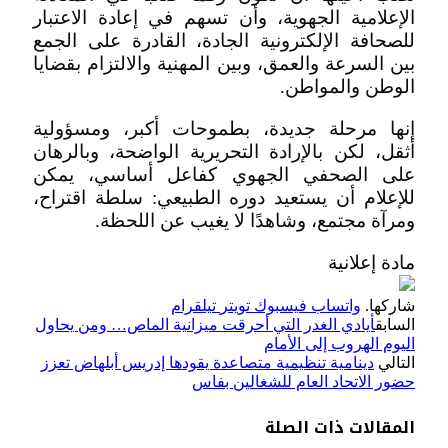
الإعلامية الجهوية، وأن تسهم في إعادة الاعتبار
للصحافة الإلكترونية الجادة، القادرة على الجمع
بين السرعة والعمق، وبين المهنية والالتزام بقضايا
الوطن والمواطن.
إنها مرحلة جديدة، بطموحات أكبر، ومسؤولية
أثقل، لكن بالإرادة التحريرية الواضحة، وبالرهان
على الصحفي الجهوي كفاعل أساسي، يمكن
للإعلام أن يستعيد دوره الطبيعي: سلطة اقتراح،
ومرآة مجتمع، وشاهدًا لا يغيب عن اللحظة.
مادة إعلانية
شاركها.
واتساب
فيسبوك
تويتر
تيلقرام
السابق
أيادي الغدر التي أحرقت ميزانية الماص… ومن يحاول
اليوم الهروب إلى الأمام
التالي
دينامية تنظيمية متصاعدة يقودها إدريس أبلهاض تعزز
حضور الاتحاد العام للشغالين بفاس
المقالات
ذات الصلة