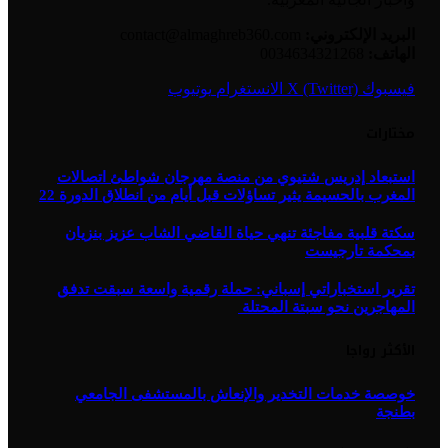
البريد الإلكتروني:
contact@almaghreb360.com
الهاتف:
0034634321268
فيسبوك
X (Twitter)
الانستغرام
يوتيوب
مختارات
استبعاد إدريس شتيوي من منصة مهرجان شواطئ اتصالات
المغرب بالحسيمة يثير تساؤلات قبل أيام من انطلاق الدورة 22
سكتة قلبية مفاجئة تنهي حياة القاضي الشاب عزيز بنزيان
بمحكمة تارجيست
تقرير استخباراتي إسباني: حملة رقمية واسعة سبقت تدفق
المهاجرين نحو سبتة المحتلة
الأكثر رواجا
خوصصة خدمات التخدير والإنعاش بالمستشفى الجامعي
بطنجة