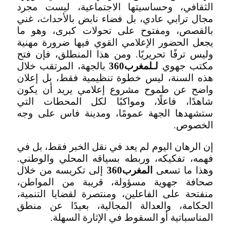
الثقافي، وحساسيتها الاجتماعية، ليست مجرد
مجال ترابي عادي، بل فضاء نابض بالأحداث، غني
بالقصص، ومفتوح على تحولات كبرى، وهو ما
يجعل الحضور الإعلامي القوي فيها ضرورة مهنية
وليس ترفًا تحريريًا. ومن هذا المنطلق، فإن فتح
مكتب جهوي
لـلمغرب360
بالجهة، المرتقب خلال
هذه السنة، ليس خطوة تنظيمية فقط، بل إعلان
واضح عن طموح مشروع إعلامي يريد أن يكون
شاهدًا، فاعلًا، ومواكبًا لكل المحطات التي
ستشهدها الجهة عمومًا، ومدينة فاس على وجه
الخصوص.
إن الرهان اليوم لم يعد في نقل الخبر فقط، بل في
فهمه، تفكيكه، وربطه بسياقه المحلي والوطني.
وهذا ما تسعى
المغرب360
إلى تكريسه من خلال
صحافة جهوية مسؤولة، قريبة من المواطن،
منفتحة على الفاعلين، ومنتصرة لقضايا التنمية،
الحكامة، والعدالة المجالية، بعيدًا عن منطق
المناسباتية أو السقوط في الإثارة السهلة.