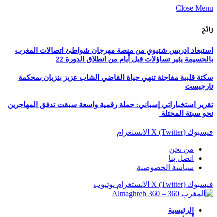
Close Menu
رائج
استبعاد إدريس شتيوي من منصة مهرجان شواطئ اتصالات المغرب
بالحسيمة يثير تساؤلات قبل أيام من انطلاق الدورة 22
سكتة قلبية مفاجئة تنهي حياة القاضي الشاب عزيز بنزيان بمحكمة
تارجيست
تقرير استخباراتي إسباني: حملة رقمية واسعة سبقت تدفق المهاجرين
نحو سبتة المحتلة
فيسبوك
X (Twitter)
الانستغرام
من نحن
اتصل بنا
سياسة الخصوصية
فيسبوك
X (Twitter)
الانستغرام
يوتيوب
الرئيسية