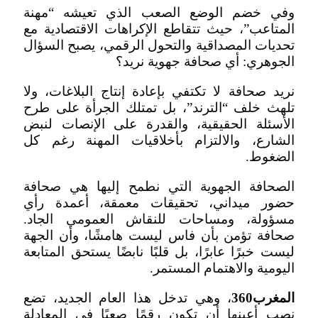
وفي خضم الوضع الصعب الذي تعيشه “مهنة
المتاعب”، حيث تتقاطع الإكراهات الاقتصادية مع
تحديات المصداقية والتحول الرقمي، يصبح السؤال
الجوهري: أي صحافة جهوية نريد؟
نريد صحافة لا تكتفي بإعادة إنتاج البلاغات، ولا
تلهث خلف “الترند”، بل تمتلك الجرأة على طرح
الأسئلة الحقيقية، والقدرة على الإنصات لنبض
الشارع، والالتزام بأخلاقيات المهنة رغم كل
الضغوط.
الصحافة الجهوية التي نطمح إليها هي صحافة
حضور ميداني، تحقيقات معمقة، أعمدة رأي
مسؤولة، ومساحات للنقاش العمومي الجاد.
صحافة تؤمن بأن فاس ليست هامشًا، وأن الجهة
ليست خبرًا عابرًا، بل قلبًا نابضًا يستحق المتابعة
اليومية والاهتمام المستمر.
المغرب360
، وهي تدخل هذا العام الجديد، تضع
نصب أعينها أن تكون رقمًا صعبًا في المعادلة