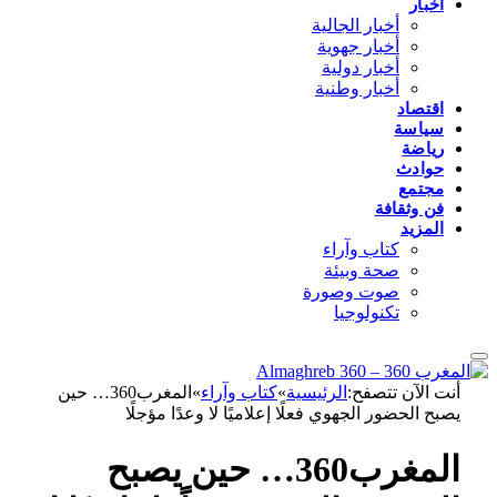
أخبار
أخبار الجالية
أخبار جهوية
أخبار دولية
أخبار وطنية
اقتصاد
سياسة
رياضة
حوادث
مجتمع
فن وثقافة
المزيد
كتاب وآراء
صحة وبيئة
صوت وصورة
تكنولوجيا
أنت الآن تتصفح:
الرئيسية
»
كتاب وآراء
»
المغرب360… حين
يصبح الحضور الجهوي فعلًا إعلاميًا لا وعدًا مؤجلًا
المغرب360… حين يصبح