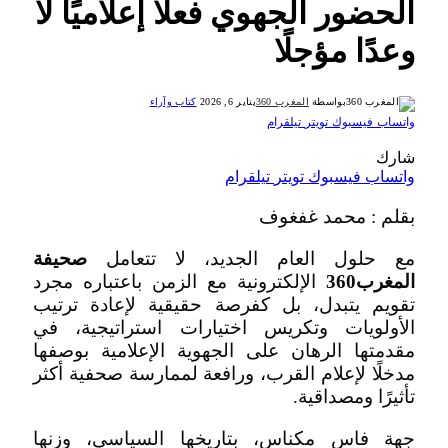
الحضور الجهوي فعلًا إعلاميًا لا
وعدًا مؤجلًا
بواسطة
المغرب 360
يناير 6, 2026
كتاب وآراء
واتساب
فيسبوك
تويتر
تيلقرام
شارك
واتساب
فيسبوك
تويتر
تيلقرام
بقلم : محمد غفغوف
مع حلول العام الجديد، لا تتعامل
صحيفة
المغرب360
الإلكترونية مع الزمن باعتباره مجرد
تقويم يتبدل، بل كفرصة حقيقية لإعادة ترتيب
الأولويات وتكريس اختيارات استراتيجية، في
مقدمتها الرهان على الجهوية الإعلامية بوصفها
مدخلًا لإعلام القرب، ورافعة لممارسة صحفية أكثر
تأثيرًا ومصداقية.
جهة فاس مكناس، بتاريخها السياسي، وزنها