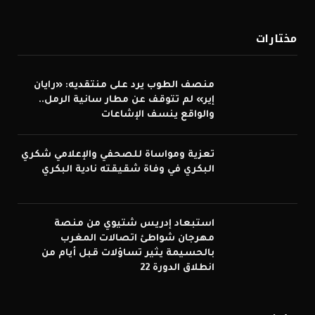
(Twitter)
مختارات
منصف الطوب يرد على منتقديه: «رايان
إير» لم تتوقف عن مطار سانية الرمل..
والواقع ينسف الإشاعات
تعزية ومواساة للصحفي والإعلامي شكري
البكري في وفاة شقيقته نادية البكري
استبعاد إدريس شتيوي من منصة
مهرجان شواطئ اتصالات المغرب
بالحسيمة يثير تساؤلات قبل أيام من
انطلاق الدورة 22