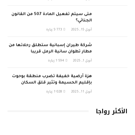
متى سيتم تفعيل المادة 507 من القانون
الجنائي؟
أبريل 15, 2025
5٬773
زيارة
شركة طيران إسبانية ستطلق رحلاتها من
مطار تطوان سانية الرمل قريبا
أبريل 1, 2025
1٬594
زيارة
هزة أرضية خفيفة تضرب منطقة بوحوت
بإقليم الحسيمة وتثير قلق السكان
أبريل 11, 2025
1٬028
زيارة
الأكثر رواجا