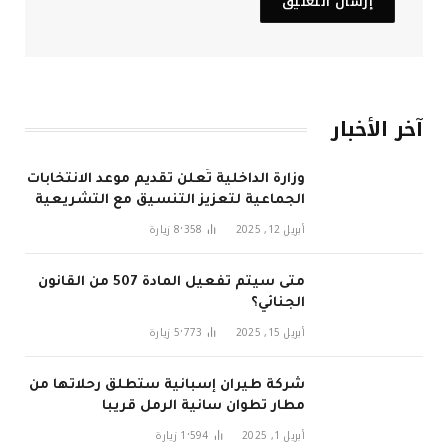
آخر الأخبار
وزارة الداخلية تُعلن تقديم موعد الانتخابات
الجماعية لتعزيز التنسيق مع التشريعية
في 2026
أبريل 12, 2025
8٬358
زيارة
متى سيتم تفعيل المادة 507 من القانون
الجنائي؟
أبريل 15, 2025
5٬773
زيارة
شركة طيران إسبانية ستطلق رحلاتها من
مطار تطوان سانية الرمل قريبا
أبريل 1, 2025
1٬594
زيارة