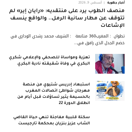
أخبار جهوية
أغسطس 9, 2026
منصف الطوب يرد على منتقديه: «رايان إير» لم
تتوقف عن مطار سانية الرمل.. والواقع ينسف
الإشاعات
تطوان : المغرب360 متابعة : الشريف محمد رشدي الوداري في
خضم الجدل الذي رافق في…
تعزية ومواساة للصحفي والإعلامي شكري
البكري في وفاة شقيقته نادية البكري
استبعاد إدريس شتيوي من منصة
مهرجان شواطئ اتصالات المغرب
بالحسيمة يثير تساؤلات قبل أيام من
انطلاق الدورة 22
سكتة قلبية مفاجئة تنهي حياة القاضي
الشاب عزيز بنزيان بمحكمة تارجيست