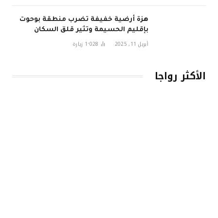
هزة أرضية خفيفة تضرب منطقة بوحوت
بإقليم الحسيمة وتثير قلق السكان
أبريل 11, 2025
1٬028
زيارة
الأكثر رواجا