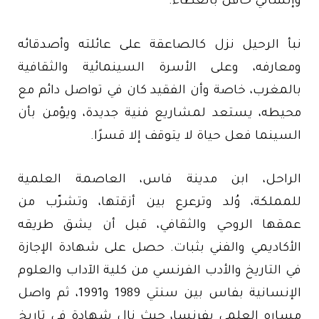
وإنساني حافل بالعطاء.
نبأ الرحيل نزل كالصاعقة على عائلته وأصدقائه
ومعارفه، وعلى الأسرة السينمائية والثقافية
بالمغرب، خاصة وأن الفقيد كان في تواصل دائم مع
محيطه، يستعد لمشاريع فنية جديدة، ويؤمن بأن
السينما فعل حياة لا يتوقف إلا قسرًا.
الراحل، ابن مدينة فاس، العاصمة العلمية
للمملكة، وُلد وترعرع بين أزقتها، وتشرّب من
عمقها الروحي والثقافي، قبل أن يشق طريقه
الأكاديمي والفني بثبات. حصل على شهادة الإجازة
في التاريخ والأدب الفرنسي من كلية الآداب والعلوم
الإنسانية بفاس بين سنتي 1989 و1991، ثم واصل
مساره العلمي بفرنسا، حيث نال شهادة في تاريخ