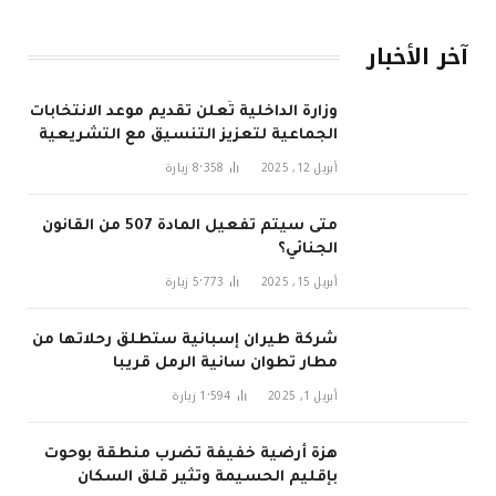
آخر الأخبار
وزارة الداخلية تُعلن تقديم موعد الانتخابات
الجماعية لتعزيز التنسيق مع التشريعية
في 2026
أبريل 12, 2025
8٬358
زيارة
متى سيتم تفعيل المادة 507 من القانون
الجنائي؟
أبريل 15, 2025
5٬773
زيارة
شركة طيران إسبانية ستطلق رحلاتها من
مطار تطوان سانية الرمل قريبا
أبريل 1, 2025
1٬594
زيارة
هزة أرضية خفيفة تضرب منطقة بوحوت
بإقليم الحسيمة وتثير قلق السكان