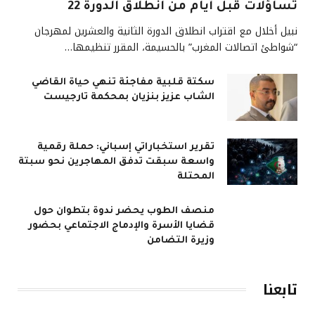
تساؤلات قبل أيام من انطلاق الدورة 22
نبيل أخلال مع اقتراب انطلاق الدورة الثانية والعشرين لمهرجان
“شواطئ اتصالات المغرب” بالحسيمة، المقرر تنظيمها…
سكتة قلبية مفاجئة تنهي حياة القاضي
الشاب عزيز بنزيان بمحكمة تارجيست
تقرير استخباراتي إسباني: حملة رقمية
واسعة سبقت تدفق المهاجرين نحو سبتة
المحتلة
منصف الطوب يحضر ندوة بتطوان حول
قضايا الأسرة والإدماج الاجتماعي بحضور
وزيرة التضامن
تابعنا