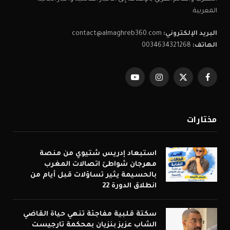
المغربية.
البريد الإلكتروني:
contact@almaghreb360.com
الهاتف:
0034634321268
فيسبوك
X
الانستغرام
يوتيوب
(Twitter)
مختارات
استبعاد إدريس شتيوي من منصة
مهرجان شواطئ اتصالات المغرب
بالحسيمة يثير تساؤلات قبل أيام من
انطلاق الدورة 22
سكتة قلبية مفاجئة تنهي حياة القاضي
الشاب عزيز بنزيان بمحكمة تارجيست