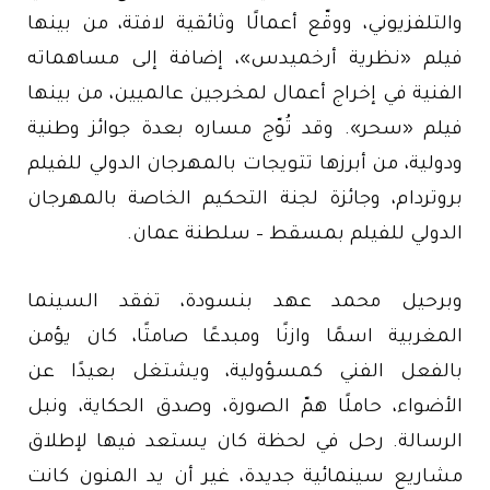
والتلفزيوني، ووقّع أعمالًا وثائقية لافتة، من بينها
فيلم «نظرية أرخميدس»، إضافة إلى مساهماته
الفنية في إخراج أعمال لمخرجين عالميين، من بينها
فيلم «سحر». وقد تُوّج مساره بعدة جوائز وطنية
ودولية، من أبرزها تتويجات بالمهرجان الدولي للفيلم
بروتردام، وجائزة لجنة التحكيم الخاصة بالمهرجان
الدولي للفيلم بمسقط – سلطنة عمان.
وبرحيل محمد عهد بنسودة، تفقد السينما
المغربية اسمًا وازنًا ومبدعًا صامتًا، كان يؤمن
بالفعل الفني كمسؤولية، ويشتغل بعيدًا عن
الأضواء، حاملًا همّ الصورة، وصدق الحكاية، ونبل
الرسالة. رحل في لحظة كان يستعد فيها لإطلاق
مشاريع سينمائية جديدة، غير أن يد المنون كانت