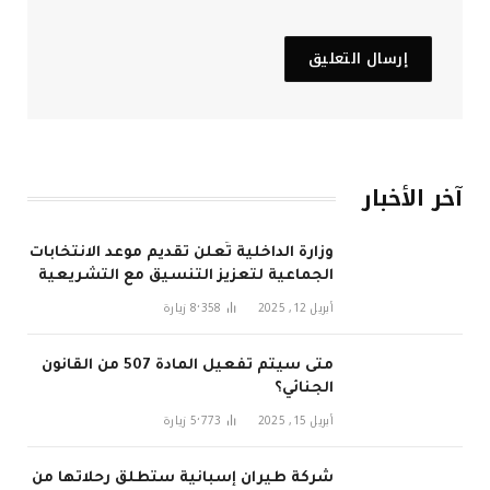
آخر الأخبار
وزارة الداخلية تُعلن تقديم موعد الانتخابات
الجماعية لتعزيز التنسيق مع التشريعية
في 2026
أبريل 12, 2025
8٬358
زيارة
متى سيتم تفعيل المادة 507 من القانون
الجنائي؟
أبريل 15, 2025
5٬773
زيارة
شركة طيران إسبانية ستطلق رحلاتها من