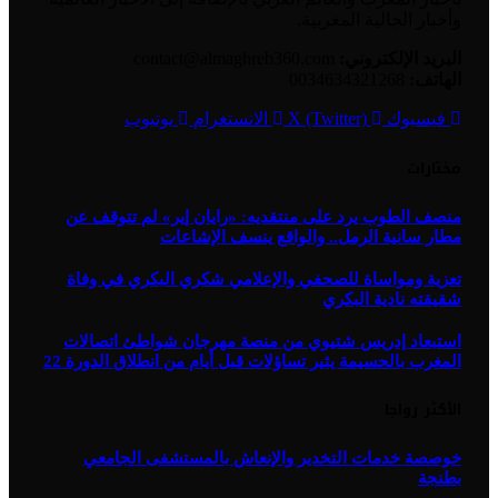
وأخبار الجالية المغربية.
البريد الإلكتروني:
contact@almaghreb360.com
الهاتف:
0034634321268
فيسبوك
X (Twitter)
الانستغرام
يوتيوب
مختارات
منصف الطوب يرد على منتقديه: «رايان إير» لم تتوقف عن
مطار سانية الرمل.. والواقع ينسف الإشاعات
تعزية ومواساة للصحفي والإعلامي شكري البكري في وفاة
شقيقته نادية البكري
استبعاد إدريس شتيوي من منصة مهرجان شواطئ اتصالات
المغرب بالحسيمة يثير تساؤلات قبل أيام من انطلاق الدورة 22
الأكثر رواجا
خوصصة خدمات التخدير والإنعاش بالمستشفى الجامعي
بطنجة