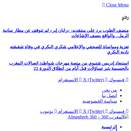
Close Menu
رائج
منصف الطوب يرد على منتقديه: «رايان إير» لم تتوقف عن مطار سانية
الرمل.. والواقع ينسف الإشاعات
تعزية ومواساة للصحفي والإعلامي شكري البكري في وفاة شقيقته
نادية البكري
استبعاد إدريس شتيوي من منصة مهرجان شواطئ اتصالات المغرب
بالحسيمة يثير تساؤلات قبل أيام من انطلاق الدورة 22
فيسبوك
X (Twitter)
الانستغرام
من نحن
اتصل بنا
سياسة الخصوصية
فيسبوك
X (Twitter)
الانستغرام
يوتيوب
الرئيسية