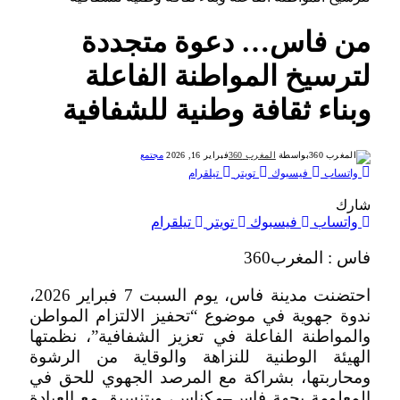
من فاس… دعوة متجددة
لترسيخ المواطنة الفاعلة
وبناء ثقافة وطنية للشفافية
بواسطة
المغرب 360
فبراير 16, 2026
مجتمع
واتساب
فيسبوك
تويتر
تيلقرام
شارك
واتساب
فيسبوك
تويتر
تيلقرام
فاس : المغرب360
احتضنت مدينة فاس، يوم السبت 7 فبراير 2026،
ندوة جهوية في موضوع “تحفيز الالتزام المواطن
والمواطنة الفاعلة في تعزيز الشفافية”، نظمتها
الهيئة الوطنية للنزاهة والوقاية من الرشوة
ومحاربتها، بشراكة مع المرصد الجهوي للحق في
المعلومة بجهة فاس–مكناس، وبتنسيق مع العيادة