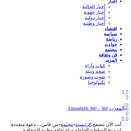
أخبار
أخبار الجالية
أخبار جهوية
أخبار دولية
أخبار وطنية
اقتصاد
سياسة
رياضة
حوادث
مجتمع
فن وثقافة
المزيد
كتاب وآراء
صحة وبيئة
صوت وصورة
تكنولوجيا
أنت الآن تتصفح:
الرئيسية
»
مجتمع
»
من فاس… دعوة متجددة
لترسيخ المواطنة الفاعلة وبناء ثقافة وطنية للشفافية