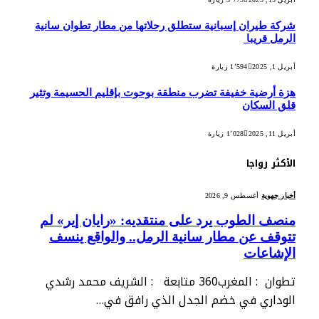
شركة طيران إسبانية ستطلق رحلاتها من مطار تطوان سانية
الرمل قريبا
أبريل 1, 2025
1٬594
زيارة
هزة أرضية خفيفة تضرب منطقة بوحوت بإقليم الحسيمة وتثير
قلق السكان
أبريل 11, 2025
1٬028
زيارة
الأكثر رواجا
أخبار جهوية
أغسطس 9, 2026
منصف الطوب يرد على منتقديه: «رايان إير» لم
تتوقف عن مطار سانية الرمل.. والواقع ينسف
الإشاعات
تطوان : المغرب360 متابعة : الشريف محمد رشدي
الوداري في خضم الجدل الذي رافق في…