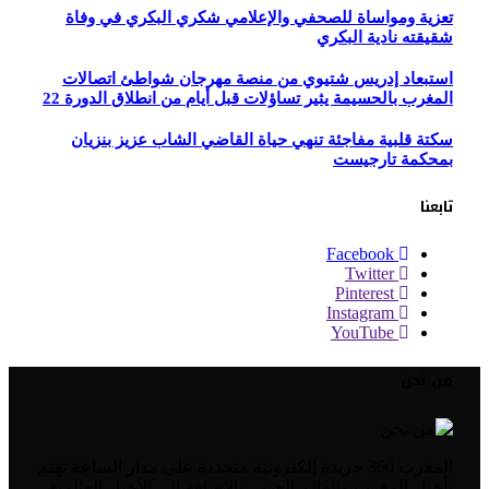
تعزية ومواساة للصحفي والإعلامي شكري البكري في وفاة
شقيقته نادية البكري
استبعاد إدريس شتيوي من منصة مهرجان شواطئ اتصالات
المغرب بالحسيمة يثير تساؤلات قبل أيام من انطلاق الدورة 22
سكتة قلبية مفاجئة تنهي حياة القاضي الشاب عزيز بنزيان
بمحكمة تارجيست
تابعنا
Facebook
Twitter
Pinterest
Instagram
YouTube
من نحن
المغرب 360 جريدة إلكترونية متجددة على مدار الساعة تهتم
بأخبار المغرب والعالم العربي بالإضافة إلى الأخبار العالمية