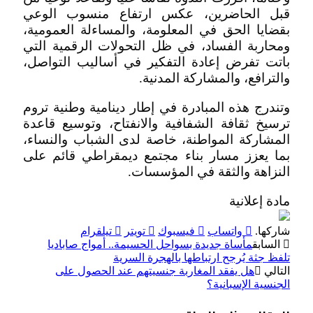
قبل الحاضرين، عكس ارتفاع منسوب الوعي
بقضايا الحق في المعلومة، والمساءلة العمومية،
ومحاربة الفساد، في ظل التحولات الرقمية التي
باتت تفرض إعادة التفكير في أساليب التواصل،
والترافع، والمشاركة المدنية.
وتندرج هذه المبادرة في إطار دينامية وطنية تروم
ترسيخ ثقافة الشفافية والانفتاح، وتوسيع قاعدة
المشاركة المواطنة، خاصة لدى الشباب والنساء،
بما يعزز مسار بناء مجتمع ديمقراطي قائم على
النزاهة والثقة في المؤسسات.
مادة إعلانية
شاركها.
واتساب
فيسبوك
تويتر
تيلقرام
السابق
مأساة جديدة بسواحل الحسيمة.. أمواج صاباديا
تلفظ جثة يُرجح ارتباطها بالهجرة السرية
التالي
هل يفقد المغاربة جنسيتهم عند الحصول على
الجنسية الإسبانية؟