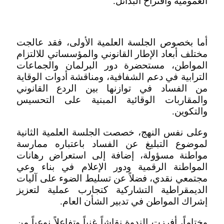
العمومية واقتراح البدائل.
أما بخصوص الجلسة العلمية الأولى، فقد عالجت
مختلف أبعاد الإطار القانوني والمؤسساتي للالتزام
المواطن، مستحضرة دور البرلمان والجماعات
الترابية في دعم الشفافية، ومناقشة أدوات الوقاية
من الفساد في توازنها بين الردع القانوني
والمقاربات الوقائية المبنية على التحسيس
والتكوين.
وعلى نفس النهج، خصصت الجلسة العلمية الثانية
لموضوع التبليغ عن الفساد باعتباره ممارسة
مواطنة مسؤولة، إضافة إلى استعراض رهانات
المواطنة الرقمية ودور الإعلام في بناء وعي
مجتمعي نقدي، فضلاً عن تسليط الضوء على آليات
الديمقراطية التشاركية كتجارب عملية لتعزيز
إشراك المواطن في تدبير الشأن العام.
وختاماً، أفرزت الندوة نقاشاً غنياً وتفاعلاً نوعياً من