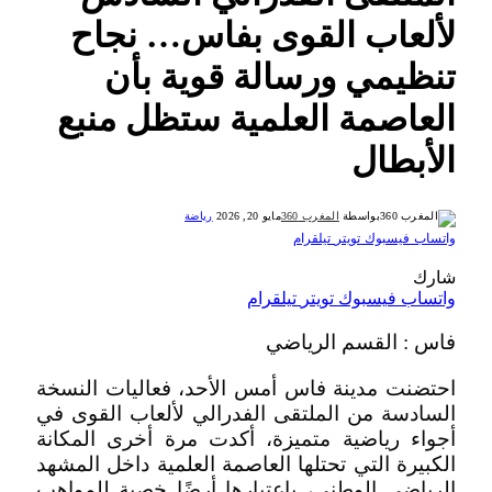
لألعاب القوى بفاس… نجاح
تنظيمي ورسالة قوية بأن
العاصمة العلمية ستظل منبع
الأبطال
بواسطة
المغرب 360
مايو 20, 2026
رياضة
واتساب
فيسبوك
تويتر
تيلقرام
شارك
واتساب
فيسبوك
تويتر
تيلقرام
فاس : القسم الرياضي
احتضنت مدينة فاس أمس الأحد، فعاليات النسخة
السادسة من الملتقى الفدرالي لألعاب القوى في
أجواء رياضية متميزة، أكدت مرة أخرى المكانة
الكبيرة التي تحتلها العاصمة العلمية داخل المشهد
الرياضي الوطني، باعتبارها أرضًا خصبة للمواهب