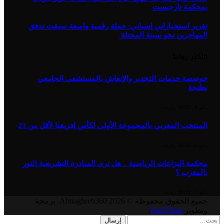
بمحكمة تارجيست
تقرير استخباراتي إسباني: حملة رقمية واسعة سبقت تدفق
المهاجرين نحو سبتة المحتلة
الأكثر رواجا
خوصصة خدمات التخدير والإنعاش بالمستشفى الجامعي
بطنجة
مايو 4, 2023
1
زيارة
المنتخب المغربي بالمجموعة الأولى لكأس إفريقيا لأقل من 23
مايو 5, 2023
1
زيارة
محكمة النزاعات الرياضية .. هل ترى المبادرة التشريعية النور
بالمغرب ؟
مايو 7, 2023
1
زيارة
جميع الحقوق محفوظة © 2026 Almaghreb360. برمجة
وتطوير
Naja7host
.
إرسال