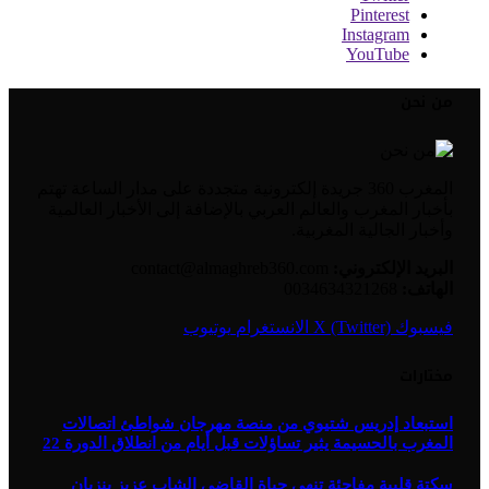
Pinterest
Instagram
YouTube
من نحن
المغرب 360 جريدة إلكترونية متجددة على مدار الساعة تهتم
بأخبار المغرب والعالم العربي بالإضافة إلى الأخبار العالمية
وأخبار الجالية المغربية.
البريد الإلكتروني:
contact@almaghreb360.com
الهاتف:
0034634321268
فيسبوك
X (Twitter)
الانستغرام
يوتيوب
مختارات
استبعاد إدريس شتيوي من منصة مهرجان شواطئ اتصالات
المغرب بالحسيمة يثير تساؤلات قبل أيام من انطلاق الدورة 22
سكتة قلبية مفاجئة تنهي حياة القاضي الشاب عزيز بنزيان