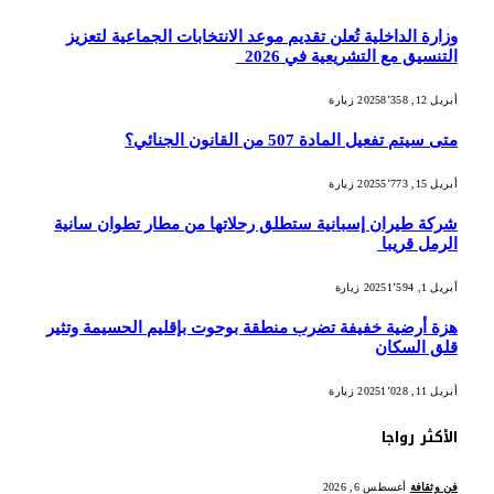
وزارة الداخلية تُعلن تقديم موعد الانتخابات الجماعية لتعزيز
التنسيق مع التشريعية في 2026
أبريل 12, 2025
8٬358
زيارة
متى سيتم تفعيل المادة 507 من القانون الجنائي؟
أبريل 15, 2025
5٬773
زيارة
شركة طيران إسبانية ستطلق رحلاتها من مطار تطوان سانية
الرمل قريبا
أبريل 1, 2025
1٬594
زيارة
هزة أرضية خفيفة تضرب منطقة بوحوت بإقليم الحسيمة وتثير
قلق السكان
أبريل 11, 2025
1٬028
زيارة
الأكثر رواجا
فن وثقافة
أغسطس 6, 2026