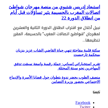
استبعاد إدريس شتيوي من منصة مهرجان شواطئ
اتصالات المغرب بالحسيمة يثير تساؤلات قبل أيام
من انطلاق الدورة 22
نبيل أخلال مع اقتراب انطلاق الدورة الثانية والعشرين
لمهرجان “شواطئ اتصالات المغرب” بالحسيمة، المقرر
تنظيمها…
سكتة قلبية مفاجئة تنهي حياة القاضي الشاب عزيز بنزيان
بمحكمة تارجيست
تقرير استخباراتي إسباني: حملة رقمية واسعة سبقت تدفق
المهاجرين نحو سبتة المحتلة
منصف الطوب يحضر ندوة بتطوان حول قضايا الأسرة والإدماج
الاجتماعي بحضور وزيرة التضامن
تابعنا
Facebook
Twitter