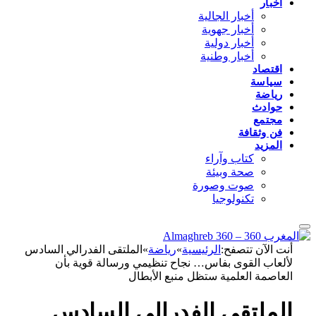
أخبار
أخبار الجالية
أخبار جهوية
أخبار دولية
أخبار وطنية
اقتصاد
سياسة
رياضة
حوادث
مجتمع
فن وثقافة
المزيد
كتاب وآراء
صحة وبيئة
صوت وصورة
تكنولوجيا
أنت الآن تتصفح:
الرئيسية
»
رياضة
»
الملتقى الفدرالي السادس
لألعاب القوى بفاس… نجاح تنظيمي ورسالة قوية بأن
العاصمة العلمية ستظل منبع الأبطال
الملتقى الفدرالي السادس