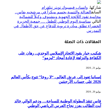
شاركها.
واتساب
فيسبوك
تويتر
تيلقرام
السابق
العدالة والتنمية يحسم مبكراً في مرشحيه بفاس..
محامية تقود اللائحة الجهوية وبنشنوف وكيلاً للشمالية
التالي
بمناسبة اليوم الوطني للطفل … جمعية الجزيرة
الخضراء تطلق مبادرة تربوية للدفاع عن حق الأطفال في
التمدرس
المقالات
ذات الصلة
شكيب جيار يقود الاتحاد الإسلامي الوجدي.. رهان على
الكفاءة والنزاهة لإعادة أمجاد “ليزمو”
يوليو 21, 2026
إسبانيا تعود إلى عرش العالم.. “لا روخا” تتوج بكأس العالم
2026 على حساب الأرجنتين
يوليو 20, 2026
فاس تنقذ البطولة الوطنية للسباحة… ودعم الوالي خالد
آيت الطالب يعزز نجاح العرس الرياضي الوطني