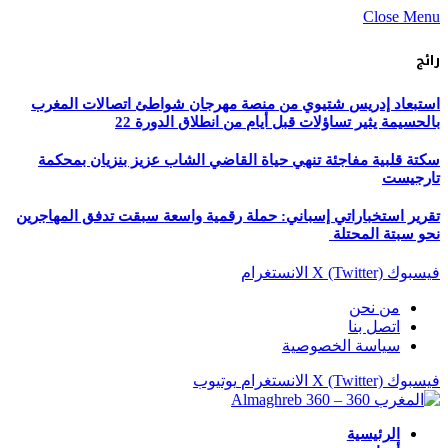
Close Menu
رائج
استبعاد إدريس شتيوي من منصة مهرجان شواطئ اتصالات المغرب
بالحسيمة يثير تساؤلات قبل أيام من انطلاق الدورة 22
سكتة قلبية مفاجئة تنهي حياة القاضي الشاب عزيز بنزيان بمحكمة
تارجيست
تقرير استخباراتي إسباني: حملة رقمية واسعة سبقت تدفق المهاجرين
نحو سبتة المحتلة
فيسبوك
X (Twitter)
الانستغرام
من نحن
اتصل بنا
سياسة الخصوصية
فيسبوك
X (Twitter)
الانستغرام
يوتيوب
الرئيسية