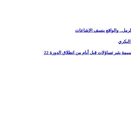
رمل.. والواقع ينسف الإشاعات
البكري
يثير تساؤلات قبل أيام من انطلاق الدورة 22