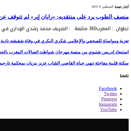
أخبار جهوية
أغسطس 9, 2026
منصف الطوب يرد على منتقديه: «رايان إير» لم تتوقف عن 
تطوان : المغرب360 متابعة : الشريف محمد رشدي الوداري في خضم الجدل الذي رافق في…
تعزية ومواساة للصحفي والإعلامي شكري البكري في وفاة شقيقته نادية 
استبعاد إدريس شتيوي من منصة مهرجان شواطئ اتصالات المغرب بالحسيمة 
سكتة قلبية مفاجئة تنهي حياة القاضي الشاب عزيز بنزيان بمحكمة تارج
تابعنا
Facebook
Twitter
Pinterest
Instagram
YouTube
من نحن