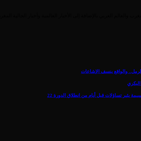
رمل.. والواقع ينسف الإشاعات
البكري
يثير تساؤلات قبل أيام من انطلاق الدورة 22