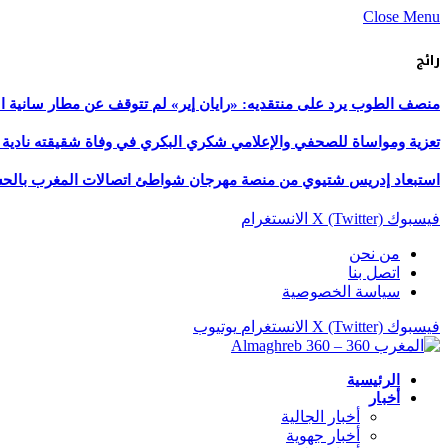
Close Menu
رائج
منصف الطوب يرد على منتقديه: «رايان إير» لم تتوقف عن مطار سانية ال
تعزية ومواساة للصحفي والإعلامي شكري البكري في وفاة شقيقته نادية 
استبعاد إدريس شتيوي من منصة مهرجان شواطئ اتصالات المغرب بالحسيمة 
فيسبوك
X (Twitter)
الانستغرام
من نحن
اتصل بنا
سياسة الخصوصية
فيسبوك
X (Twitter)
الانستغرام
يوتيوب
الرئيسية
أخبار
أخبار الجالية
أخبار جهوية