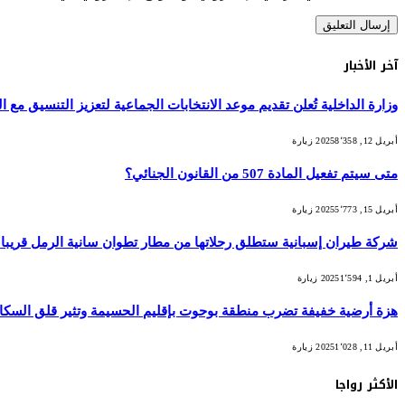
آخر الأخبار
وزارة الداخلية تُعلن تقديم موعد الانتخابات الجماعية لتعزيز التنسيق مع التش
أبريل 12, 2025
8٬358
زيارة
متى سيتم تفعيل المادة 507 من القانون الجنائي؟
أبريل 15, 2025
5٬773
زيارة
شركة طيران إسبانية ستطلق رحلاتها من مطار تطوان سانية الرمل قريبا
أبريل 1, 2025
1٬594
زيارة
هزة أرضية خفيفة تضرب منطقة بوحوت بإقليم الحسيمة وتثير قلق السكا
أبريل 11, 2025
1٬028
زيارة
الأكثر رواجا