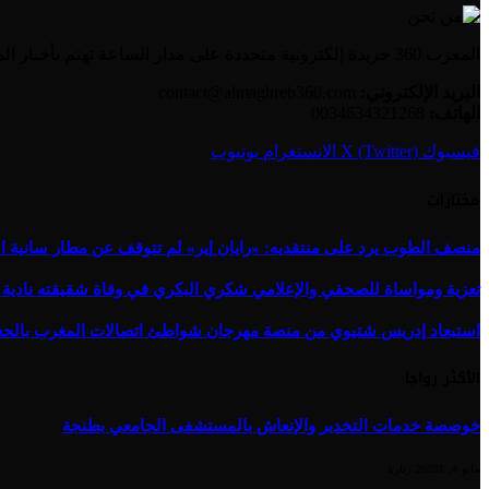
المغرب 360 جريدة إلكترونية متجددة على مدار الساعة تهتم بأخبار المغرب والعالم العربي بالإضافة إلى الأخبار العالمية وأخبار الجالية المغربية.
البريد الإلكتروني:
contact@almaghreb360.com
الهاتف:
0034634321268
فيسبوك
X (Twitter)
الانستغرام
يوتيوب
مختارات
منصف الطوب يرد على منتقديه: «رايان إير» لم تتوقف عن مطار سانية ال
تعزية ومواساة للصحفي والإعلامي شكري البكري في وفاة شقيقته نادية 
استبعاد إدريس شتيوي من منصة مهرجان شواطئ اتصالات المغرب بالحسيمة 
الأكثر رواجا
خوصصة خدمات التخدير والإنعاش بالمستشفى الجامعي بطنجة
مايو 4, 2023
1
زيارة