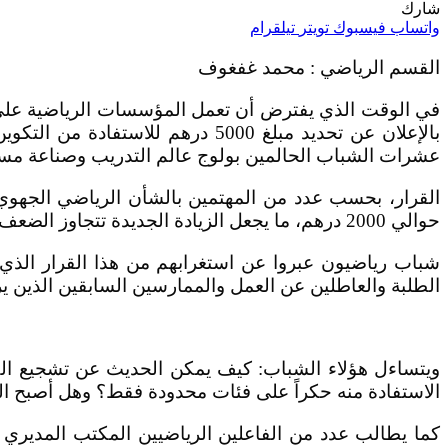
شارك
واتساب
فيسبوك
تويتر
تيلقرام
القسم الرياضي : محمد غفغوف
في الوقت الذي يفترض أن تعمل المؤسسات الرياضية على ت
بالإعلان عن تحديد مبلغ 5000 در
عشرات الشباب الحالمين بولوج عالم التدريب وصناعة مست
القرار، بحسب عدد من المهتمين بالشأن الرياضي الجهوي، 
حوالي 2000 درهم، ما يجعل الزيادة الجديدة تتجاوز الضعف في ظرف وجيز، دون تقديم توضيحات كافية للرأي العام الرياضي حول دوافع وأسباب هذا الارتفاع الكبير.
الطلبة والعاطلين عن العمل والممارسين السابقين الذين ي
ويتساءل هؤلاء الشباب: كيف يمكن الحديث عن تشجيع الكف
الاستفادة منه حكراً على فئات محدودة فقط؟ وهل أصبح الحق
كما يطالب عدد من الفاعلين الرياضيين المكتب المديري 