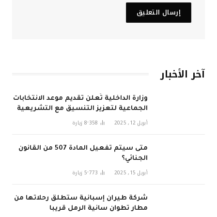
آخر الأخبار
وزارة الداخلية تُعلن تقديم موعد الانتخابات
الجماعية لتعزيز التنسيق مع التشريعية
في 2026
أبريل 12, 2025
8٬358
زيارة
متى سيتم تفعيل المادة 507 من القانون
الجنائي؟
أبريل 15, 2025
5٬773
زيارة
شركة طيران إسبانية ستطلق رحلاتها من
مطار تطوان سانية الرمل قريبا