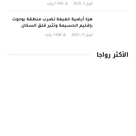
أبريل 1, 2025
1٬594
زيارة
هزة أرضية خفيفة تضرب منطقة بوحوت
بإقليم الحسيمة وتثير قلق السكان
أبريل 11, 2025
1٬028
زيارة
الأكثر رواجا