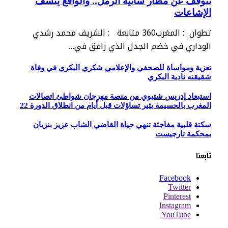
تتوقف عن مطار سانية الرمل.. والواقع ينسف
الإشاعات
تطوان : المغرب360 متابعة : الشريف محمد رشدي
الوداري في خضم الجدل الذي رافق في…
تعزية ومواساة للصحفي والإعلامي شكري البكري في وفاة
شقيقته نادية البكري
استبعاد إدريس شتيوي من منصة مهرجان شواطئ اتصالات
المغرب بالحسيمة يثير تساؤلات قبل أيام من انطلاق الدورة 22
سكتة قلبية مفاجئة تنهي حياة القاضي الشاب عزيز بنزيان
بمحكمة تارجيست
تابعنا
Facebook
Twitter
Pinterest
Instagram
YouTube