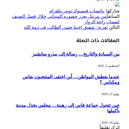
شاركها.
واتساب
فيسبوك
تويتر
تيلقرام
السابق
أمن مرتيل يعزز حضوره الميداني خلال فصل الصيف
لضمان راحة الزوار
التالي
تعزية : شقيق اخينا حسن الطالب في ذمة الله
المقالات
ذات الصلة
بين السيادة والتاريخ… رسالة إلى بيدرو سانشيز
أغسطس 3, 2026
عندما يعطش المواطن… أين اختفى المنتخبون بفاس
ومكناس ؟
يوليو 27, 2026
حين تتحول جماعة فاس إلى رهينة… مجلس يخذل مدينة
بأكملها
يوليو 26, 2026
اترك تعليقاً