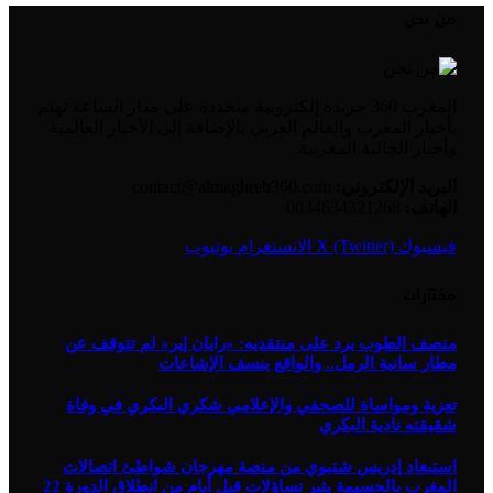
من نحن
المغرب 360 جريدة إلكترونية متجددة على مدار الساعة تهتم
بأخبار المغرب والعالم العربي بالإضافة إلى الأخبار العالمية
وأخبار الجالية المغربية.
البريد الإلكتروني:
contact@almaghreb360.com
الهاتف:
0034634321268
فيسبوك
X (Twitter)
الانستغرام
يوتيوب
مختارات
منصف الطوب يرد على منتقديه: «رايان إير» لم تتوقف عن
مطار سانية الرمل.. والواقع ينسف الإشاعات
تعزية ومواساة للصحفي والإعلامي شكري البكري في وفاة
شقيقته نادية البكري
استبعاد إدريس شتيوي من منصة مهرجان شواطئ اتصالات
المغرب بالحسيمة يثير تساؤلات قبل أيام من انطلاق الدورة 22