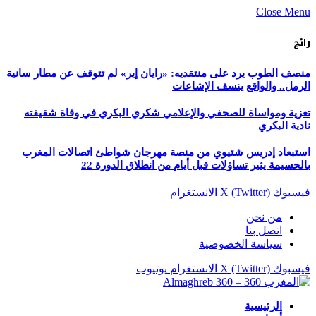
Close Menu
رائج
منصف الطوب يرد على منتقديه: «رايان إير» لم تتوقف عن مطار سانية
الرمل.. والواقع ينسف الإشاعات
تعزية ومواساة للصحفي والإعلامي شكري البكري في وفاة شقيقته
نادية البكري
استبعاد إدريس شتيوي من منصة مهرجان شواطئ اتصالات المغرب
بالحسيمة يثير تساؤلات قبل أيام من انطلاق الدورة 22
فيسبوك
X (Twitter)
الانستغرام
من نحن
اتصل بنا
سياسة الخصوصية
فيسبوك
X (Twitter)
الانستغرام
يوتيوب
الرئيسية