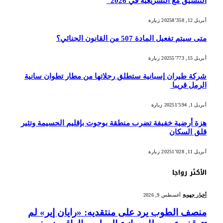
التنسيق مع التشريعية في 2026
أبريل 12, 2025
8٬358
زيارة
متى سيتم تفعيل المادة 507 من القانون الجنائي؟
أبريل 15, 2025
5٬773
زيارة
شركة طيران إسبانية ستطلق رحلاتها من مطار تطوان سانية
الرمل قريبا
أبريل 1, 2025
1٬594
زيارة
هزة أرضية خفيفة تضرب منطقة بوحوت بإقليم الحسيمة وتثير
قلق السكان
أبريل 11, 2025
1٬028
زيارة
الأكثر رواجا
أخبار جهوية
أغسطس 9, 2026
منصف الطوب يرد على منتقديه: «رايان إير» لم