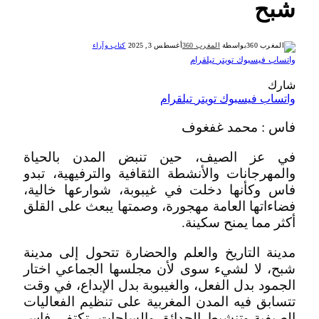
شبح
بواسطة
المغرب 360
أغسطس 3, 2025
كتاب وآراء
واتساب
فيسبوك
تويتر
تيلقرام
شارك
واتساب
فيسبوك
تويتر
تيلقرام
فاس : محمد غفغوف
في عز الصيف، حين تنبض المدن بالحياة
والمهرجانات والأنشطة الثقافية والترفيهية، تبدو
فاس وكأنها دخلت في غيبوبة، شوارعها خالية،
فضاءاتها العامة مهجورة، وصمتها يبعث على القلق
أكثر مما يمنح سكينة.
مدينة التاريخ والعلم والحضارة تتحول إلى مدينة
شبح، لا لشيء سوى لأن مجلسها الجماعي اختار
الجمود بدل الفعل، والغيبوبة بدل الإبداع، في وقت
تتسابق فيه المدن المغربية على تنظيم الفعاليات
الصيفية وتنشيط الحدائق والساحات، تكتفي فاس