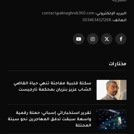
المغربية.
البريد الإلكتروني:
contact@almaghreb360.com
الهاتف:
0034634321268
فيسبوك
X
الانستغرام
يوتيوب
(Twitter)
مختارات
سكتة قلبية مفاجئة تنهي حياة القاضي
الشاب عزيز بنزيان بمحكمة تارجيست
تقرير استخباراتي إسباني: حملة رقمية
واسعة سبقت تدفق المهاجرين نحو سبتة
المحتلة