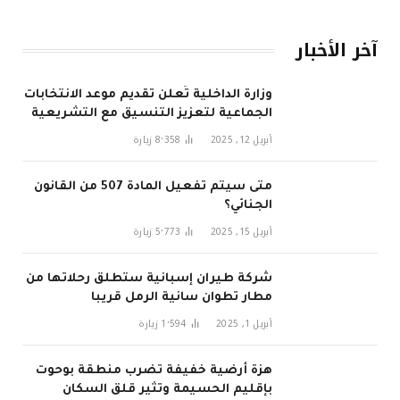
آخر الأخبار
وزارة الداخلية تُعلن تقديم موعد الانتخابات
الجماعية لتعزيز التنسيق مع التشريعية
في 2026
أبريل 12, 2025
8٬358
زيارة
متى سيتم تفعيل المادة 507 من القانون
الجنائي؟
أبريل 15, 2025
5٬773
زيارة
شركة طيران إسبانية ستطلق رحلاتها من
مطار تطوان سانية الرمل قريبا
أبريل 1, 2025
1٬594
زيارة
هزة أرضية خفيفة تضرب منطقة بوحوت
بإقليم الحسيمة وتثير قلق السكان