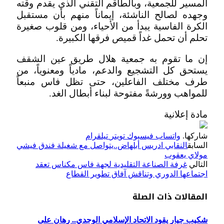
المسير للجمعية، وبالطاقم التقني الذي يقدم وقته
وجهده لصالح الناشئة، إيماناً منهم بأن مستقبل
الكرة الفاسية يبدأ من الأحياء، ومن قلوب صغيرة
تحلم أن تحمل غداً قميص فرقها الكبيرة.
إن ما تقوم به جمعية هلال طريق عين الشقف
يستحق كل التشجيع والدعم، مادياً ومعنوياً، من
طرف مختلف الفاعلين، حتى تظل فاس منبعاً
للمواهب وورشةً مفتوحة لبناء أبطال الغد.
مادة إعلانية
شاركها.
واتساب
فيسبوك
تويتر
تيلقرام
السابق
النقابي ادريس أبلهاض..يتواصل مع شغيلة فندق فيشي
مولاي يعقوب
التالي
غرفة الصناعة التقليدية لجهة فاس مكناس تعقد
اجتماعها الدوري وتناقش آفاق تطوير القطاع
المقالات
ذات الصلة
شكيب جيار يقود الاتحاد الإسلامي الوجدي.. رهان على