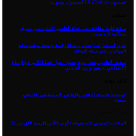
فيسبوك
X (Twitter)
الانستغرام
يوتيوب
مختارات
سكتة قلبية مفاجئة تنهي حياة القاضي الشاب عزيز بنزيان
بمحكمة تارجيست
تقرير استخباراتي إسباني: حملة رقمية واسعة سبقت تدفق
المهاجرين نحو سبتة المحتلة
منصف الطوب يحضر ندوة بتطوان حول قضايا الأسرة والإدماج
الاجتماعي بحضور وزيرة التضامن
الأكثر رواجا
خوصصة خدمات التخدير والإنعاش بالمستشفى الجامعي
بطنجة
مايو 4, 2023
1
زيارة
المنتخب المغربي بالمجموعة الأولى لكأس إفريقيا لأقل من 23
مايو 5, 2023
1
زيارة