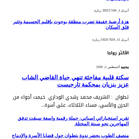
أبريل 1, 2025
1٬594
زيارة
هزة أرضية خفيفة تضرب منطقة بوحوت بإقليم الحسيمة وتثير
قلق السكان
أبريل 11, 2025
1٬028
زيارة
الأكثر رواجا
مجتمع
أغسطس 5, 2026
سكتة قلبية مفاجئة تنهي حياة القاضي الشاب
عزيز بنزيان بمحكمة تارجيست
تطوان : الشريف محمد رشدي الوداري خيمت أجواء من
الحزن والأسى، مساء الثلاثاء، على أسرة…
تقرير استخباراتي إسباني: حملة رقمية واسعة سبقت تدفق
المهاجرين نحو سبتة المحتلة
منصف الطوب يحضر ندوة بتطوان حول قضايا الأسرة والإدماج