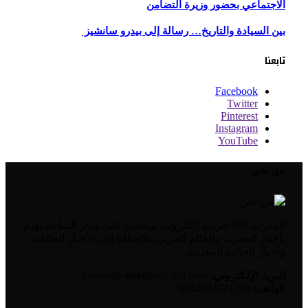
الاجتماعي بحضور وزيرة التضامن
بين السيادة والتاريخ… رسالة إلى بيدرو سانشيز
تابعنا
Facebook
Twitter
Pinterest
Instagram
YouTube
من نحن
المغرب 360 جريدة إلكترونية متجددة على مدار الساعة تهتم
بأخبار المغرب والعالم العربي بالإضافة إلى الأخبار العالمية
وأخبار الجالية المغربية.
البريد الإلكتروني:
contact@almaghreb360.com
الهاتف:
0034634321268