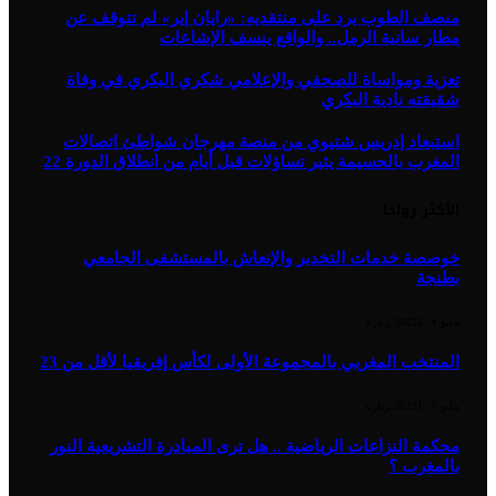
منصف الطوب يرد على منتقديه: «رايان إير» لم تتوقف عن
مطار سانية الرمل.. والواقع ينسف الإشاعات
تعزية ومواساة للصحفي والإعلامي شكري البكري في وفاة
شقيقته نادية البكري
استبعاد إدريس شتيوي من منصة مهرجان شواطئ اتصالات
المغرب بالحسيمة يثير تساؤلات قبل أيام من انطلاق الدورة 22
الأكثر رواجا
خوصصة خدمات التخدير والإنعاش بالمستشفى الجامعي
بطنجة
مايو 4, 2023
1
زيارة
المنتخب المغربي بالمجموعة الأولى لكأس إفريقيا لأقل من 23
مايو 5, 2023
1
زيارة
محكمة النزاعات الرياضية .. هل ترى المبادرة التشريعية النور
بالمغرب ؟