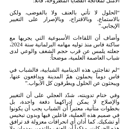
الأمثل لمعالجة القضايا المطروحة، قائلاً:
“الحلول لا تأتي بالعنف ولا بالفوضى، ولكن
بالاستماع، وبالاقتراح، وبالإصرار على التغيير
الإيجابي.”
وأضاف أن اللقاءات الأسبوعية التي يجريها مع
ساكنة فاس منذ توليه مهامه البرلمانية سنة 2024،
جعلته يلمس عن قرب حجم الشغف والوعي لدى
شباب العاصمة العلمية، موضحاً:
“لم تفاجئني هذه الدينامية الشبابية، فالشباب في
فاس دوماً يحملون همّ المدينة ويدافعون عنها،
ويبحثون عن الحلول ويطرقون كل الأبواب.”
وفي ختام تدوينته، شدّد العجلي على أن التغيير
والإصلاح لا يمكن إدراكهما دفعة واحدة، بل
بخطوات متأنية، معتبراً أن الشباب يجب أن يكونوا
في صميم هذه العملية، فاعلين فيها وبدون تبخيس
أو تشكيك. كما أدان أي انحرافات معزولة قد ترافق
هذه الحركات، مؤكداً أن العنف والتدمير يهدمان ولا