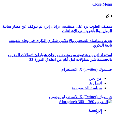
Close Menu
رائج
منصف الطوب يرد على منتقديه: «رايان إير» لم تتوقف عن مطار سانية
الرمل.. والواقع ينسف الإشاعات
تعزية ومواساة للصحفي والإعلامي شكري البكري في وفاة شقيقته
نادية البكري
استبعاد إدريس شتيوي من منصة مهرجان شواطئ اتصالات المغرب
بالحسيمة يثير تساؤلات قبل أيام من انطلاق الدورة 22
فيسبوك
X (Twitter)
الانستغرام
من نحن
اتصل بنا
سياسة الخصوصية
فيسبوك
X (Twitter)
الانستغرام
يوتيوب
الرئيسية