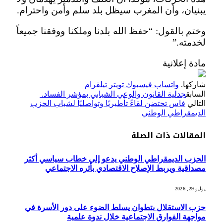
يبنيان، وأن المغرب سيظل بلد سلم وأمن واحترام.
وختم بالقول: “حفظ الله بلدنا وملكنا ووفقنا جميعاً
لخدمته.”
مادة إعلانية
شاركها.
واتساب
فيسبوك
تويتر
تيلقرام
السابق
جدلية القانون والوعي الشبابي بمؤشر الفساد.
التالي
فاس تحتضن لقاءً تأطيريًا وتواصليًا لشباب الحزب
الديمقراطي الوطني
المقالات
ذات الصلة
الحزب الديمقراطي الوطني يدعو إلى خطاب سياسي أكثر
مصداقية ويربط الإصلاح الاقتصادي بأثره الاجتماعي
يوليو 29, 2026
حزب الاستقلال بتطوان يسلط الضوء على دور الأسرة في
مواجهة الفوارق الاجتماعية خلال ندوة علمية