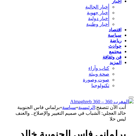
أخبار
أخبار الجالية
أخبار جهوية
أخبار دولية
أخبار وطنية
اقتصاد
سياسة
رياضة
حوادث
مجتمع
فن وثقافة
المزيد
كتاب وآراء
صحة وبيئة
صوت وصورة
تكنولوجيا
أنت الآن تتصفح:
الرئيسية
»
سياسة
»
برلماني فاس الجنوبية
خالد العجلي: الشباب في صميم التغيير والإصلاح.. والعنف
ليس حلا
برلماني فاس الجنوبية خالد