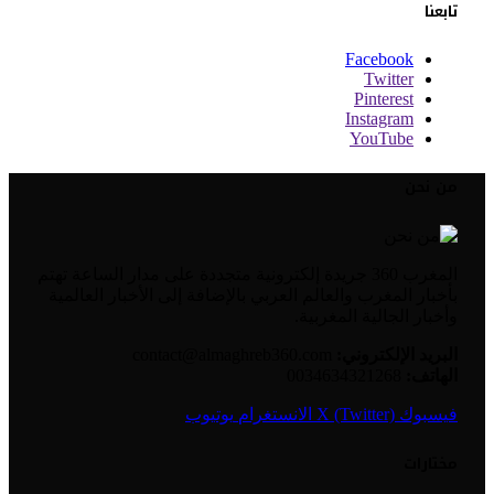
تابعنا
Facebook
Twitter
Pinterest
Instagram
YouTube
من نحن
المغرب 360 جريدة إلكترونية متجددة على مدار الساعة تهتم
بأخبار المغرب والعالم العربي بالإضافة إلى الأخبار العالمية
وأخبار الجالية المغربية.
البريد الإلكتروني:
contact@almaghreb360.com
الهاتف:
0034634321268
فيسبوك
X (Twitter)
الانستغرام
يوتيوب
مختارات