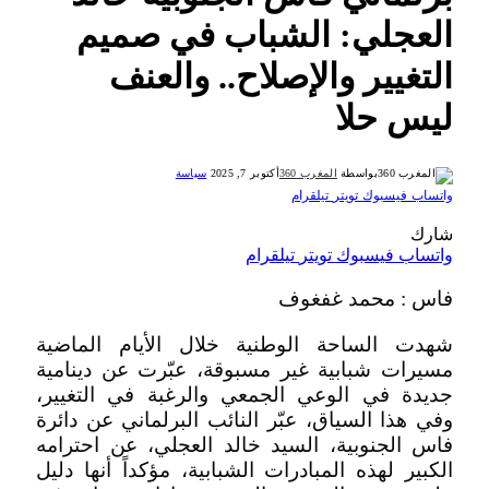
العجلي: الشباب في صميم
التغيير والإصلاح.. والعنف
ليس حلا
بواسطة
المغرب 360
أكتوبر 7, 2025
سياسة
واتساب
فيسبوك
تويتر
تيلقرام
شارك
واتساب
فيسبوك
تويتر
تيلقرام
فاس : محمد غفغوف
شهدت الساحة الوطنية خلال الأيام الماضية
مسيرات شبابية غير مسبوقة، عبّرت عن دينامية
جديدة في الوعي الجمعي والرغبة في التغيير،
وفي هذا السياق، عبّر النائب البرلماني عن دائرة
فاس الجنوبية، السيد خالد العجلي، عن احترامه
الكبير لهذه المبادرات الشبابية، مؤكداً أنها دليل