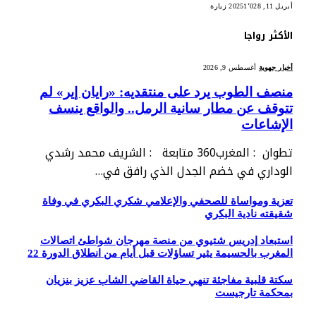
أبريل 11, 2025
1٬028
زيارة
الأكثر رواجا
أخبار جهوية
أغسطس 9, 2026
منصف الطوب يرد على منتقديه: «رايان إير» لم
تتوقف عن مطار سانية الرمل.. والواقع ينسف
الإشاعات
تطوان : المغرب360 متابعة : الشريف محمد رشدي
الوداري في خضم الجدل الذي رافق في…
تعزية ومواساة للصحفي والإعلامي شكري البكري في وفاة
شقيقته نادية البكري
استبعاد إدريس شتيوي من منصة مهرجان شواطئ اتصالات
المغرب بالحسيمة يثير تساؤلات قبل أيام من انطلاق الدورة 22
سكتة قلبية مفاجئة تنهي حياة القاضي الشاب عزيز بنزيان
بمحكمة تارجيست