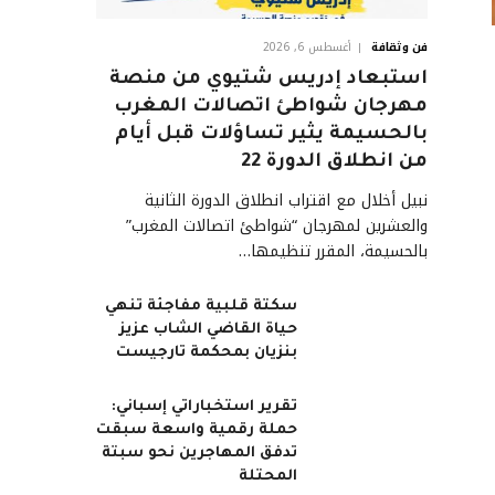
فن وثقافة
أغسطس 6, 2026
استبعاد إدريس شتيوي من منصة
مهرجان شواطئ اتصالات المغرب
بالحسيمة يثير تساؤلات قبل أيام
من انطلاق الدورة 22
نبيل أخلال مع اقتراب انطلاق الدورة الثانية
والعشرين لمهرجان “شواطئ اتصالات المغرب”
بالحسيمة، المقرر تنظيمها…
سكتة قلبية مفاجئة تنهي
حياة القاضي الشاب عزيز
بنزيان بمحكمة تارجيست
تقرير استخباراتي إسباني:
حملة رقمية واسعة سبقت
تدفق المهاجرين نحو سبتة
المحتلة