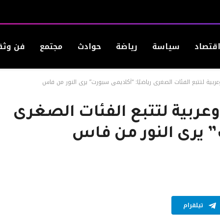
قتصاد
سياسة
رياضة
حوادث
مجتمع
فن وثق
بية لتتبع الفئات الصغرى رياضيًا: “أكاديمي سبورت” يرى النور من فاس
عربية لتتبع الفئات الصغرى
” يرى النور من فاس
تيلقرام