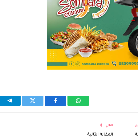
واتساب
فيسبوك
تويتر
تيلقر
ق
التالي
ة
المقالة التالية