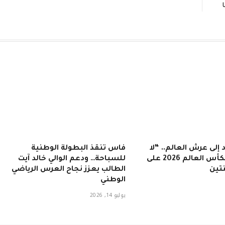
ا
 إلى عرش العالم.. “لا
فاس تنقذ البطولة الوطنية
روخا” تتوج بكأس العالم 2026 على
للسباحة… ودعم الوالي خالد آيت
تين
الطالب يعزز نجاح العرس الرياضي
الوطني
يوليو 14, 2026