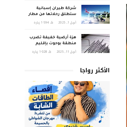
شركة طيران إسبانية
ستطلق رحلاتها من مطار
تطوان سانية الرمل قريبا
أبريل 1, 2025
1٬594
زيارة
هزة أرضية خفيفة تضرب
منطقة بوحوت بإقليم
الحسيمة وتثير قلق
أبريل 11, 2025
1٬028
زيارة
السكان
الأكثر رواجا