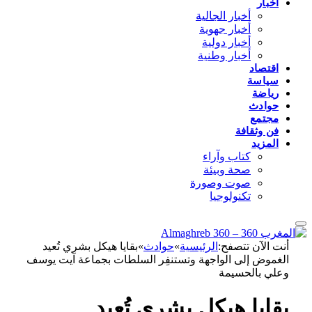
أخبار
أخبار الجالية
أخبار جهوية
أخبار دولية
أخبار وطنية
اقتصاد
سياسة
رياضة
حوادث
مجتمع
فن وثقافة
المزيد
كتاب وآراء
صحة وبيئة
صوت وصورة
تكنولوجيا
أنت الآن تتصفح:
الرئيسية
»
حوادث
»
بقايا هيكل بشري تُعيد
الغموض إلى الواجهة وتستنفِر السلطات بجماعة آيت يوسف
وعلي بالحسيمة
بقايا هيكل بشري تُعيد