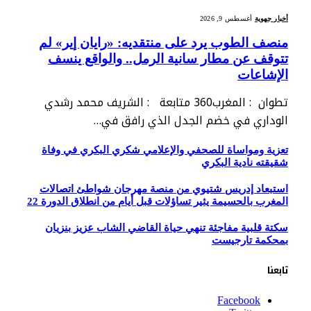
أخبار جهوية
أغسطس 9, 2026
منصف الطوب يرد على منتقديه: «رايان إير» لم
تتوقف عن مطار سانية الرمل.. والواقع ينسف
الإشاعات
تطوان : المغرب360 متابعة : الشريف محمد رشدي
الوداري في خضم الجدل الذي رافق في…
تعزية ومواساة للصحفي والإعلامي شكري البكري في وفاة
شقيقته نادية البكري
استبعاد إدريس شتيوي من منصة مهرجان شواطئ اتصالات
المغرب بالحسيمة يثير تساؤلات قبل أيام من انطلاق الدورة 22
سكتة قلبية مفاجئة تنهي حياة القاضي الشاب عزيز بنزيان
بمحكمة تارجيست
تابعنا
Facebook