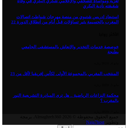
تعزية ومواساة للصحفي والإعلامي شكري البكري في وفاة
شقيقته نادية البكري
استبعاد إدريس شتيوي من منصة مهرجان شواطئ اتصالات
المغرب بالحسيمة يثير تساؤلات قبل أيام من انطلاق الدورة 22
الأكثر رواجا
خوصصة خدمات التخدير والإنعاش بالمستشفى الجامعي
بطنجة
مايو 4, 2023
1
زيارة
المنتخب المغربي بالمجموعة الأولى لكأس إفريقيا لأقل من 23
مايو 5, 2023
1
زيارة
محكمة النزاعات الرياضية .. هل ترى المبادرة التشريعية النور
بالمغرب ؟
مايو 7, 2023
1
زيارة
جميع الحقوق محفوظة © 2026 Almaghreb360. برمجة
وتطوير
Naja7host
.
إرسال