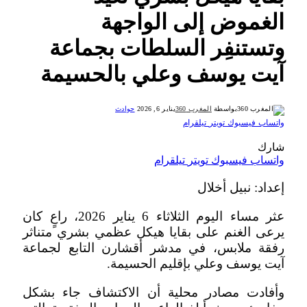
الغموض إلى الواجهة
وتستنفِر السلطات بجماعة
آيت يوسف وعلي بالحسيمة
بواسطة
المغرب 360
يناير 6, 2026
حوادث
واتساب
فيسبوك
تويتر
تيلقرام
شارك
واتساب
فيسبوك
تويتر
تيلقرام
إعداد: نبيل أخلال
عثر مساء اليوم الثلاثاء 6 يناير 2026، راعٍ كان
يرعى الغنم على بقايا هيكل عظمي بشري متناثر
رفقة ملابس، في مدشر أقشارن التابع لجماعة
آيت يوسف وعلي بإقليم الحسيمة.
وأفادت مصادر محلية أن الاكتشاف جاء بشكل