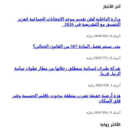
آخر الأخبار
وزارة الداخلية تُعلن تقديم موعد الانتخابات الجماعية لتعزيز
التنسيق مع التشريعية في 2026
أبريل 12, 2025
8٬358
زيارة
متى سيتم تفعيل المادة 507 من القانون الجنائي؟
أبريل 15, 2025
5٬773
زيارة
شركة طيران إسبانية ستطلق رحلاتها من مطار تطوان سانية
الرمل قريبا
أبريل 1, 2025
1٬594
زيارة
هزة أرضية خفيفة تضرب منطقة بوحوت بإقليم الحسيمة وتثير
قلق السكان
أبريل 11, 2025
1٬028
زيارة
الأكثر رواجا