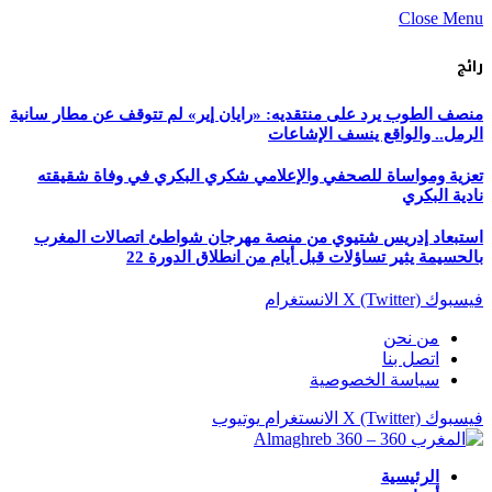
Close Menu
رائج
منصف الطوب يرد على منتقديه: «رايان إير» لم تتوقف عن مطار سانية
الرمل.. والواقع ينسف الإشاعات
تعزية ومواساة للصحفي والإعلامي شكري البكري في وفاة شقيقته
نادية البكري
استبعاد إدريس شتيوي من منصة مهرجان شواطئ اتصالات المغرب
بالحسيمة يثير تساؤلات قبل أيام من انطلاق الدورة 22
فيسبوك
X (Twitter)
الانستغرام
من نحن
اتصل بنا
سياسة الخصوصية
فيسبوك
X (Twitter)
الانستغرام
يوتيوب
الرئيسية