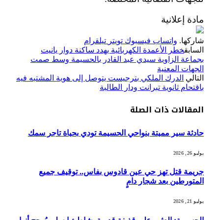
مادة إعلانية
شاركها.
واتساب
فيسبوك
تويتر
تيلقرام
السابق
خطر الأعمدة الكهربائية يهدد ساكنة دوار يانيت
بجماعة الزاوية سيدي عبد القادر بالحسيمة وسط صمت
الجهات المعنية
التالي
الدرك الملكي بترجيست يتوصل إلى هوية المشتبه فيه
باقتحام ثانوية تبرانت ودار الطالبة
المقالات
ذات الصلة
حادثة سير مميتة بنواحي الحسيمة تودي بحياة تاجر سمك
يوليو 26, 2026
جريمة قتل تهز حي عين قادوس بفاس.. توقيف جميع
المتورطين بعد شجار دامٍ
يوليو 21, 2026