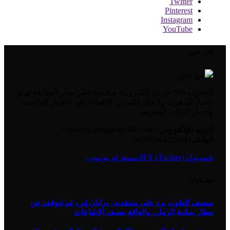
Twitter
Pinterest
Instagram
YouTube
من نحن
المغرب 360 جريدة إلكترونية متجددة على مدار الساعة تهتم
بأخبار المغرب والعالم العربي بالإضافة إلى الأخبار العالمية
وأخبار الجالية المغربية.
البريد الإلكتروني:
contact@almaghreb360.com
الهاتف:
0034634321268
فيسبوك
X (Twitter)
الانستغرام
يوتيوب
مختارات
منصف الطوب يرد على منتقديه: «رايان إير» لم تتوقف عن
مطار سانية الرمل.. والواقع ينسف الإشاعات