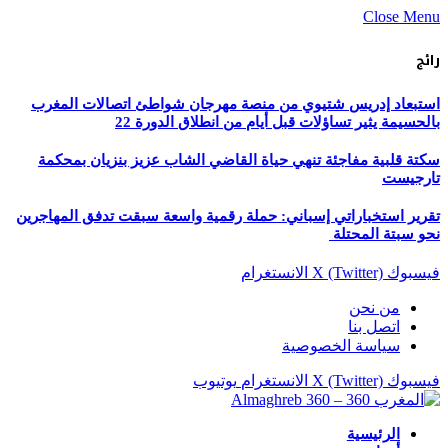
Close Menu
رائج
استبعاد إدريس شتيوي من منصة مهرجان شواطئ اتصالات المغرب
بالحسيمة يثير تساؤلات قبل أيام من انطلاق الدورة 22
سكتة قلبية مفاجئة تنهي حياة القاضي الشاب عزيز بنزيان بمحكمة
تارجيست
تقرير استخباراتي إسباني: حملة رقمية واسعة سبقت تدفق المهاجرين
نحو سبتة المحتلة
فيسبوك
X (Twitter)
الانستغرام
من نحن
اتصل بنا
سياسة الخصوصية
فيسبوك
X (Twitter)
الانستغرام
يوتيوب
الرئيسية