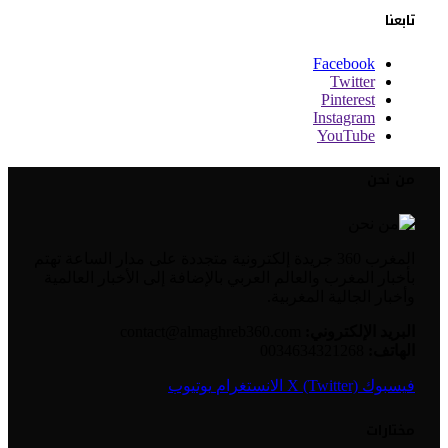
تابعنا
Facebook
Twitter
Pinterest
Instagram
YouTube
من نحن
المغرب 360 جريدة إلكترونية متجددة على مدار الساعة تهتم
بأخبار المغرب والعالم العربي بالإضافة إلى الأخبار العالمية
وأخبار الجالية المغربية.
البريد الإلكتروني:
contact@almaghreb360.com
الهاتف:
0034634321268
فيسبوك
X (Twitter)
الانستغرام
يوتيوب
مختارات