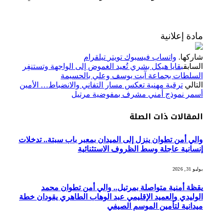
مادة إعلانية
شاركها.
واتساب
فيسبوك
تويتر
تيلقرام
السابق
بقايا هيكل بشري تُعيد الغموض إلى الواجهة وتستنفِر
السلطات بجماعة آيت يوسف وعلي بالحسيمة
التالي
ترقية مهنية تعكس مسار التفاني والانضباط… الأمين
أسمر نموذج أمني مشرف بمفوضية مرتيل
المقالات
ذات الصلة
والي أمن تطوان ينزل إلى الميدان بمعبر باب سبتة.. تدخلات
إنسانية عاجلة وسط الظروف الاستثنائية
يوليو 31, 2026
يقظة أمنية متواصلة بمرتيل.. والي أمن تطوان محمد
الوليدي والعميد الإقليمي عبد الوهاب الطاهري يقودان خطة
ميدانية لتأمين الموسم الصيفي