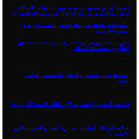
استبعاد إدريس شتيوي من منصة مهرجان شواطئ اتصالات
المغرب بالحسيمة يثير تساؤلات قبل أيام من انطلاق الدورة 22
سكتة قلبية مفاجئة تنهي حياة القاضي الشاب عزيز بنزيان
بمحكمة تارجيست
تقرير استخباراتي إسباني: حملة رقمية واسعة سبقت تدفق
المهاجرين نحو سبتة المحتلة
الأكثر رواجا
خوصصة خدمات التخدير والإنعاش بالمستشفى الجامعي
بطنجة
مايو 4, 2023
1
زيارة
المنتخب المغربي بالمجموعة الأولى لكأس إفريقيا لأقل من 23
مايو 5, 2023
1
زيارة
محكمة النزاعات الرياضية .. هل ترى المبادرة التشريعية النور
بالمغرب ؟