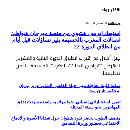
الأكثر رواجا
فن وثقافة
أغسطس 6, 2026
استبعاد إدريس شتيوي من منصة مهرجان شواطئ
اتصالات المغرب بالحسيمة يثير تساؤلات قبل أيام
من انطلاق الدورة 22
نبيل أخلال مع اقتراب انطلاق الدورة الثانية والعشرين
لمهرجان “شواطئ اتصالات المغرب” بالحسيمة، المقرر
تنظيمها…
سكتة قلبية مفاجئة تنهي حياة القاضي الشاب عزيز بنزيان
بمحكمة تارجيست
تقرير استخباراتي إسباني: حملة رقمية واسعة سبقت تدفق
المهاجرين نحو سبتة المحتلة
منصف الطوب يحضر ندوة بتطوان حول قضايا الأسرة والإدماج
الاجتماعي بحضور وزيرة التضامن