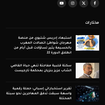
فيسبوك
X
الانستغرام
يوتيوب
(Twitter)
مختارات
استبعاد إدريس شتيوي من منصة
مهرجان شواطئ اتصالات المغرب
بالحسيمة يثير تساؤلات قبل أيام من
انطلاق الدورة 22
سكتة قلبية مفاجئة تنهي حياة القاضي
الشاب عزيز بنزيان بمحكمة تارجيست
تقرير استخباراتي إسباني: حملة رقمية
واسعة سبقت تدفق المهاجرين نحو سبتة
المحتلة