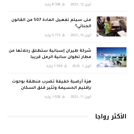
في 2026
أبريل 12, 2025
8٬358
زيارة
متى سيتم تفعيل المادة 507 من القانون
الجنائي؟
أبريل 15, 2025
5٬773
زيارة
شركة طيران إسبانية ستطلق رحلاتها من
مطار تطوان سانية الرمل قريبا
أبريل 1, 2025
1٬594
زيارة
هزة أرضية خفيفة تضرب منطقة بوحوت
بإقليم الحسيمة وتثير قلق السكان
أبريل 11, 2025
1٬028
زيارة
الأكثر رواجا