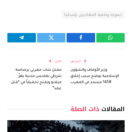
تسوية وضعية المهاجرين بإسبانيا
واتساب
فيسبوك
تويتر
تيلقرام
السابق
التالي
وزير الأوقاف والشؤون
مقتل شاب مغربي برصاصة
الإسلامية يوضح سبب إغلاق
شرطي بملابس مدنية يهزّ
1458 مسجد في المغرب
ميلانو ويفتح تحقيقاً في “قتل
عمد”
المقالات
ذات الصلة