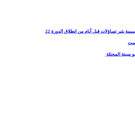
يثير تساؤلات قبل أيام من انطلاق الدورة 22
يست
و سبتة المحتلة