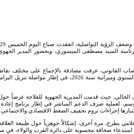
سة السيد مصطفى الميسوري، وبحضور المدير الجهوي لل
اب القانوني، عرفت مصادقة بالإجماع على مختلف نقاط جد
السنوي لأنشطة الغرفة برسم سنة 2025، وكذا البرنامج السن
الي، حيث قدمت المديرية الجهوية للفلاحة عرضاً حول الح
موسم، لعملية صرف الدعم المباشر في إطار برنامج إعادة
بارها إجراءات تروم تخفيف الضغط الاقتصادي والاجتماعي ع
لامي يطرح، مرة أخرى، إشكالاً جوهرياً حول طبيعة العلاقة 
ستدعاء صحافة محسوبة على دائرة القرب والولاء، في ممار