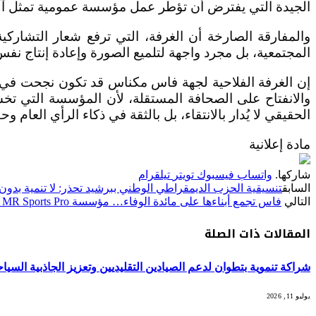
الجيدة التي يفترض أن تؤطر عمل مؤسسة عمومية تمثل آلا
والمفارقة الصارخة أن الغرفة، التي ترفع شعار التشاركي
المجتمعية، بل مجرد واجهة لتلميع الصورة وإعادة إنتاج نف
إن الغرفة الفلاحية لجهة فاس مكناس قد تكون نجحت في ض
والانفتاح على الصحافة المستقلة، لأن المؤسسة التي ت
الحقيقي لا يُدار بالانتقاء، بل بالثقة في ذكاء الرأي العام 
مادة إعلانية
شاركها.
واتساب
فيسبوك
تويتر
تيلقرام
السابق
تنسيقية الحزب الديمقراطي الوطني ببرشيد تحذر: لا تنمية بدون
التالي
فاس تجمع أبناءها على مائدة الوفاء… مؤسسة MR Sports Pro تنظم إفطاراً جماعياً احتفاءً بالذاكرة الفاسية
المقالات
ذات الصلة
شراكة تنموية بتطوان لدعم الصيادين التقليديين وتعزيز الجاذبية السياحي
يوليو 11, 2026