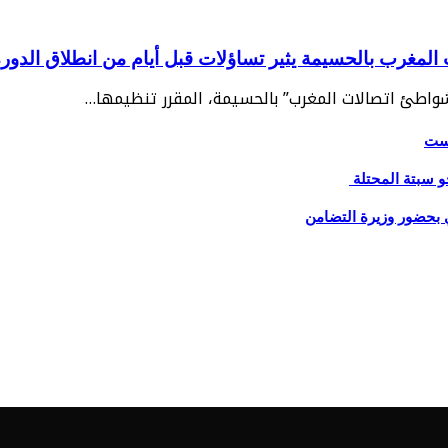
غرب بالحسيمة يثير تساؤلات قبل أيام من انطلاق الدورة 2
“شواطئ اتصالات المغرب” بالحسيمة، المقرر تنظيمها…
يست
و سبتة المحتلة
 بحضور وزيرة التضامن