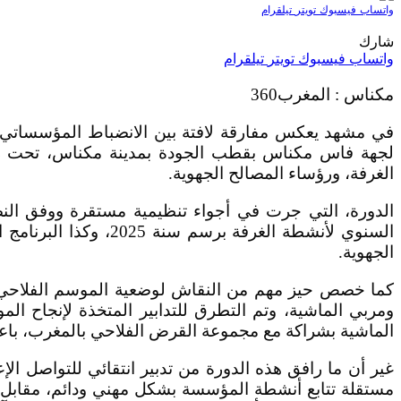
واتساب
فيسبوك
تويتر
تيلقرام
شارك
واتساب
فيسبوك
تويتر
تيلقرام
مكناس : المغرب360
لجهة فاس مكناس بقطب الجودة بمدينة مكناس، تحت رئا
الغرفة، ورؤساء المصالح الجهوية.
الدورة، التي جرت في أجواء تنظيمية مستقرة ووفق النص
الجهوية.
كما خصص حيز مهم من النقاش لوضعية الموسم الفلاحي الح
ومربي الماشية، وتم التطرق للتدابير المتخذة لإنجاح ال
الماشية بشراكة مع مجموعة القرض الفلاحي بالمغرب، باعت
غير أن ما رافق هذه الدورة من تدبير انتقائي للتواصل الإع
مستقلة تتابع أنشطة المؤسسة بشكل مهني ودائم، مقابل ا