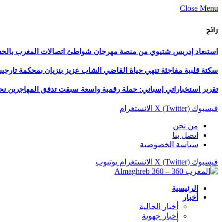
Close Menu
رائج
استبعاد إدريس شتيوي من منصة مهرجان شواطئ اتصالات المغرب بالحسيمة 
سكتة قلبية مفاجئة تنهي حياة القاضي الشاب عزيز بنزيان بمحكمة تارج
تقرير استخباراتي إسباني: حملة رقمية واسعة سبقت تدفق المهاجرين نح
فيسبوك
X (Twitter)
الانستغرام
من نحن
اتصل بنا
سياسة الخصوصية
فيسبوك
X (Twitter)
الانستغرام
يوتيوب
الرئيسية
أخبار
أخبار الجالية
أخبار جهوية