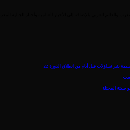
يثير تساؤلات قبل أيام من انطلاق الدورة 22
يست
و سبتة المحتلة