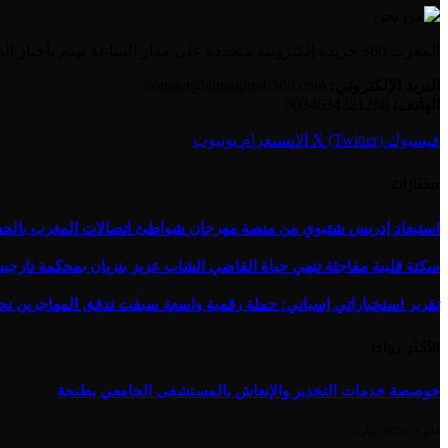
المغرب 360 جريدة إلكترونية متجددة على مدار الساعة تهتم بأخبار المغرب والعالم العربي بالإضافة إلى الأخبار العالمية وأخبار الجالية المغربية.
البريد الإلكتروني:
contact@almaghreb360.com
الهاتف:
0034634321268
فيسبوك
X (Twitter)
الانستغرام
يوتيوب
مختارات
استبعاد إدريس شتيوي من منصة مهرجان شواطئ اتصالات المغرب بالحسيمة 
سكتة قلبية مفاجئة تنهي حياة القاضي الشاب عزيز بنزيان بمحكمة تارج
تقرير استخباراتي إسباني: حملة رقمية واسعة سبقت تدفق المهاجرين نح
الأكثر رواجا
خوصصة خدمات التخدير والإنعاش بالمستشفى الجامعي بطنجة
مايو 4, 2023
1
زيارة