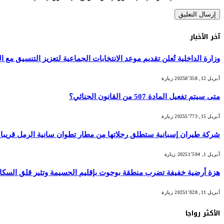
آخر الأخبار
وزارة الداخلية تُعلن تقديم موعد الانتخابات الجماعية لتعزيز التنسيق مع التش
أبريل 12, 2025
8٬358
زيارة
متى سيتم تفعيل المادة 507 من القانون الجنائي؟
أبريل 15, 2025
5٬773
زيارة
شركة طيران إسبانية ستطلق رحلاتها من مطار تطوان سانية الرمل قريبا
أبريل 1, 2025
1٬594
زيارة
هزة أرضية خفيفة تضرب منطقة بوحوت بإقليم الحسيمة وتثير قلق السكا
أبريل 11, 2025
1٬028
زيارة
الأكثر رواجا