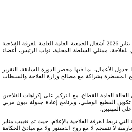
في مشهد يعكس مفارقة لافتة بين الانضباط المؤسساتي وضعف الرؤية التواصلية، انعقدت صباح اليوم الخميس 29 يناير 2026 أشغال الجمعية العامة العادية للغرفة الفلاحية
فلاحة، ممثلي السلطة المحلية، نواب الرئيس، أعضاء
ول الأعمال، بما فيها محضر الدورة السابقة، التقرير
وي وميزانية سنة 2026، في إطار مواصلة تنزيل البرامج المسطرة بشراكة مع مصالح وزارة الفلاحة والسلطات
الة العامة للقطاع، مع التركيز على إكراهات الفلاحين
 تكوين القطيع الوطني، وبرنامج إعادة جدولة ديون مربي
لى المهنيين.
التي تربط الغرفة الفلاحية بالإعلام، حيث تم تغييب منابر
سة لا تنسجم لا مع روح الدستور ولا مع مبادئ الحكامة