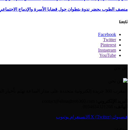
منصف الطوب يحضر ندوة بتطوان حول قضايا الأسرة والإدماج الاجتماعي
تابعنا
Facebook
Twitter
Pinterest
Instagram
YouTube
من نحن
المغرب 360 جريدة إلكترونية متجددة على مدار الساعة تهتم بأخبار المغرب والعالم العربي بالإضافة إلى الأخبار العالمية وأخبار الجالية المغربية.
البريد الإلكتروني:
contact@almaghreb360.com
الهاتف:
0034634321268
فيسبوك
X (Twitter)
الانستغرام
يوتيوب
مختارات