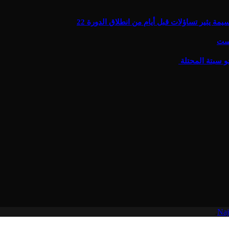
يثير تساؤلات قبل أيام من انطلاق الدورة 22
يست
و سبتة المحتلة
.
Naj