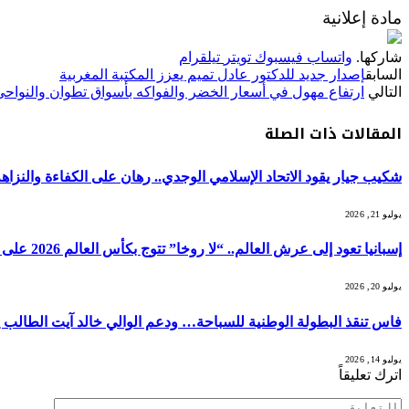
مادة إعلانية
شاركها.
واتساب
فيسبوك
تويتر
تيلقرام
السابق
إصدار جديد للدكتور عادل تميم يعزز المكتبة المغربية
التالي
ارتفاع مهول في أسعار الخضر والفواكه بأسواق تطوان والنواحي
المقالات
ذات الصلة
شكيب جيار يقود الاتحاد الإسلامي الوجدي.. رهان على الكفاءة والنزاهة
يوليو 21, 2026
إسبانيا تعود إلى عرش العالم.. “لا روخا” تتوج بكأس العالم 2026 على حساب الأرجنتين
يوليو 20, 2026
فاس تنقذ البطولة الوطنية للسباحة… ودعم الوالي خالد آيت الطالب 
يوليو 14, 2026
اترك تعليقاً