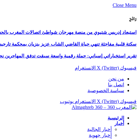
Close Menu
رائج
استبعاد إدريس شتيوي من منصة مهرجان شواطئ اتصالات المغرب بالحسيمة 
سكتة قلبية مفاجئة تنهي حياة القاضي الشاب عزيز بنزيان بمحكمة تارج
تقرير استخباراتي إسباني: حملة رقمية واسعة سبقت تدفق المهاجرين نح
فيسبوك
X (Twitter)
الانستغرام
من نحن
اتصل بنا
سياسة الخصوصية
فيسبوك
X (Twitter)
الانستغرام
يوتيوب
الرئيسية
أخبار
أخبار الجالية
أخبار جهوية