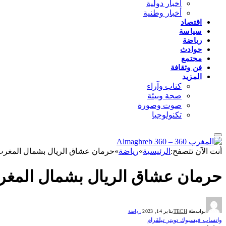
أخبار دولية
أخبار وطنية
اقتصاد
سياسة
رياضة
حوادث
مجتمع
فن وثقافة
المزيد
كتاب وآراء
صحة وبيئة
صوت وصورة
تكنولوجيا
أنت الآن تتصفح:
الرئيسية
»
رياضة
»
حرمان عشاق الريال بشمال المغرب من
حرمان عشاق الريال بشمال المغرب 
بواسطة
TECH
يناير 14, 2023
رياضة
واتساب
فيسبوك
تويتر
تيلقرام