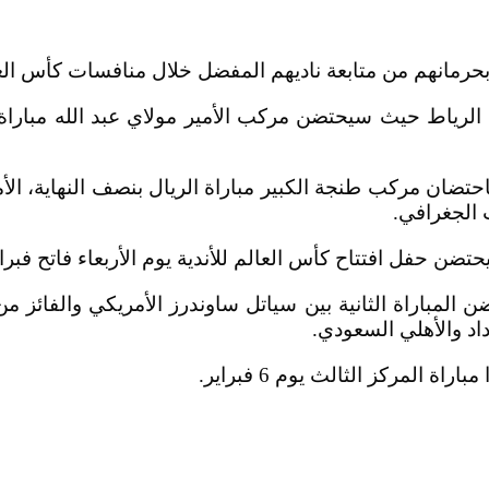
حرمانهم من متابعة ناديهم المفضل خلال منافسات كأس العال
لرياط حيث سيحتضن مركب الأمير مولاي عبد الله مباراة ا
حتضان مركب طنجة الكبير مباراة الريال بنصف النهاية، ا
 الجغرافي.
ضن حفل افتتاح كأس العالم للأندية يوم الأربعاء فاتح فبراي
باراة الثانية بين سياتل ساوندرز الأمريكي والفائز من م
وداد والأهلي السعودي.