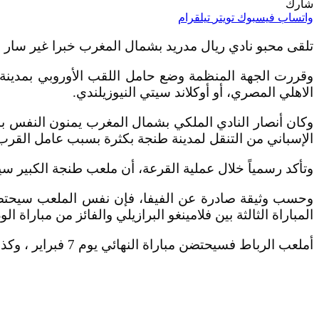
شارك
واتساب
فيسبوك
تويتر
تيلقرام
تلقى محبو نادي ريال مدريد بشمال المغرب خبرا غير سار ب
وقررت الجهة المنظمة وضع حامل اللقب الأوروبي بمدينة ا
الاهلي المصري، أو أوكلاند سيتي النيوزيلندي.
وكان أنصار النادي الملكي بشمال المغرب يمنون النفس با
الإسباني من التنقل لمدينة طنجة بكثرة بسبب عامل القرب
وتأكد رسمياً خلال عملية القرعة، أن ملعب طنجة الكبير سيحت
وحسب وثيقة صادرة عن الفيفا، فإن نفس الملعب سيحتضن الم
المباراة الثالثة بين فلامينغو البرازيلي والفائز من مباراة ال
أملعب الرباط فسيحتضن مباراة النهائي يوم 7 فبراير ، وكذا مباراة المركز الثالث يوم 6 فبراير.