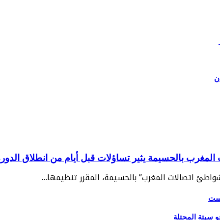
ن
غرب بالحسيمة يثير تساؤلات قبل أيام من انطلاق الدورة 2
“شواطئ اتصالات المغرب” بالحسيمة، المقرر تنظيمها…
يست
و سبتة المحتلة