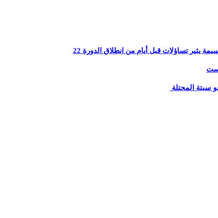
يثير تساؤلات قبل أيام من انطلاق الدورة 22
يست
و سبتة المحتلة