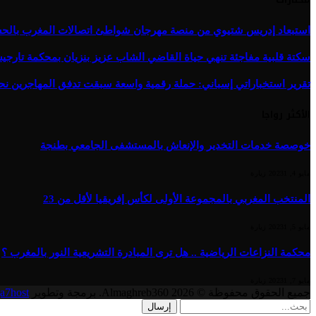
استبعاد إدريس شتيوي من منصة مهرجان شواطئ اتصالات المغرب بالحسيمة 
سكتة قلبية مفاجئة تنهي حياة القاضي الشاب عزيز بنزيان بمحكمة تارج
تقرير استخباراتي إسباني: حملة رقمية واسعة سبقت تدفق المهاجرين نح
الأكثر رواجا
خوصصة خدمات التخدير والإنعاش بالمستشفى الجامعي بطنجة
مايو 4, 2023
1
زيارة
المنتخب المغربي بالمجموعة الأولى لكأس إفريقيا لأقل من 23
مايو 5, 2023
1
زيارة
محكمة النزاعات الرياضية .. هل ترى المبادرة التشريعية النور بالمغرب ؟
مايو 7, 2023
1
زيارة
جميع الحقوق محفوظة © 2026 Almaghreb360. برمجة وتطوير
a7host
إرسال