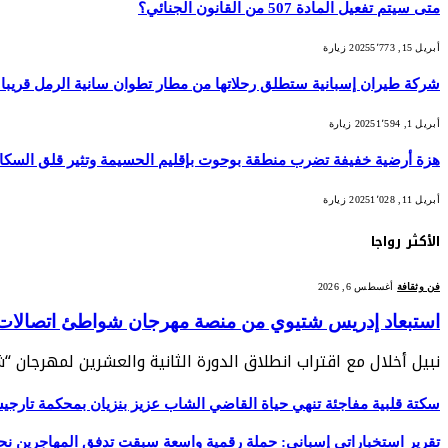
متى سيتم تفعيل المادة 507 من القانون الجنائي؟
أبريل 15, 2025
5٬773
زيارة
شركة طيران إسبانية ستطلق رحلاتها من مطار تطوان سانية الرمل قريبا
أبريل 1, 2025
1٬594
زيارة
هزة أرضية خفيفة تضرب منطقة بوحوت بإقليم الحسيمة وتثير قلق السكا
أبريل 11, 2025
1٬028
زيارة
الأكثر رواجا
فن وثقافة
أغسطس 6, 2026
استبعاد إدريس شتيوي من منصة مهرجان شواطئ اتصالات الم
نبيل أخلال مع اقتراب انطلاق الدورة الثانية والعشرين لمهرجان 
سكتة قلبية مفاجئة تنهي حياة القاضي الشاب عزيز بنزيان بمحكمة تارج
تقرير استخباراتي إسباني: حملة رقمية واسعة سبقت تدفق المهاجرين نح