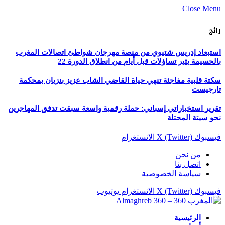
Close Menu
رائج
استبعاد إدريس شتيوي من منصة مهرجان شواطئ اتصالات المغرب
بالحسيمة يثير تساؤلات قبل أيام من انطلاق الدورة 22
سكتة قلبية مفاجئة تنهي حياة القاضي الشاب عزيز بنزيان بمحكمة
تارجيست
تقرير استخباراتي إسباني: حملة رقمية واسعة سبقت تدفق المهاجرين
نحو سبتة المحتلة
فيسبوك
X (Twitter)
الانستغرام
من نحن
اتصل بنا
سياسة الخصوصية
فيسبوك
X (Twitter)
الانستغرام
يوتيوب
الرئيسية