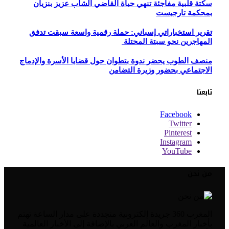
سكتة قلبية مفاجئة تنهي حياة القاضي الشاب عزيز بنزيان
بمحكمة تارجيست
تقرير استخباراتي إسباني: حملة رقمية واسعة سبقت تدفق
المهاجرين نحو سبتة المحتلة
منصف الطوب يحضر ندوة بتطوان حول قضايا الأسرة والإدماج
الاجتماعي بحضور وزيرة التضامن
تابعنا
Facebook
Twitter
Pinterest
Instagram
YouTube
من نحن
المغرب 360 جريدة إلكترونية متجددة على مدار الساعة تهتم
بأخبار المغرب والعالم العربي بالإضافة إلى الأخبار العالمية