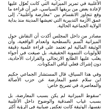
الأغلبية في تمرير الميزانية التي كانت تُعوّل عليها
لإعادة بعض من بريقها السياسي، غير أن قراءة ما
وقع تتجاوز الانقسام بين “معارضة وأغلبية”، إلى
عمق الأزمة التدبيرية التي تعيشها المدينة منذ بداية
الولاية الجماعية الحالية.
مصادر من داخل المجلس أكدت أن النقاش حول
الميزانية اتّسم بالسطحية وانعدام الواقعية، وأن
الوثيقة المالية لم تعتمد على قراءة علمية دقيقة
للأولويات التنموية الحقيقية، بل صيغت في أجواء
يغلب عليها الطابع الارتجالي والقرارات الأحادية،
دون إشراك فعلي لباقي المكونات.
وفي هذا السياق، قال المستشار الجماعي حكيم
ابن سلام عضو المعارضة عن حزب الأصالة
والمعاصرة، في تصريح خاص:
“سقوط الميزانية لم يكن بسبب المعارضة، بل
بسبب غياب الصدقية والوضوح داخل الأغلبية
نفسها، الوثيقة كانت تعكس ضبابية في الرؤية أكثر