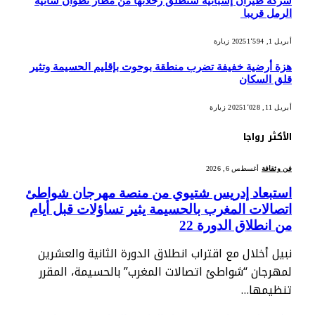
شركة طيران إسبانية ستطلق رحلاتها من مطار تطوان سانية
الرمل قريبا
أبريل 1, 2025
1٬594
زيارة
هزة أرضية خفيفة تضرب منطقة بوحوت بإقليم الحسيمة وتثير
قلق السكان
أبريل 11, 2025
1٬028
زيارة
الأكثر رواجا
فن وثقافة
أغسطس 6, 2026
استبعاد إدريس شتيوي من منصة مهرجان شواطئ
اتصالات المغرب بالحسيمة يثير تساؤلات قبل أيام
من انطلاق الدورة 22
نبيل أخلال مع اقتراب انطلاق الدورة الثانية والعشرين
لمهرجان “شواطئ اتصالات المغرب” بالحسيمة، المقرر
تنظيمها…