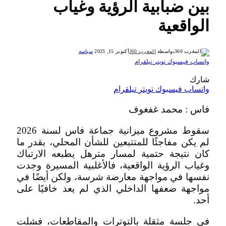
بين ضبابية الرؤية وغياب
الواقعية
بواسطة
المغرب 360
أكتوبر 15, 2025
سياسة
واتساب
فيسبوك
تويتر
تيلقرام
شارك
واتساب
فيسبوك
تويتر
تيلقرام
فاس : محمد غفغوف
سقوط مشروع ميزانية جماعة فاس لسنة 2026
لم يكن مفاجئًا للمتتبعين للشأن المحلي، بقدر ما
كان نتيجة حتمية لمسار مترهل يطبعه الارتباك
وغياب الرؤية الواقعية، فالأغلبية المسيرة وجدت
نفسها في مواجهة معارضة شرسة، ولكن أيضًا في
مواجهة ضعفها الداخلي الذي لم يعد خافيًا على
أحد.
في جلسة مثقلة بالتوترات والمقاطعات، فشلت