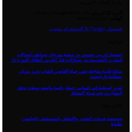
وأخبار الجالية المغربية.
البريد الإلكتروني:
contact@almaghreb360.com
الهاتف:
0034634321268
فيسبوك
X (Twitter)
الانستغرام
يوتيوب
مختارات
استبعاد إدريس شتيوي من منصة مهرجان شواطئ اتصالات
المغرب بالحسيمة يثير تساؤلات قبل أيام من انطلاق الدورة 22
سكتة قلبية مفاجئة تنهي حياة القاضي الشاب عزيز بنزيان
بمحكمة تارجيست
تقرير استخباراتي إسباني: حملة رقمية واسعة سبقت تدفق
المهاجرين نحو سبتة المحتلة
الأكثر رواجا
خوصصة خدمات التخدير والإنعاش بالمستشفى الجامعي
بطنجة