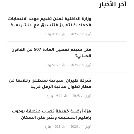
آخر الأخبار
وزارة الداخلية تُعلن تقديم موعد الانتخابات
الجماعية لتعزيز التنسيق مع التشريعية
في 2026
أبريل 12, 2025
8٬358
زيارة
متى سيتم تفعيل المادة 507 من القانون
الجنائي؟
أبريل 15, 2025
5٬773
زيارة
شركة طيران إسبانية ستطلق رحلاتها من
مطار تطوان سانية الرمل قريبا
أبريل 1, 2025
1٬594
زيارة
هزة أرضية خفيفة تضرب منطقة بوحوت
بإقليم الحسيمة وتثير قلق السكان
أبريل 11, 2025
1٬028
زيارة