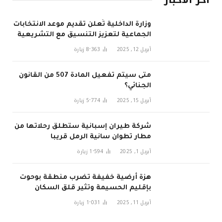
وزارة الداخلية تُعلن تقديم موعد الانتخابات
الجماعية لتعزيز التنسيق مع التشريعية
في 2026
أبريل 12, 2025
8٬363
زيارة
متى سيتم تفعيل المادة 507 من القانون
الجنائي؟
أبريل 15, 2025
5٬774
زيارة
شركة طيران إسبانية ستطلق رحلاتها من
مطار تطوان سانية الرمل قريبا
أبريل 1, 2025
1٬594
زيارة
هزة أرضية خفيفة تضرب منطقة بوحوت
بإقليم الحسيمة وتثير قلق السكان
أبريل 11, 2025
1٬031
زيارة