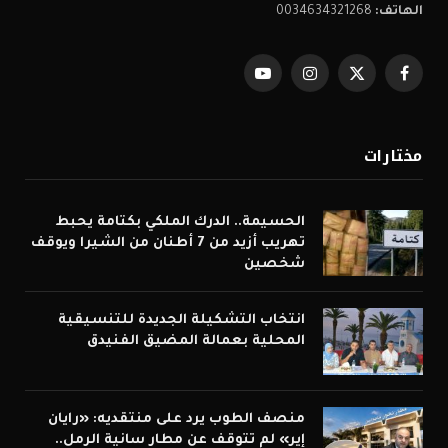
الهاتف:
0034634321268
فيسبوك
X
الانستغرام
يوتيوب
(Twitter)
مختارات
الحسيمة.. الدرك الملكي بكتامة يحبط
تهريب أزيد من 7 أطنان من الشيرا ويوقف
شخصين
انتخاب التشكيلة الجديدة للتنسيقية
المحلية بعمالة المضيق الفنيدق
منصف الطوب يرد على منتقديه: «رايان
إير» لم تتوقف عن مطار سانية الرمل..