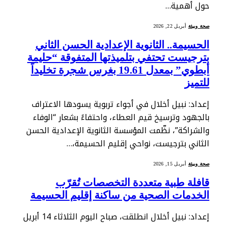
حول أهمية…
صحة وبيئة
أبريل 22, 2026
الحسيمة.. الثانوية الإعدادية الحسن الثاني
بترجيست تحتفي بتلميذتها المتفوقة “حليمة
أبطوي” بمعدل 19.61 بغرس شجرة تخليداً
للتميز
إعداد: نبيل أخلال في أجواء تربوية يسودها الاعتراف
بالجهود وترسيخ قيم العطاء، واحتفاءً بشعار “الوفاء
والشراكة”، نظّمت المؤسسة الثانوية الإعدادية الحسن
الثاني بترجيست، نواحي إقليم الحسيمة،…
صحة وبيئة
أبريل 15, 2026
قافلة طبية متعددة التخصصات تُقرّب
الخدمات الصحية من ساكنة إقليم الحسيمة
إعداد: نبيل أخلال انطلقت، صباح اليوم الثلاثاء 14 أبريل