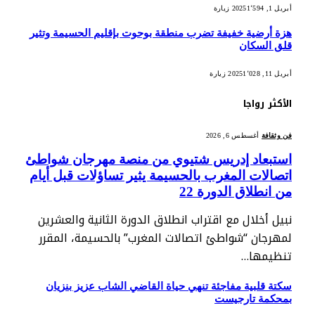
أبريل 1, 2025
1٬594
زيارة
هزة أرضية خفيفة تضرب منطقة بوحوت بإقليم الحسيمة وتثير
قلق السكان
أبريل 11, 2025
1٬028
زيارة
الأكثر رواجا
فن وثقافة
أغسطس 6, 2026
استبعاد إدريس شتيوي من منصة مهرجان شواطئ
اتصالات المغرب بالحسيمة يثير تساؤلات قبل أيام
من انطلاق الدورة 22
نبيل أخلال مع اقتراب انطلاق الدورة الثانية والعشرين
لمهرجان “شواطئ اتصالات المغرب” بالحسيمة، المقرر
تنظيمها…
سكتة قلبية مفاجئة تنهي حياة القاضي الشاب عزيز بنزيان
بمحكمة تارجيست