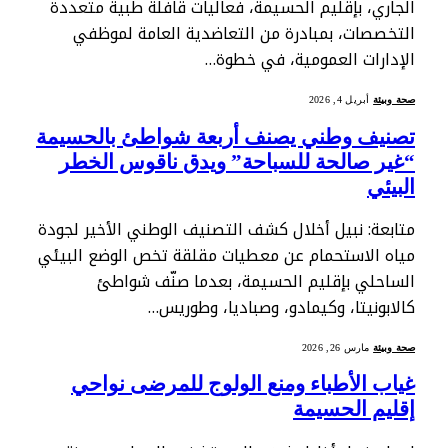
الجاري، بإقليم الحسيمة، فعاليات قافلة طبية متعددة
التخصصات، بمبادرة من التعاضدية العامة لموظفي
الإدارات العمومية، في خطوة…
صحة وبيئة
أبريل 4, 2026
تصنيف وطني يصنف أربعة شواطئ بالحسيمة
“غير صالحة للسباحة” ويدق ناقوس الخطر
البيئي
متابعة: نبيل أخلال كشف التصنيف الوطني الأخير لجودة
مياه الاستحمام عن معطيات مقلقة تخص الوضع البيئي
الساحلي بإقليم الحسيمة، بعدما صنّف شواطئ
كالابونيتا، وكيمادو، وصباديا، وطوريس…
صحة وبيئة
مارس 26, 2026
غياب الأطباء ومنع الولوج للمرضى نواحي
إقليم الحسيمة