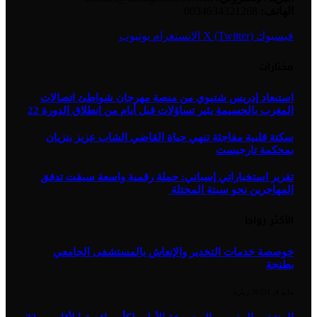
الهاتف:
0034634321268
فيسبوك
X (Twitter)
الانستغرام
يوتيوب
مختارات
استبعاد إدريس شتيوي من منصة مهرجان شواطئ اتصالات
المغرب بالحسيمة يثير تساؤلات قبل أيام من انطلاق الدورة 22
سكتة قلبية مفاجئة تنهي حياة القاضي الشاب عزيز بنزيان
بمحكمة تارجيست
تقرير استخباراتي إسباني: حملة رقمية واسعة سبقت تدفق
المهاجرين نحو سبتة المحتلة
الأكثر رواجا
خوصصة خدمات التخدير والإنعاش بالمستشفى الجامعي
بطنجة
مايو 4, 2023
1
زيارة