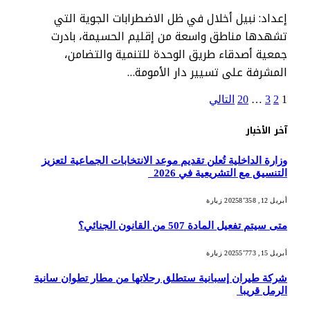
إعداد: نبيل أخلال في ظل الاضطرابات الجوية التي
تشهدها مناطق واسعة من إقليم الحسيمة، بادرت
جمعية أصدقاء طريق الوحدة للتنمية والتضامن،
المشرفة على تسيير دار الأمومة…
1
2
3
…
20
التالي
آخر الأخبار
وزارة الداخلية تُعلن تقديم موعد الانتخابات الجماعية لتعزيز
التنسيق مع التشريعية في 2026
أبريل 12, 2025
8٬358
زيارة
متى سيتم تفعيل المادة 507 من القانون الجنائي؟
أبريل 15, 2025
5٬773
زيارة
شركة طيران إسبانية ستطلق رحلاتها من مطار تطوان سانية
الرمل قريبا