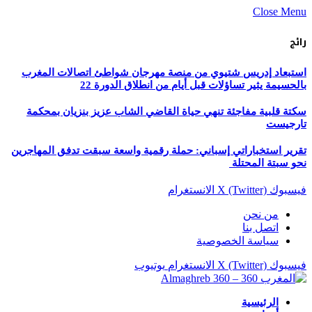
Close Menu
رائج
استبعاد إدريس شتيوي من منصة مهرجان شواطئ اتصالات المغرب
بالحسيمة يثير تساؤلات قبل أيام من انطلاق الدورة 22
سكتة قلبية مفاجئة تنهي حياة القاضي الشاب عزيز بنزيان بمحكمة
تارجيست
تقرير استخباراتي إسباني: حملة رقمية واسعة سبقت تدفق المهاجرين
نحو سبتة المحتلة
فيسبوك
X (Twitter)
الانستغرام
من نحن
اتصل بنا
سياسة الخصوصية
فيسبوك
X (Twitter)
الانستغرام
يوتيوب
الرئيسية