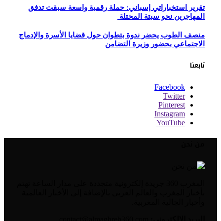
تقرير استخباراتي إسباني: حملة رقمية واسعة سبقت تدفق
المهاجرين نحو سبتة المحتلة
منصف الطوب يحضر ندوة بتطوان حول قضايا الأسرة والإدماج
الاجتماعي بحضور وزيرة التضامن
تابعنا
Facebook
Twitter
Pinterest
Instagram
YouTube
من نحن
المغرب 360 جريدة إلكترونية متجددة على مدار الساعة تهتم
بأخبار المغرب والعالم العربي بالإضافة إلى الأخبار العالمية
وأخبار الجالية المغربية.
البريد الإلكتروني:
contact@almaghreb360.com